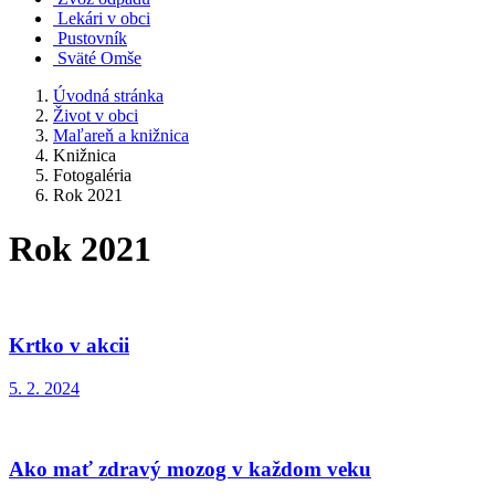
Lekári v obci
Pustovník
Sväté Omše
Úvodná stránka
Život v obci
Maľareň a knižnica
Knižnica
Fotogaléria
Rok 2021
Rok 2021
Krtko v akcii
5. 2. 2024
Ako mať zdravý mozog v každom veku