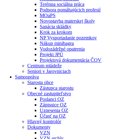
Terénna sociálna práca
Podpora pomáhajúcich profesií
MOaPS
Novostavba materskej školy
Sanácia skládky
Krok za krokom
NP Vysporiadanie pozemkov
Nákup minibagra
Vodozádržné opatrenia
Projekt JPÚ
Projektová dokumentácia ČOV
Centrum mládeže
Seniori v Jarovniciach
Samospráva
Starosta obce
Zástupca starostu
Obecné zastupiteľstvo
Poslanci OZ
Zápisnice OZ
Uznesenia OZ
Účasť na OZ
Hlavný kontrolór
Dokumenty
VZN
VZN archív