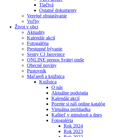
Tlačivá
Ostatné dokumenty
Verejné obstarávanie
Voľby
Život v obci
Aktuality
Kalendár akcií
Fotogaléria
Prestupné bývanie
Sestry CJ Jarovnice
ONLINE prenos Svätej omše
Obecné noviny
Pustovník
Maľareň a knižnica
Knižnica
O nás
Aktuálne podujatia
Kalendár akcií
Pozrite si náš online katalóg
Virtuálna prehliadka
Kaštieľ v minulosti a dnes
Fotogaléria
Rok 2024
Rok 2023
Rok 2022