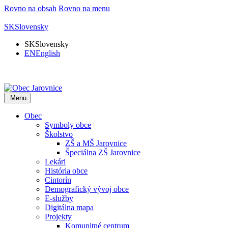
Rovno na obsah
Rovno na menu
SK
Slovensky
SK
Slovensky
EN
English
Menu
Obec
Symboly obce
Školstvo
ZŠ a MŠ Jarovnice
Špeciálna ZŠ Jarovnice
Lekári
História obce
Cintorín
Demografický vývoj obce
E-služby
Digitálna mapa
Projekty
Komunitné centrum