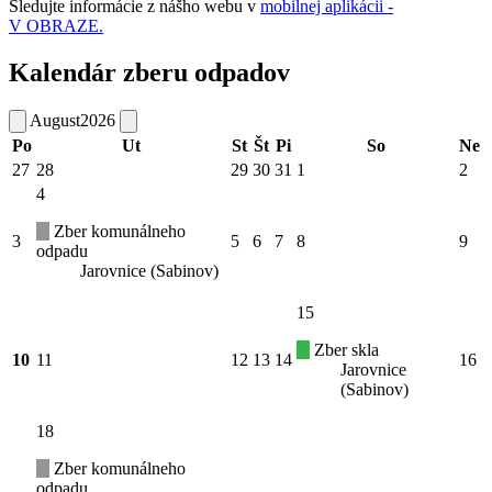
Sledujte informácie z nášho webu v
mobilnej aplikácii -
V OBRAZE.
Kalendár zberu odpadov
August
2026
Po
Ut
St
Št
Pi
So
Ne
27
28
29
30
31
1
2
4
Zber komunálneho
3
5
6
7
8
9
odpadu
Jarovnice (Sabinov)
15
Zber skla
10
11
12
13
14
16
Jarovnice
(Sabinov)
18
Zber komunálneho
odpadu