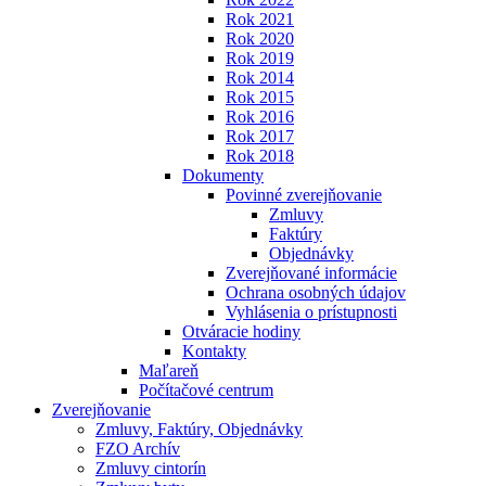
Rok 2021
Rok 2020
Rok 2019
Rok 2014
Rok 2015
Rok 2016
Rok 2017
Rok 2018
Dokumenty
Povinné zverejňovanie
Zmluvy
Faktúry
Objednávky
Zverejňované informácie
Ochrana osobných údajov
Vyhlásenia o prístupnosti
Otváracie hodiny
Kontakty
Maľareň
Počítačové centrum
Zverejňovanie
Zmluvy, Faktúry, Objednávky
FZO Archív
Zmluvy cintorín