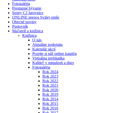
Fotogaléria
Prestupné bývanie
Sestry CJ Jarovnice
ONLINE prenos Svätej omše
Obecné noviny
Pustovník
Maľareň a knižnica
Knižnica
O nás
Aktuálne podujatia
Kalendár akcií
Pozrite si náš online katalóg
Virtuálna prehliadka
Kaštieľ v minulosti a dnes
Fotogaléria
Rok 2024
Rok 2023
Rok 2022
Rok 2021
Rok 2020
Rok 2019
Rok 2014
Rok 2015
Rok 2016
Rok 2017