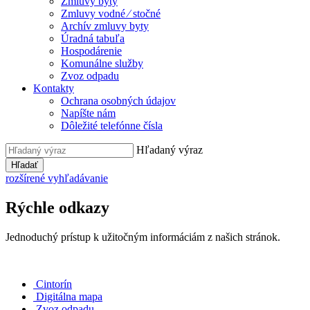
Zmluvy byty
Zmluvy vodné ⁄ stočné
Archív zmluvy byty
Úradná tabuľa
Hospodárenie
Komunálne služby
Zvoz odpadu
Kontakty
Ochrana osobných údajov
Napíšte nám
Dôležité telefónne čísla
Hľadaný výraz
Hľadať
rozšírené vyhľadávanie
Rýchle odkazy
Jednoduchý prístup k užitočným informáciám z našich stránok.
Cintorín
Digitálna mapa
Zvoz odpadu