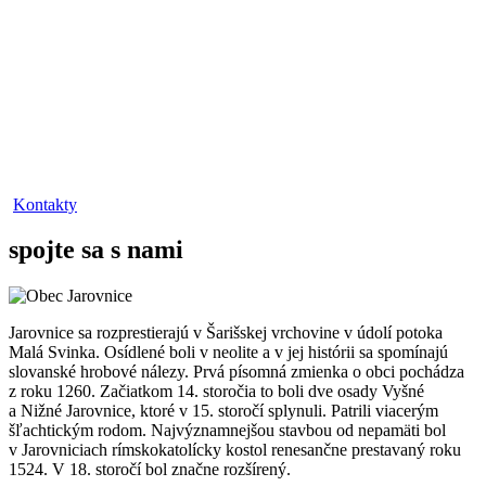
Kontakty
spojte sa s nami
Jarovnice sa rozprestierajú v Šarišskej vrchovine v údolí potoka
Malá Svinka. Osídlené boli v neolite a v jej histórii sa spomínajú
slovanské hrobové nálezy. Prvá písomná zmienka o obci pochádza
z roku 1260. Začiatkom 14. storočia to boli dve osady Vyšné
a Nižné Jarovnice, ktoré v 15. storočí splynuli. Patrili viacerým
šľachtickým rodom. Najvýznamnejšou stavbou od nepamäti bol
v Jarovniciach rímskokatolícky kostol renesančne prestavaný roku
1524. V 18. storočí bol značne rozšírený.