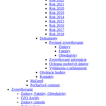
Rok 2021
Rok 2020
Rok 2019
Rok 2014
Rok 2015
Rok 2016
Rok 2017
Rok 2018
Dokumenty
Povinné zverejňovanie
Zmluvy
Faktúry
Objednávky
Zverejňované informácie
Ochrana osobných údajov
Vyhlásenia o prístupnosti
Otváracie hodiny
Kontakty
Maľareň
Počítačové centrum
Zverejňovanie
Zmluvy, Faktúry, Objednávky
FZO Archív
Zmluvy cintorín