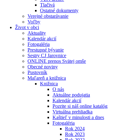
Tlačivá
Ostatné dokumenty
Verejné obstarávanie
Voľby
Život v obci
Aktuality
Kalendár akcií
Fotogaléria
Prestupné bývanie
Sestry CJ Jarovnice
ONLINE prenos Svätej omše
Obecné noviny
Pustovník
Maľareň a knižnica
Knižnica
O nás
Aktuálne podujatia
Kalendár akcií
Pozrite si náš online katalóg
Virtuálna prehliadka
Kaštieľ v minulosti a dnes
Fotogaléria
Rok 2024
Rok 2023
Rok 2022