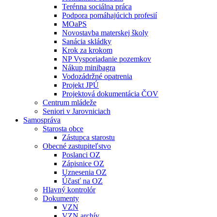
Terénna sociálna práca
Podpora pomáhajúcich profesií
MOaPS
Novostavba materskej školy
Sanácia skládky
Krok za krokom
NP Vysporiadanie pozemkov
Nákup minibagra
Vodozádržné opatrenia
Projekt JPÚ
Projektová dokumentácia ČOV
Centrum mládeže
Seniori v Jarovniciach
Samospráva
Starosta obce
Zástupca starostu
Obecné zastupiteľstvo
Poslanci OZ
Zápisnice OZ
Uznesenia OZ
Účasť na OZ
Hlavný kontrolór
Dokumenty
VZN
VZN archív