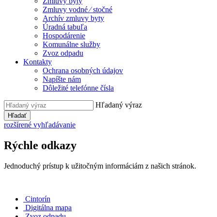
Zmluvy byty
Zmluvy vodné ⁄ stočné
Archív zmluvy byty
Úradná tabuľa
Hospodárenie
Komunálne služby
Zvoz odpadu
Kontakty
Ochrana osobných údajov
Napíšte nám
Dôležité telefónne čísla
Hľadaný výraz
Hľadať
rozšírené vyhľadávanie
Rýchle odkazy
Jednoduchý prístup k užitočným informáciám z našich stránok.
Cintorín
Digitálna mapa
Zvoz odpadu