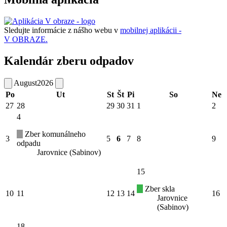
Sledujte informácie z nášho webu v
mobilnej aplikácii -
V OBRAZE.
Kalendár zberu odpadov
August
2026
Po
Ut
St
Št
Pi
So
Ne
27
28
29
30
31
1
2
4
Zber komunálneho
3
5
6
7
8
9
odpadu
Jarovnice (Sabinov)
15
Zber skla
10
11
12
13
14
16
Jarovnice
(Sabinov)
18