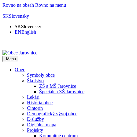
Rovno na obsah
Rovno na menu
SK
Slovensky
SK
Slovensky
EN
English
Menu
Obec
Symboly obce
Školstvo
ZŠ a MŠ Jarovnice
Špeciálna ZŠ Jarovnice
Lekári
História obce
Cintorín
Demografický vývoj obce
E-služby
Digitálna mapa
Projekty
Komunitné centrum