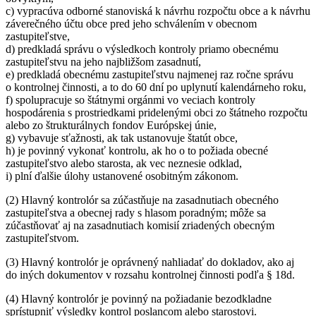
c) vypracúva odborné stanoviská k návrhu rozpočtu obce a k návrhu
záverečného účtu obce pred jeho schválením v obecnom
zastupiteľstve,
d) predkladá správu o výsledkoch kontroly priamo obecnému
zastupiteľstvu na jeho najbližšom zasadnutí,
e) predkladá obecnému zastupiteľstvu najmenej raz ročne správu
o kontrolnej činnosti, a to do 60 dní po uplynutí kalendárneho roku,
f) spolupracuje so štátnymi orgánmi vo veciach kontroly
hospodárenia s prostriedkami pridelenými obci zo štátneho rozpočtu
alebo zo štrukturálnych fondov Európskej únie,
g) vybavuje sťažnosti, ak tak ustanovuje štatút obce,
h) je povinný vykonať kontrolu, ak ho o to požiada obecné
zastupiteľstvo alebo starosta, ak vec neznesie odklad,
i) plní ďalšie úlohy ustanovené osobitným zákonom.
(2) Hlavný kontrolór sa zúčastňuje na zasadnutiach obecného
zastupiteľstva a obecnej rady s hlasom poradným; môže sa
zúčastňovať aj na zasadnutiach komisií zriadených obecným
zastupiteľstvom.
(3) Hlavný kontrolór je oprávnený nahliadať do dokladov, ako aj
do iných dokumentov v rozsahu kontrolnej činnosti podľa § 18d.
(4) Hlavný kontrolór je povinný na požiadanie bezodkladne
sprístupniť výsledky kontrol poslancom alebo starostovi.