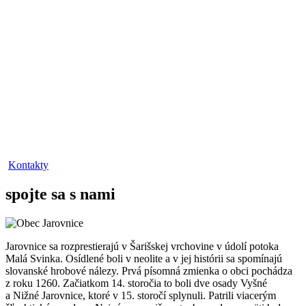
Kontakty
spojte sa s nami
Jarovnice sa rozprestierajú v Šarišskej vrchovine v údolí potoka
Malá Svinka. Osídlené boli v neolite a v jej histórii sa spomínajú
slovanské hrobové nálezy. Prvá písomná zmienka o obci pochádza
z roku 1260. Začiatkom 14. storočia to boli dve osady Vyšné
a Nižné Jarovnice, ktoré v 15. storočí splynuli. Patrili viacerým