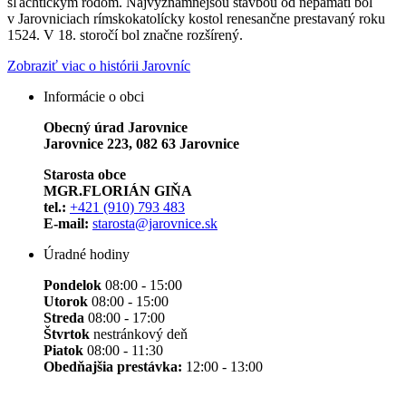
šľachtickým rodom. Najvýznamnejšou stavbou od nepamäti bol
v Jarovniciach rímskokatolícky kostol renesančne prestavaný roku
1524. V 18. storočí bol značne rozšírený.
Zobraziť viac o histórii Jarovníc
Informácie o obci
Obecný úrad Jarovnice
Jarovnice 223, 082 63 Jarovnice
Starosta obce
MGR.FLORIÁN GIŇA
tel.:
+421 (910) 793 483
E-mail:
starosta@jarovnice.sk
Úradné hodiny
Pondelok
08:00 - 15:00
Utorok
08:00 - 15:00
Streda
08:00 - 17:00
Štvrtok
nestránkový deň
Piatok
08:00 - 11:30
Obedňajšia prestávka:
12:00 - 13:00