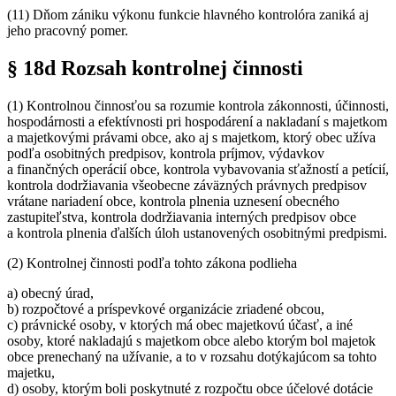
(11) Dňom zániku výkonu funkcie hlavného kontrolóra zaniká aj
jeho pracovný pomer.
§ 18d Rozsah kontrolnej činnosti
(1) Kontrolnou činnosťou sa rozumie kontrola zákonnosti, účinnosti,
hospodárnosti a efektívnosti pri hospodárení a nakladaní s majetkom
a majetkovými právami obce, ako aj s majetkom, ktorý obec užíva
podľa osobitných predpisov, kontrola príjmov, výdavkov
a finančných operácií obce, kontrola vybavovania sťažností a petícií,
kontrola dodržiavania všeobecne záväzných právnych predpisov
vrátane nariadení obce, kontrola plnenia uznesení obecného
zastupiteľstva, kontrola dodržiavania interných predpisov obce
a kontrola plnenia ďalších úloh ustanovených osobitnými predpismi.
(2) Kontrolnej činnosti podľa tohto zákona podlieha
a) obecný úrad,
b) rozpočtové a príspevkové organizácie zriadené obcou,
c) právnické osoby, v ktorých má obec majetkovú účasť, a iné
osoby, ktoré nakladajú s majetkom obce alebo ktorým bol majetok
obce prenechaný na užívanie, a to v rozsahu dotýkajúcom sa tohto
majetku,
d) osoby, ktorým boli poskytnuté z rozpočtu obce účelové dotácie