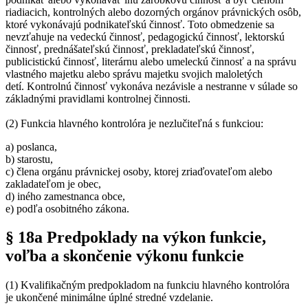
riadiacich, kontrolných alebo dozorných orgánov právnických osôb,
ktoré vykonávajú podnikateľskú činnosť. Toto obmedzenie sa
nevzťahuje na vedeckú činnosť, pedagogickú činnosť, lektorskú
činnosť, prednášateľskú činnosť, prekladateľskú činnosť,
publicistickú činnosť, literárnu alebo umeleckú činnosť a na správu
vlastného majetku alebo správu majetku svojich maloletých
detí. Kontrolnú činnosť vykonáva nezávisle a nestranne v súlade so
základnými pravidlami kontrolnej činnosti.
(2) Funkcia hlavného kontrolóra je nezlučiteľná s funkciou:
a) poslanca,
b) starostu,
c) člena orgánu právnickej osoby, ktorej zriaďovateľom alebo
zakladateľom je obec,
d) iného zamestnanca obce,
e) podľa osobitného zákona.
§ 18a Predpoklady na výkon funkcie,
voľba a skončenie výkonu funkcie
(1) Kvalifikačným predpokladom na funkciu hlavného kontrolóra
je ukončené minimálne úplné stredné vzdelanie.