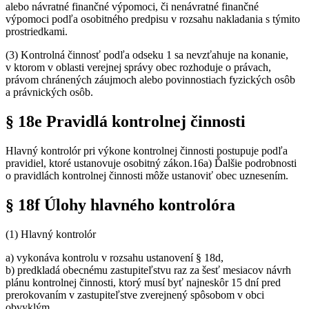
alebo návratné finančné výpomoci, či nenávratné finančné
výpomoci podľa osobitného predpisu v rozsahu nakladania s týmito
prostriedkami.
(3) Kontrolná činnosť podľa odseku 1 sa nevzťahuje na konanie,
v ktorom v oblasti verejnej správy obec rozhoduje o právach,
právom chránených záujmoch alebo povinnostiach fyzických osôb
a právnických osôb.
§ 18e Pravidlá kontrolnej činnosti
Hlavný kontrolór pri výkone kontrolnej činnosti postupuje podľa
pravidiel, ktoré ustanovuje osobitný zákon.16a) Ďalšie podrobnosti
o pravidlách kontrolnej činnosti môže ustanoviť obec uznesením.
§ 18f Úlohy hlavného kontrolóra
(1) Hlavný kontrolór
a) vykonáva kontrolu v rozsahu ustanovení § 18d,
b) predkladá obecnému zastupiteľstvu raz za šesť mesiacov návrh
plánu kontrolnej činnosti, ktorý musí byť najneskôr 15 dní pred
prerokovaním v zastupiteľstve zverejnený spôsobom v obci
obvyklým,