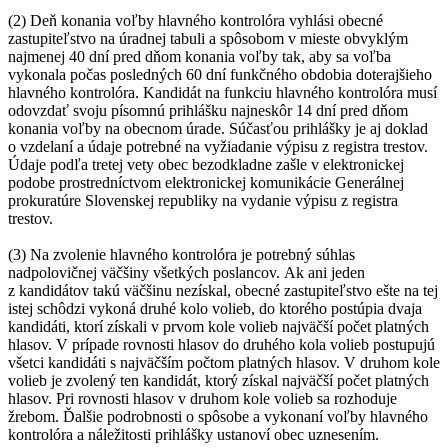
(2) Deň konania voľby hlavného kontrolóra vyhlási obecné
zastupiteľstvo na úradnej tabuli a spôsobom v mieste obvyklým
najmenej 40 dní pred dňom konania voľby tak, aby sa voľba
vykonala počas posledných 60 dní funkčného obdobia doterajšieho
hlavného kontrolóra. Kandidát na funkciu hlavného kontrolóra musí
odovzdať svoju písomnú prihlášku najneskôr 14 dní pred dňom
konania voľby na obecnom úrade. Súčasťou prihlášky je aj doklad
o vzdelaní a údaje potrebné na vyžiadanie výpisu z registra trestov.
Údaje podľa tretej vety obec bezodkladne zašle v elektronickej
podobe prostredníctvom elektronickej komunikácie Generálnej
prokuratúre Slovenskej republiky na vydanie výpisu z registra
trestov.
(3) Na zvolenie hlavného kontrolóra je potrebný súhlas
nadpolovičnej väčšiny všetkých poslancov. Ak ani jeden
z kandidátov takú väčšinu nezískal, obecné zastupiteľstvo ešte na tej
istej schôdzi vykoná druhé kolo volieb, do ktorého postúpia dvaja
kandidáti, ktorí získali v prvom kole volieb najväčší počet platných
hlasov. V prípade rovnosti hlasov do druhého kola volieb postupujú
všetci kandidáti s najväčším počtom platných hlasov. V druhom kole
volieb je zvolený ten kandidát, ktorý získal najväčší počet platných
hlasov. Pri rovnosti hlasov v druhom kole volieb sa rozhoduje
žrebom. Ďalšie podrobnosti o spôsobe a vykonaní voľby hlavného
kontrolóra a náležitosti prihlášky ustanoví obec uznesením.