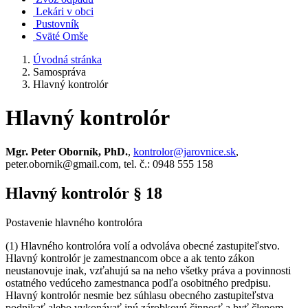
Lekári v obci
Pustovník
Sväté Omše
Úvodná stránka
Samospráva
Hlavný kontrolór
Hlavný kontrolór
Mgr. Peter Oborník, PhD.
,
kontrolor@jarovnice.sk
,
peter.obornik@gmail.com, tel. č.: 0948 555 158
Hlavný kontrolór § 18
Postavenie hlavného kontrolóra
(1) Hlavného kontrolóra volí a odvoláva obecné zastupiteľstvo.
Hlavný kontrolór je zamestnancom obce a ak tento zákon
neustanovuje inak, vzťahujú sa na neho všetky práva a povinnosti
ostatného vedúceho zamestnanca podľa osobitného predpisu.
Hlavný kontrolór nesmie bez súhlasu obecného zastupiteľstva
podnikať alebo vykonávať inú zárobkovú činnosť a byť členom