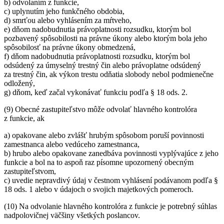
b) odvolaním z funkcie,
c) uplynutím jeho funkčného obdobia,
d) smrťou alebo vyhlásením za mŕtveho,
e) dňom nadobudnutia právoplatnosti rozsudku, ktorým bol
pozbavený spôsobilosti na právne úkony alebo ktorým bola jeho
spôsobilosť na právne úkony obmedzená,
f) dňom nadobudnutia právoplatnosti rozsudku, ktorým bol
odsúdený za úmyselný trestný čin alebo právoplatne odsúdený
za trestný čin, ak výkon trestu odňatia slobody nebol podmienečne
odložený,
g) dňom, keď začal vykonávať funkciu podľa § 18 ods. 2.
(9) Obecné zastupiteľstvo môže odvolať hlavného kontrolóra
z funkcie, ak
a) opakovane alebo zvlášť hrubým spôsobom poruší povinnosti
zamestnanca alebo vedúceho zamestnanca,
b) hrubo alebo opakovane zanedbáva povinnosti vyplývajúce z jeho
funkcie a bol na to aspoň raz písomne upozornený obecným
zastupiteľstvom,
c) uvedie nepravdivý údaj v čestnom vyhlásení podávanom podľa §
18 ods. 1 alebo v údajoch o svojich majetkových pomeroch.
(10) Na odvolanie hlavného kontrolóra z funkcie je potrebný súhlas
nadpolovičnej väčšiny všetkých poslancov.