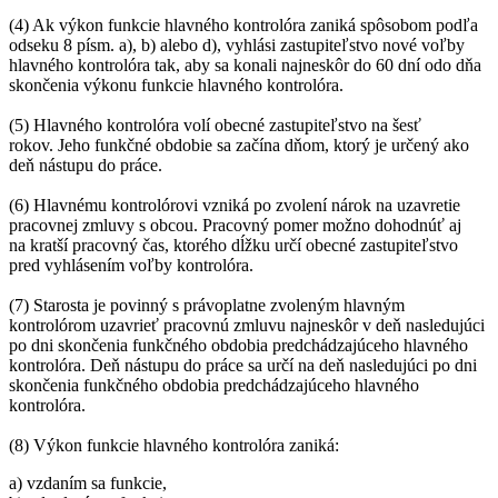
(4) Ak výkon funkcie hlavného kontrolóra zaniká spôsobom podľa
odseku 8 písm. a), b) alebo d), vyhlási zastupiteľstvo nové voľby
hlavného kontrolóra tak, aby sa konali najneskôr do 60 dní odo dňa
skončenia výkonu funkcie hlavného kontrolóra.
(5) Hlavného kontrolóra volí obecné zastupiteľstvo na šesť
rokov. Jeho funkčné obdobie sa začína dňom, ktorý je určený ako
deň nástupu do práce.
(6) Hlavnému kontrolórovi vzniká po zvolení nárok na uzavretie
pracovnej zmluvy s obcou. Pracovný pomer možno dohodnúť aj
na kratší pracovný čas, ktorého dĺžku určí obecné zastupiteľstvo
pred vyhlásením voľby kontrolóra.
(7) Starosta je povinný s právoplatne zvoleným hlavným
kontrolórom uzavrieť pracovnú zmluvu najneskôr v deň nasledujúci
po dni skončenia funkčného obdobia predchádzajúceho hlavného
kontrolóra. Deň nástupu do práce sa určí na deň nasledujúci po dni
skončenia funkčného obdobia predchádzajúceho hlavného
kontrolóra.
(8) Výkon funkcie hlavného kontrolóra zaniká:
a) vzdaním sa funkcie,