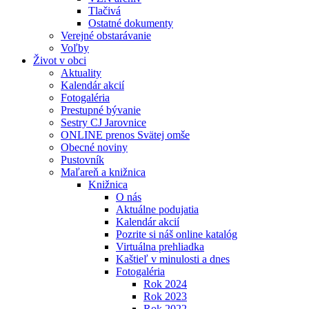
Tlačivá
Ostatné dokumenty
Verejné obstarávanie
Voľby
Život v obci
Aktuality
Kalendár akcií
Fotogaléria
Prestupné bývanie
Sestry CJ Jarovnice
ONLINE prenos Svätej omše
Obecné noviny
Pustovník
Maľareň a knižnica
Knižnica
O nás
Aktuálne podujatia
Kalendár akcií
Pozrite si náš online katalóg
Virtuálna prehliadka
Kaštieľ v minulosti a dnes
Fotogaléria
Rok 2024
Rok 2023
Rok 2022