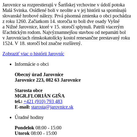
Jarovnice sa rozprestierajú v Šarišskej vrchovine v údolí potoka
Malá Svinka. Osídlené boli v neolite a v jej histórii sa spomínajú
slovanské hrobové nálezy. Prvá písomná zmienka o obci pochádza
z roku 1260. Začiatkom 14. storočia to boli dve osady Vyšné
a Nižné Jarovnice, ktoré v 15. storočí splynuli. Patrili viacerým
šľachtickým rodom. Najvýznamnejšou stavbou od nepamäti bol
v Jarovniciach rímskokatolícky kostol renesančne prestavaný roku
1524. V 18. storočí bol značne rozšírený.
Zobraziť viac o histórii Jarovníc
Informácie o obci
Obecný úrad Jarovnice
Jarovnice 223, 082 63 Jarovnice
Starosta obce
MGR.FLORIÁN GIŇA
tel.:
+421 (910) 793 483
E-mail:
starosta@jarovnice.sk
Úradné hodiny
Pondelok
08:00 - 15:00
Utorok
08:00 - 15:00