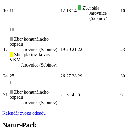
Zber skla
10
11
12
13
14
16
Jarovnice
(Sabinov)
18
Zber komunálneho
odpadu
17
Jarovnice (Sabinov)
19
20
21
22
23
Zber plastov, kovov a
VKM
Jarovnice (Sabinov)
24
25
26
27
28
29
30
1
Zber komunálneho
31
2
3
4
5
6
odpadu
Jarovnice (Sabinov)
Kalendár zvozu odpadu
Natur-Pack