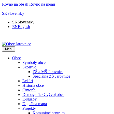
Rovno na obsah
Rovno na menu
SK
Slovensky
SK
Slovensky
EN
English
Menu
Obec
Symboly obce
Školstvo
ZŠ a MŠ Jarovnice
Špeciálna ZŠ Jarovnice
Lekári
História obce
Cintorín
Demografický vývoj obce
E-služby
Digitálna mapa
Projekty
Komunitné centrum