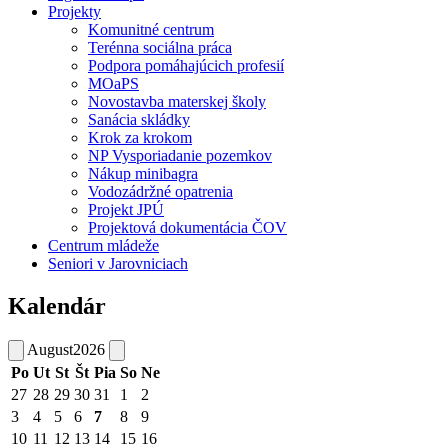
Projekty
Komunitné centrum
Terénna sociálna práca
Podpora pomáhajúcich profesií
MOaPS
Novostavba materskej školy
Sanácia skládky
Krok za krokom
NP Vysporiadanie pozemkov
Nákup minibagra
Vodozádržné opatrenia
Projekt JPÚ
Projektová dokumentácia ČOV
Centrum mládeže
Seniori v Jarovniciach
Kalendár
August
2026
Po
Ut
St
Št
Pia
So
Ne
27
28
29
30
31
1
2
3
4
5
6
7
8
9
10
11
12
13
14
15
16