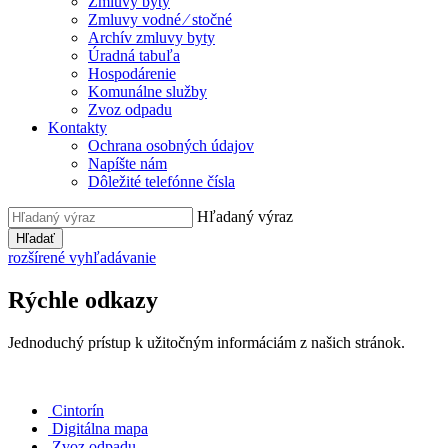
Zmluvy byty
Zmluvy vodné ⁄ stočné
Archív zmluvy byty
Úradná tabuľa
Hospodárenie
Komunálne služby
Zvoz odpadu
Kontakty
Ochrana osobných údajov
Napíšte nám
Dôležité telefónne čísla
Hľadaný výraz
Hľadať
rozšírené vyhľadávanie
Rýchle odkazy
Jednoduchý prístup k užitočným informáciám z našich stránok.
Cintorín
Digitálna mapa
Zvoz odpadu