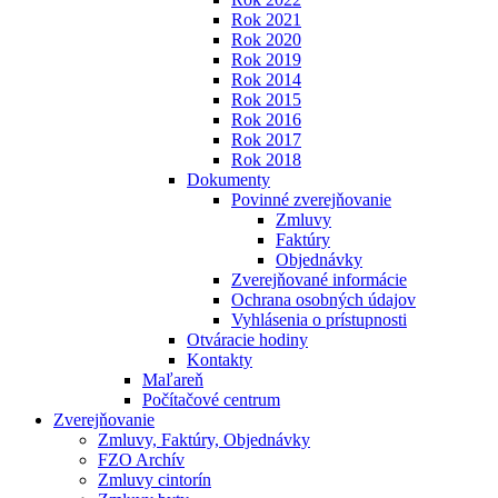
Rok 2021
Rok 2020
Rok 2019
Rok 2014
Rok 2015
Rok 2016
Rok 2017
Rok 2018
Dokumenty
Povinné zverejňovanie
Zmluvy
Faktúry
Objednávky
Zverejňované informácie
Ochrana osobných údajov
Vyhlásenia o prístupnosti
Otváracie hodiny
Kontakty
Maľareň
Počítačové centrum
Zverejňovanie
Zmluvy, Faktúry, Objednávky
FZO Archív
Zmluvy cintorín