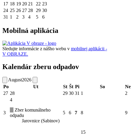
17
18
19
20
21
22
23
24
25
26
27
28
29
30
31
1
2
3
4
5
6
Mobilná aplikácia
Sledujte informácie z nášho webu v
mobilnej aplikácii -
V OBRAZE.
Kalendár zberu odpadov
August
2026
Po
Ut
St
Št
Pi
So
Ne
27
28
29
30
31
1
2
4
Zber komunálneho
3
5
6
7
8
9
odpadu
Jarovnice (Sabinov)
15