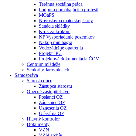
Terénna sociálna práca
Podpora pomáhajúcich profesií
MOaPS
Novostavba materskej školy
Sanácia skládky
Krok za krokom
NP Vysporiadanie pozemkov
Nákup minibagra
Vodozádržné opatrenia
Projekt JPÚ
Projektová dokumentácia ČOV
Centrum mládeže
Seniori v Jarovniciach
Samospráva
Starosta obce
Zástupca starostu
Obecné zastupiteľstvo
Poslanci OZ
Zápisnice OZ
Uznesenia OZ
Účasť na OZ
Hlavný kontrolór
Dokumenty
VZN
VZN archív