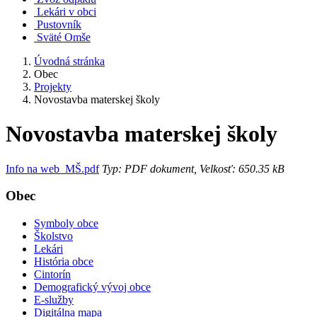
Lekári v obci
Pustovník
Sväté Omše
Úvodná stránka
Obec
Projekty
Novostavba materskej školy
Novostavba materskej školy
Info na web_MŠ.pdf
Typ: PDF dokument, Velkosť: 650.35 kB
Obec
Symboly obce
Školstvo
Lekári
História obce
Cintorín
Demografický vývoj obce
E-služby
Digitálna mapa