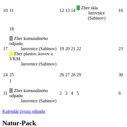
Zber skla
10
11
12
13
14
16
Jarovnice
(Sabinov)
18
Zber komunálneho
odpadu
17
Jarovnice (Sabinov)
19
20
21
22
23
Zber plastov, kovov a
VKM
Jarovnice (Sabinov)
24
25
26
27
28
29
30
1
Zber komunálneho
31
2
3
4
5
6
odpadu
Jarovnice (Sabinov)
Kalendár zvozu odpadu
Natur-Pack