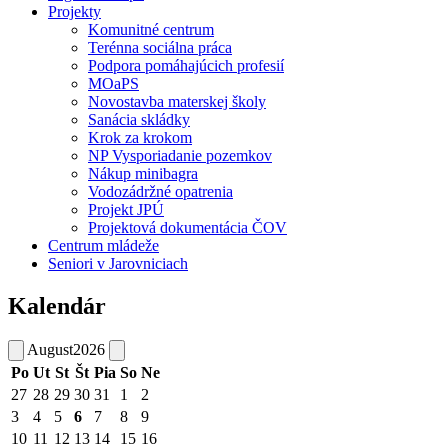
Projekty
Komunitné centrum
Terénna sociálna práca
Podpora pomáhajúcich profesií
MOaPS
Novostavba materskej školy
Sanácia skládky
Krok za krokom
NP Vysporiadanie pozemkov
Nákup minibagra
Vodozádržné opatrenia
Projekt JPÚ
Projektová dokumentácia ČOV
Centrum mládeže
Seniori v Jarovniciach
Kalendár
August
2026
Po
Ut
St
Št
Pia
So
Ne
27
28
29
30
31
1
2
3
4
5
6
7
8
9
10
11
12
13
14
15
16