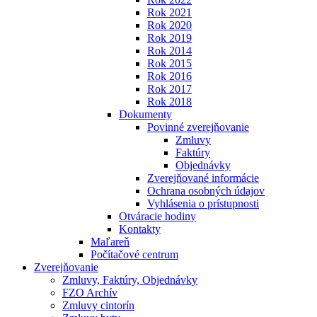
Rok 2021
Rok 2020
Rok 2019
Rok 2014
Rok 2015
Rok 2016
Rok 2017
Rok 2018
Dokumenty
Povinné zverejňovanie
Zmluvy
Faktúry
Objednávky
Zverejňované informácie
Ochrana osobných údajov
Vyhlásenia o prístupnosti
Otváracie hodiny
Kontakty
Maľareň
Počítačové centrum
Zverejňovanie
Zmluvy, Faktúry, Objednávky
FZO Archív
Zmluvy cintorín