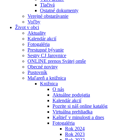
Tlačivá
Ostatné dokumenty
Verejné obstarávanie
Voľby
Život v obci
Aktuality
Kalendár akcií
Fotogaléria
Prestupné bývanie
Sestry CJ Jarovnice
ONLINE prenos Svätej omše
Obecné noviny
Pustovník
Maľareň a knižnica
Knižnica
O nás
Aktuálne podujatia
Kalendár akcií
Pozrite si náš online katalóg
Virtuálna prehliadka
Kaštieľ v minulosti a dnes
Fotogaléria
Rok 2024
Rok 2023
Rok 2022