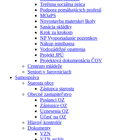
Terénna sociálna práca
Podpora pomáhajúcich profesií
MOaPS
Novostavba materskej školy
Sanácia skládky
Krok za krokom
NP Vysporiadanie pozemkov
Nákup minibagra
Vodozádržné opatrenia
Projekt JPÚ
Projektová dokumentácia ČOV
Centrum mládeže
Seniori v Jarovniciach
Samospráva
Starosta obce
Zástupca starostu
Obecné zastupiteľstvo
Poslanci OZ
Zápisnice OZ
Uznesenia OZ
Účasť na OZ
Hlavný kontrolór
Dokumenty
VZN
VZN archív