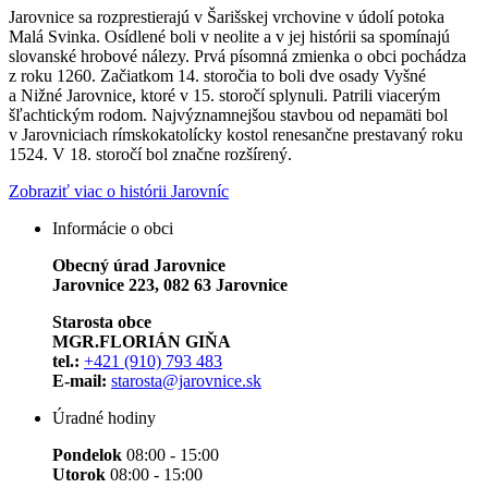
Jarovnice sa rozprestierajú v Šarišskej vrchovine v údolí potoka
Malá Svinka. Osídlené boli v neolite a v jej histórii sa spomínajú
slovanské hrobové nálezy. Prvá písomná zmienka o obci pochádza
z roku 1260. Začiatkom 14. storočia to boli dve osady Vyšné
a Nižné Jarovnice, ktoré v 15. storočí splynuli. Patrili viacerým
šľachtickým rodom. Najvýznamnejšou stavbou od nepamäti bol
v Jarovniciach rímskokatolícky kostol renesančne prestavaný roku
1524. V 18. storočí bol značne rozšírený.
Zobraziť viac o histórii Jarovníc
Informácie o obci
Obecný úrad Jarovnice
Jarovnice 223, 082 63 Jarovnice
Starosta obce
MGR.FLORIÁN GIŇA
tel.:
+421 (910) 793 483
E-mail:
starosta@jarovnice.sk
Úradné hodiny
Pondelok
08:00 - 15:00
Utorok
08:00 - 15:00