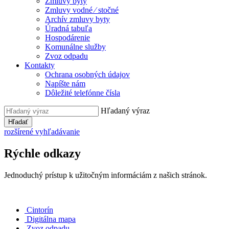
Zmluvy byty
Zmluvy vodné ⁄ stočné
Archív zmluvy byty
Úradná tabuľa
Hospodárenie
Komunálne služby
Zvoz odpadu
Kontakty
Ochrana osobných údajov
Napíšte nám
Dôležité telefónne čísla
Hľadaný výraz
Hľadať
rozšírené vyhľadávanie
Rýchle odkazy
Jednoduchý prístup k užitočným informáciám z našich stránok.
Cintorín
Digitálna mapa
Zvoz odpadu