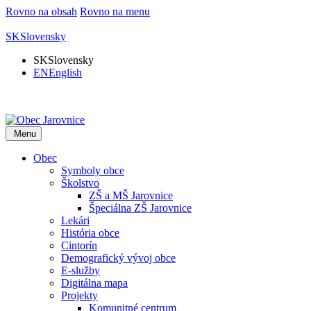
Rovno na obsah
Rovno na menu
SK
Slovensky
SK
Slovensky
EN
English
Menu
Obec
Symboly obce
Školstvo
ZŠ a MŠ Jarovnice
Špeciálna ZŠ Jarovnice
Lekári
História obce
Cintorín
Demografický vývoj obce
E-služby
Digitálna mapa
Projekty
Komunitné centrum