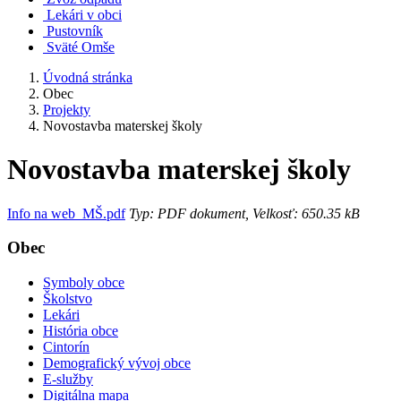
Lekári v obci
Pustovník
Sväté Omše
Úvodná stránka
Obec
Projekty
Novostavba materskej školy
Novostavba materskej školy
Info na web_MŠ.pdf
Typ: PDF dokument, Velkosť: 650.35 kB
Obec
Symboly obce
Školstvo
Lekári
História obce
Cintorín
Demografický vývoj obce
E-služby
Digitálna mapa