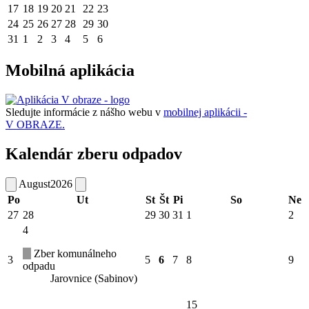
17
18
19
20
21
22
23
24
25
26
27
28
29
30
31
1
2
3
4
5
6
Mobilná aplikácia
Sledujte informácie z nášho webu v
mobilnej aplikácii -
V OBRAZE.
Kalendár zberu odpadov
August
2026
Po
Ut
St
Št
Pi
So
Ne
27
28
29
30
31
1
2
4
Zber komunálneho
3
5
6
7
8
9
odpadu
Jarovnice (Sabinov)
15