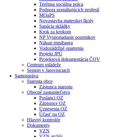
Terénna sociálna práca
Podpora pomáhajúcich profesií
MOaPS
Novostavba materskej školy
Sanácia skládky
Krok za krokom
NP Vysporiadanie pozemkov
Nákup minibagra
Vodozádržné opatrenia
Projekt JPÚ
Projektová dokumentácia ČOV
Centrum mládeže
Seniori v Jarovniciach
Samospráva
Starosta obce
Zástupca starostu
Obecné zastupiteľstvo
Poslanci OZ
Zápisnice OZ
Uznesenia OZ
Účasť na OZ
Hlavný kontrolór
Dokumenty
VZN
VZN archív