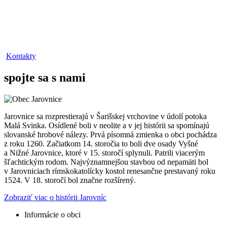
Kontakty
spojte sa s nami
Jarovnice sa rozprestierajú v Šarišskej vrchovine v údolí potoka
Malá Svinka. Osídlené boli v neolite a v jej histórii sa spomínajú
slovanské hrobové nálezy. Prvá písomná zmienka o obci pochádza
z roku 1260. Začiatkom 14. storočia to boli dve osady Vyšné
a Nižné Jarovnice, ktoré v 15. storočí splynuli. Patrili viacerým
šľachtickým rodom. Najvýznamnejšou stavbou od nepamäti bol
v Jarovniciach rímskokatolícky kostol renesančne prestavaný roku
1524. V 18. storočí bol značne rozšírený.
Zobraziť viac o histórii Jarovníc
Informácie o obci