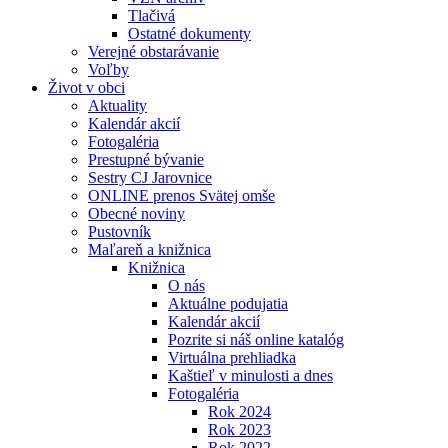
Tlačivá
Ostatné dokumenty
Verejné obstarávanie
Voľby
Život v obci
Aktuality
Kalendár akcií
Fotogaléria
Prestupné bývanie
Sestry CJ Jarovnice
ONLINE prenos Svätej omše
Obecné noviny
Pustovník
Maľareň a knižnica
Knižnica
O nás
Aktuálne podujatia
Kalendár akcií
Pozrite si náš online katalóg
Virtuálna prehliadka
Kaštieľ v minulosti a dnes
Fotogaléria
Rok 2024
Rok 2023
Rok 2022