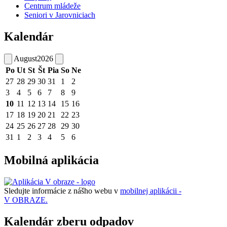
Centrum mládeže
Seniori v Jarovniciach
Kalendár
August
2026
Po
Ut
St
Št
Pia
So
Ne
27
28
29
30
31
1
2
3
4
5
6
7
8
9
10
11
12
13
14
15
16
17
18
19
20
21
22
23
24
25
26
27
28
29
30
31
1
2
3
4
5
6
Mobilná aplikácia
Sledujte informácie z nášho webu v
mobilnej aplikácii -
V OBRAZE.
Kalendár zberu odpadov