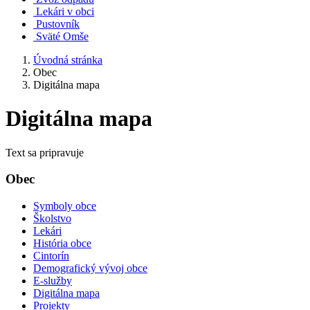
Lekári v obci
Pustovník
Sväté Omše
Úvodná stránka
Obec
Digitálna mapa
Digitálna mapa
Text sa pripravuje
Obec
Symboly obce
Školstvo
Lekári
História obce
Cintorín
Demografický vývoj obce
E-služby
Digitálna mapa
Projekty