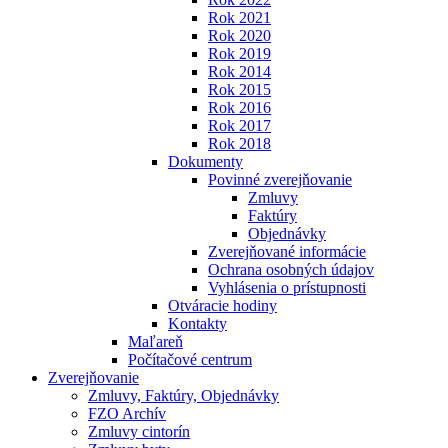
Rok 2021
Rok 2020
Rok 2019
Rok 2014
Rok 2015
Rok 2016
Rok 2017
Rok 2018
Dokumenty
Povinné zverejňovanie
Zmluvy
Faktúry
Objednávky
Zverejňované informácie
Ochrana osobných údajov
Vyhlásenia o prístupnosti
Otváracie hodiny
Kontakty
Maľareň
Počítačové centrum
Zverejňovanie
Zmluvy, Faktúry, Objednávky
FZO Archív
Zmluvy cintorín