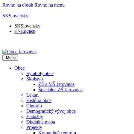
Rovno na obsah
Rovno na menu
SK
Slovensky
SK
Slovensky
EN
English
Menu
Obec
Symboly obce
Školstvo
ZŠ a MŠ Jarovnice
Špeciálna ZŠ Jarovnice
Lekári
História obce
Cintorín
Demografický vývoj obce
E-služby
Digitálna mapa
Projekty
Komunitné centrum