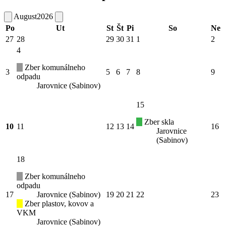
August
2026
Po
Ut
St
Št
Pi
So
Ne
27
28
29
30
31
1
2
4
Zber komunálneho
3
5
6
7
8
9
odpadu
Jarovnice (Sabinov)
15
Zber skla
10
11
12
13
14
16
Jarovnice
(Sabinov)
18
Zber komunálneho
odpadu
17
Jarovnice (Sabinov)
19
20
21
22
23
Zber plastov, kovov a
VKM
Jarovnice (Sabinov)