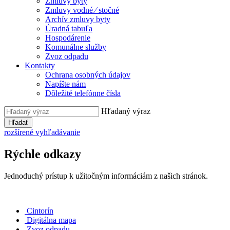
Zmluvy byty
Zmluvy vodné ⁄ stočné
Archív zmluvy byty
Úradná tabuľa
Hospodárenie
Komunálne služby
Zvoz odpadu
Kontakty
Ochrana osobných údajov
Napíšte nám
Dôležité telefónne čísla
Hľadaný výraz
Hľadať
rozšírené vyhľadávanie
Rýchle odkazy
Jednoduchý prístup k užitočným informáciám z našich stránok.
Cintorín
Digitálna mapa
Zvoz odpadu