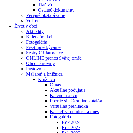
Tlačivá
Ostatné dokumenty
Verejné obstarávanie
Voľby
Život v obci
Aktuality
Kalendár akcií
Fotogaléria
Prestupné bývanie
Sestry CJ Jarovnice
ONLINE prenos Svätej omše
Obecné noviny
Pustovník
Maľareň a knižnica
Knižnica
O nás
Aktuálne podujatia
Kalendár akcií
Pozrite si náš online katalóg
Virtuálna prehliadka
Kaštieľ v minulosti a dnes
Fotogaléria
Rok 2024
Rok 2023
Rok 2022