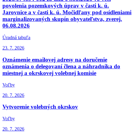
povolenia pozemkových úprav v časti k. ú.
Jarovnice a v časti k. ú. Močidľany pod osídleniami
marginalizovaných skupín obyvateľstva, zverej.
06.08.2026
Úradná tabuľa
23. 7.
2026
Oznámenie emailovej adresy na doručenie
oznámenia o delegovaní člena a náhradníka do
miestnej a okrskovej volebnej komisie
Voľby
20. 7.
2026
Vytvorenie volebných okrskov
Voľby
20. 7.
2026