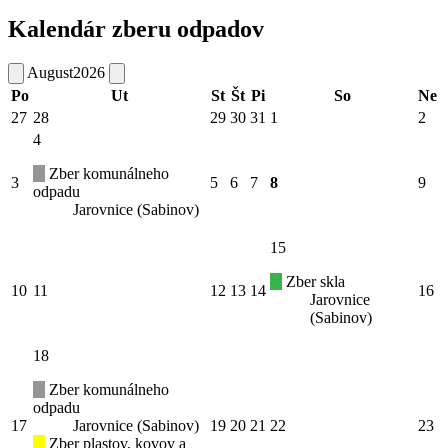
Kalendár zberu odpadov
August
2026
Po
Ut
St
Št
Pi
So
Ne
27
28
29
30
31
1
2
4
Zber komunálneho
3
5
6
7
8
9
odpadu
Jarovnice (Sabinov)
15
Zber skla
10
11
12
13
14
16
Jarovnice
(Sabinov)
18
Zber komunálneho
odpadu
17
Jarovnice (Sabinov)
19
20
21
22
23
Zber plastov, kovov a