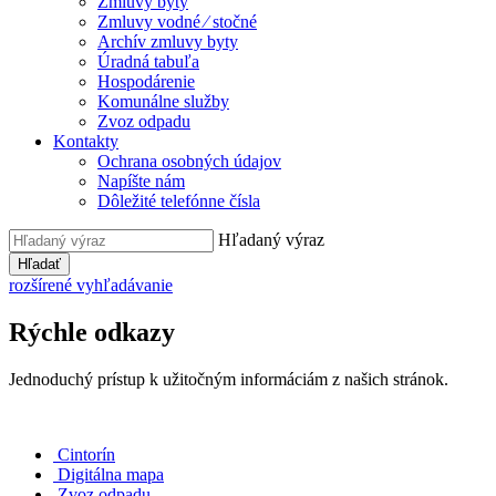
Zmluvy byty
Zmluvy vodné ⁄ stočné
Archív zmluvy byty
Úradná tabuľa
Hospodárenie
Komunálne služby
Zvoz odpadu
Kontakty
Ochrana osobných údajov
Napíšte nám
Dôležité telefónne čísla
Hľadaný výraz
Hľadať
rozšírené vyhľadávanie
Rýchle odkazy
Jednoduchý prístup k užitočným informáciám z našich stránok.
Cintorín
Digitálna mapa
Zvoz odpadu