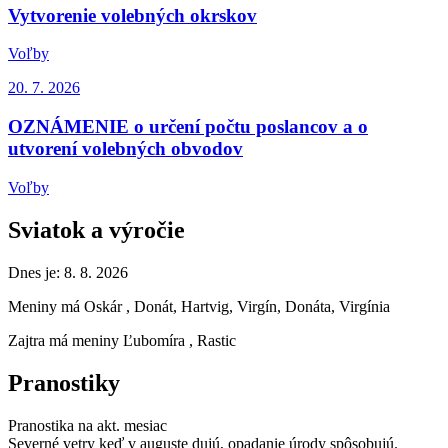
Vytvorenie volebných okrskov
Voľby
20. 7.
2026
OZNÁMENIE o určení počtu poslancov a o
utvorení volebných obvodov
Voľby
Sviatok a výročie
Dnes je:
8. 8. 2026
Meniny má
Oskár
, Donát, Hartvig, Virgín, Donáta, Virgínia
Zajtra má meniny
Ľubomíra
, Rastic
Pranostiky
Pranostika na akt. mesiac
Severné vetry keď v auguste dujú, opadanie úrody spôsobujú.