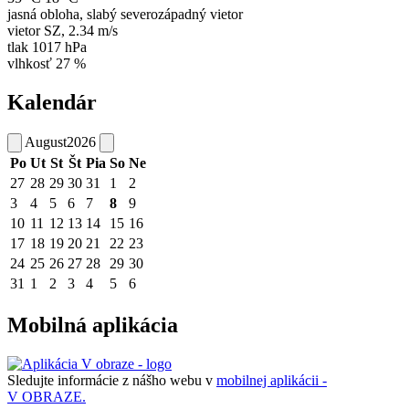
jasná obloha, slabý severozápadný vietor
vietor
SZ
,
2.34 m/s
tlak
1017 hPa
vlhkosť
27 %
Kalendár
August
2026
Po
Ut
St
Št
Pia
So
Ne
27
28
29
30
31
1
2
3
4
5
6
7
8
9
10
11
12
13
14
15
16
17
18
19
20
21
22
23
24
25
26
27
28
29
30
31
1
2
3
4
5
6
Mobilná aplikácia
Sledujte informácie z nášho webu v
mobilnej aplikácii -
V OBRAZE.