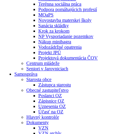
Terénna sociálna práca
Podpora pomáhajúcich profesií
MOaPS
Novostavba materskej školy
Sanácia skládky
Krok za krokom
NP Vysporiadanie pozemkov
Nákup minibagra
Vodozádržné opatrenia
Projekt JPÚ
Projektová dokumentácia ČOV
Centrum mládeže
Seniori v Jarovniciach
Samospráva
Starosta obce
Zástupca starostu
Obecné zastupiteľstvo
Poslanci OZ
Zápisnice OZ
Uznesenia OZ
Účasť na OZ
Hlavný kontrolór
Dokumenty
VZN
VZN archív