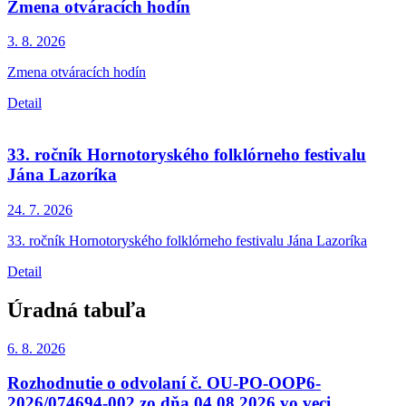
Zmena otváracích hodín
3. 8.
2026
Zmena otváracích hodín
Detail
33. ročník Hornotoryského folklórneho festivalu
Jána Lazoríka
24. 7.
2026
33. ročník Hornotoryského folklórneho festivalu Jána Lazoríka
Detail
Úradná tabuľa
6. 8.
2026
Rozhodnutie o odvolaní č. OU-PO-OOP6-
2026/074694-002 zo dňa 04.08.2026 vo veci