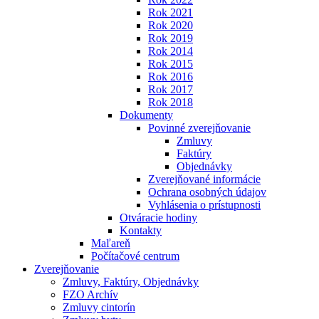
Rok 2021
Rok 2020
Rok 2019
Rok 2014
Rok 2015
Rok 2016
Rok 2017
Rok 2018
Dokumenty
Povinné zverejňovanie
Zmluvy
Faktúry
Objednávky
Zverejňované informácie
Ochrana osobných údajov
Vyhlásenia o prístupnosti
Otváracie hodiny
Kontakty
Maľareň
Počítačové centrum
Zverejňovanie
Zmluvy, Faktúry, Objednávky
FZO Archív
Zmluvy cintorín