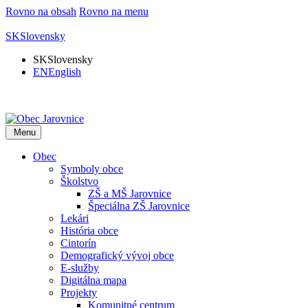
Rovno na obsah
Rovno na menu
SK
Slovensky
SK
Slovensky
EN
English
Menu
Obec
Symboly obce
Školstvo
ZŠ a MŠ Jarovnice
Špeciálna ZŠ Jarovnice
Lekári
História obce
Cintorín
Demografický vývoj obce
E-služby
Digitálna mapa
Projekty
Komunitné centrum