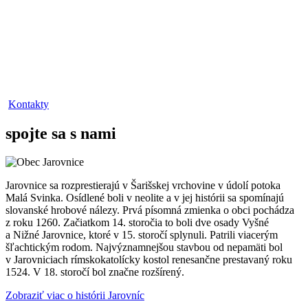
Kontakty
spojte sa s nami
Jarovnice sa rozprestierajú v Šarišskej vrchovine v údolí potoka
Malá Svinka. Osídlené boli v neolite a v jej histórii sa spomínajú
slovanské hrobové nálezy. Prvá písomná zmienka o obci pochádza
z roku 1260. Začiatkom 14. storočia to boli dve osady Vyšné
a Nižné Jarovnice, ktoré v 15. storočí splynuli. Patrili viacerým
šľachtickým rodom. Najvýznamnejšou stavbou od nepamäti bol
v Jarovniciach rímskokatolícky kostol renesančne prestavaný roku
1524. V 18. storočí bol značne rozšírený.
Zobraziť viac o histórii Jarovníc