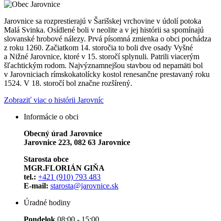
Jarovnice sa rozprestierajú v Šarišskej vrchovine v údolí potoka
Malá Svinka. Osídlené boli v neolite a v jej histórii sa spomínajú
slovanské hrobové nálezy. Prvá písomná zmienka o obci pochádza
z roku 1260. Začiatkom 14. storočia to boli dve osady Vyšné
a Nižné Jarovnice, ktoré v 15. storočí splynuli. Patrili viacerým
šľachtickým rodom. Najvýznamnejšou stavbou od nepamäti bol
v Jarovniciach rímskokatolícky kostol renesančne prestavaný roku
1524. V 18. storočí bol značne rozšírený.
Zobraziť viac o histórii Jarovníc
Informácie o obci
Obecný úrad Jarovnice
Jarovnice 223, 082 63 Jarovnice
Starosta obce
MGR.FLORIÁN GIŇA
tel.:
+421 (910) 793 483
E-mail:
starosta@jarovnice.sk
Úradné hodiny
Pondelok
08:00 - 15:00