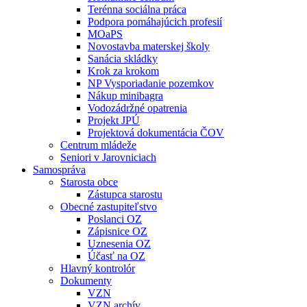
Terénna sociálna práca
Podpora pomáhajúcich profesií
MOaPS
Novostavba materskej školy
Sanácia skládky
Krok za krokom
NP Vysporiadanie pozemkov
Nákup minibagra
Vodozádržné opatrenia
Projekt JPÚ
Projektová dokumentácia ČOV
Centrum mládeže
Seniori v Jarovniciach
Samospráva
Starosta obce
Zástupca starostu
Obecné zastupiteľstvo
Poslanci OZ
Zápisnice OZ
Uznesenia OZ
Účasť na OZ
Hlavný kontrolór
Dokumenty
VZN
VZN archív