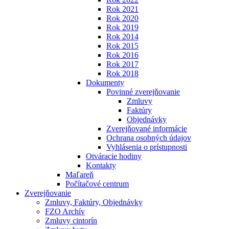
Rok 2021
Rok 2020
Rok 2019
Rok 2014
Rok 2015
Rok 2016
Rok 2017
Rok 2018
Dokumenty
Povinné zverejňovanie
Zmluvy
Faktúry
Objednávky
Zverejňované informácie
Ochrana osobných údajov
Vyhlásenia o prístupnosti
Otváracie hodiny
Kontakty
Maľareň
Počítačové centrum
Zverejňovanie
Zmluvy, Faktúry, Objednávky
FZO Archív
Zmluvy cintorín