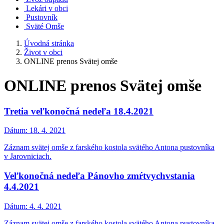
Lekári v obci
Pustovník
Sväté Omše
Úvodná stránka
Život v obci
ONLINE prenos Svätej omše
ONLINE prenos Svätej omše
Tretia veľkonočná nedeľa 18.4.2021
Dátum:
18. 4. 2021
Záznam svätej omše z farského kostola svätého Antona pustovníka
v Jarovniciach.
Veľkonočná nedeľa Pánovho zmŕtvychvstania
4.4.2021
Dátum:
4. 4. 2021
Záznam svätej omše z farského kostola svätého Antona pustovníka