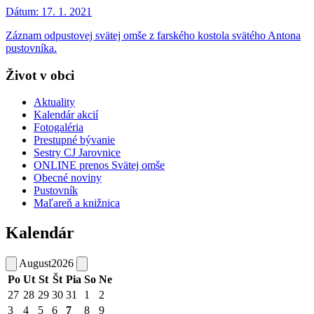
Dátum:
17. 1. 2021
Záznam odpustovej svätej omše z farského kostola svätého Antona
pustovníka.
Život v obci
Aktuality
Kalendár akcií
Fotogaléria
Prestupné bývanie
Sestry CJ Jarovnice
ONLINE prenos Svätej omše
Obecné noviny
Pustovník
Maľareň a knižnica
Kalendár
August
2026
Po
Ut
St
Št
Pia
So
Ne
27
28
29
30
31
1
2
3
4
5
6
7
8
9