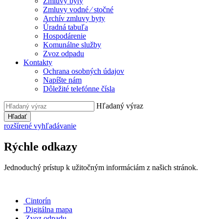
Zmluvy byty
Zmluvy vodné ⁄ stočné
Archív zmluvy byty
Úradná tabuľa
Hospodárenie
Komunálne služby
Zvoz odpadu
Kontakty
Ochrana osobných údajov
Napíšte nám
Dôležité telefónne čísla
Hľadaný výraz
Hľadať
rozšírené vyhľadávanie
Rýchle odkazy
Jednoduchý prístup k užitočným informáciám z našich stránok.
Cintorín
Digitálna mapa
Zvoz odpadu