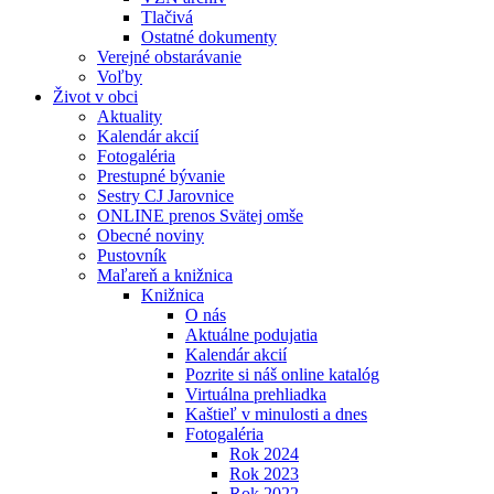
Tlačivá
Ostatné dokumenty
Verejné obstarávanie
Voľby
Život v obci
Aktuality
Kalendár akcií
Fotogaléria
Prestupné bývanie
Sestry CJ Jarovnice
ONLINE prenos Svätej omše
Obecné noviny
Pustovník
Maľareň a knižnica
Knižnica
O nás
Aktuálne podujatia
Kalendár akcií
Pozrite si náš online katalóg
Virtuálna prehliadka
Kaštieľ v minulosti a dnes
Fotogaléria
Rok 2024
Rok 2023
Rok 2022