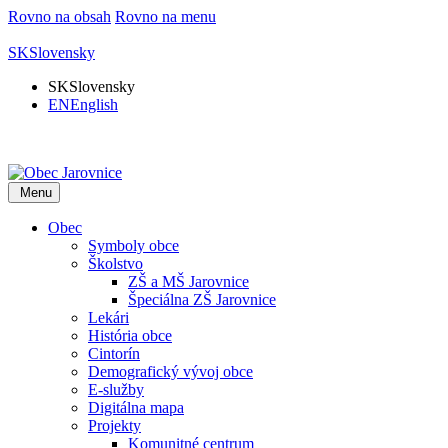
Rovno na obsah
Rovno na menu
SK
Slovensky
SK
Slovensky
EN
English
Menu
Obec
Symboly obce
Školstvo
ZŠ a MŠ Jarovnice
Špeciálna ZŠ Jarovnice
Lekári
História obce
Cintorín
Demografický vývoj obce
E-služby
Digitálna mapa
Projekty
Komunitné centrum