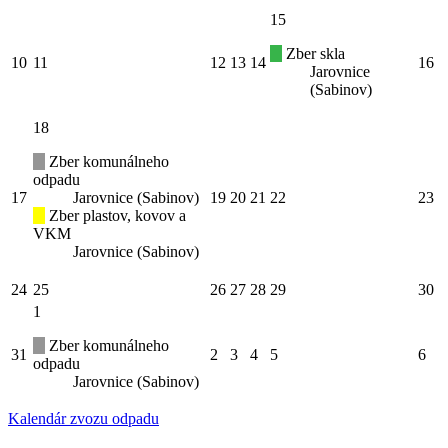
15
Zber skla
10
11
12
13
14
16
Jarovnice
(Sabinov)
18
Zber komunálneho
odpadu
17
Jarovnice (Sabinov)
19
20
21
22
23
Zber plastov, kovov a
VKM
Jarovnice (Sabinov)
24
25
26
27
28
29
30
1
Zber komunálneho
31
2
3
4
5
6
odpadu
Jarovnice (Sabinov)
Kalendár zvozu odpadu