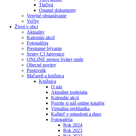
Tlačivá
Ostatné dokumenty
Verejné obstarávanie
Voľby
Život v obci
Aktuality
Kalendár akcií
Fotogaléria
Prestupné bývanie
Sestry CJ Jarovnice
ONLINE prenos Svätej omše
Obecné noviny
Pustovník
Maľareň a knižnica
Knižnica
O nás
Aktuálne podujatia
Kalendár akcií
Pozrite si náš online katalóg
Virtuálna prehliadka
Kaštieľ v minulosti a dnes
Fotogaléria
Rok 2024
Rok 2023
Rok 2022