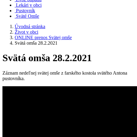
Lekári v obci
Pustovník
Sväté Omše
Úvodná stránka
Život v obci
ONLINE prenos Svätej omše
Svätá omša 28.2.2021
Svätá omša 28.2.2021
Záznam nedeľnej svätej omše z farského kostola svätého Antona
pustovníka.