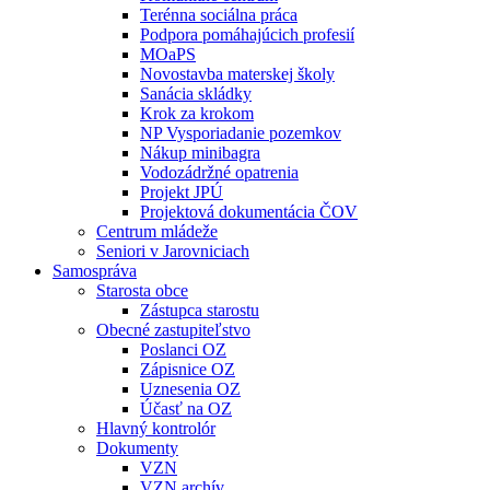
Terénna sociálna práca
Podpora pomáhajúcich profesií
MOaPS
Novostavba materskej školy
Sanácia skládky
Krok za krokom
NP Vysporiadanie pozemkov
Nákup minibagra
Vodozádržné opatrenia
Projekt JPÚ
Projektová dokumentácia ČOV
Centrum mládeže
Seniori v Jarovniciach
Samospráva
Starosta obce
Zástupca starostu
Obecné zastupiteľstvo
Poslanci OZ
Zápisnice OZ
Uznesenia OZ
Účasť na OZ
Hlavný kontrolór
Dokumenty
VZN
VZN archív