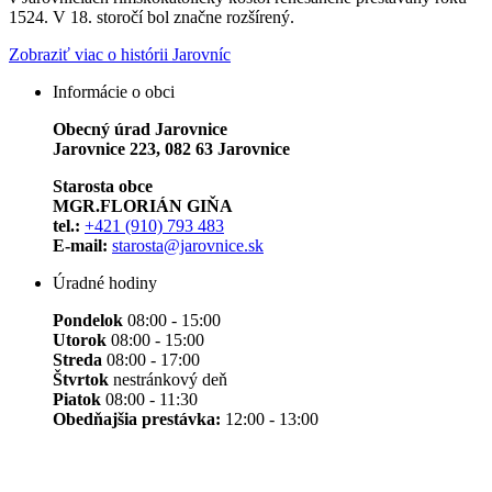
1524. V 18. storočí bol značne rozšírený.
Zobraziť viac o histórii Jarovníc
Informácie o obci
Obecný úrad Jarovnice
Jarovnice 223, 082 63 Jarovnice
Starosta obce
MGR.FLORIÁN GIŇA
tel.:
+421 (910) 793 483
E-mail:
starosta@jarovnice.sk
Úradné hodiny
Pondelok
08:00 - 15:00
Utorok
08:00 - 15:00
Streda
08:00 - 17:00
Štvrtok
nestránkový deň
Piatok
08:00 - 11:30
Obedňajšia prestávka:
12:00 - 13:00