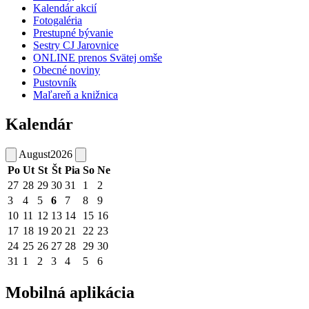
Kalendár akcií
Fotogaléria
Prestupné bývanie
Sestry CJ Jarovnice
ONLINE prenos Svätej omše
Obecné noviny
Pustovník
Maľareň a knižnica
Kalendár
August
2026
Po
Ut
St
Št
Pia
So
Ne
27
28
29
30
31
1
2
3
4
5
6
7
8
9
10
11
12
13
14
15
16
17
18
19
20
21
22
23
24
25
26
27
28
29
30
31
1
2
3
4
5
6
Mobilná aplikácia