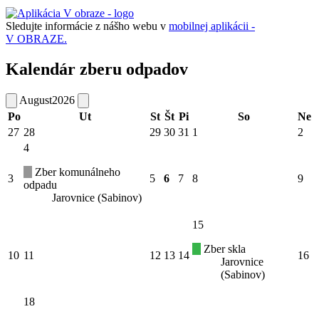
Sledujte informácie z nášho webu v
mobilnej aplikácii -
V OBRAZE.
Kalendár zberu odpadov
August
2026
Po
Ut
St
Št
Pi
So
Ne
27
28
29
30
31
1
2
4
Zber komunálneho
3
5
6
7
8
9
odpadu
Jarovnice (Sabinov)
15
Zber skla
10
11
12
13
14
16
Jarovnice
(Sabinov)
18