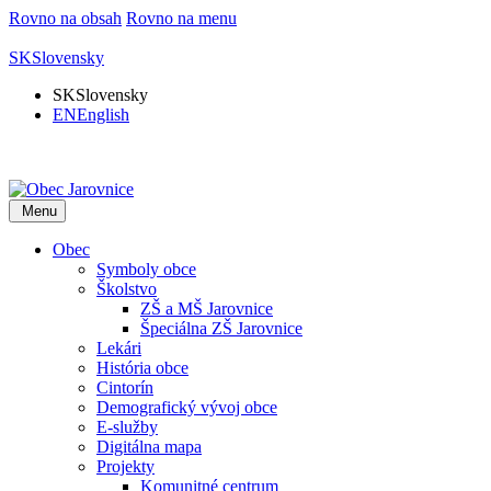
Rovno na obsah
Rovno na menu
SK
Slovensky
SK
Slovensky
EN
English
Menu
Obec
Symboly obce
Školstvo
ZŠ a MŠ Jarovnice
Špeciálna ZŠ Jarovnice
Lekári
História obce
Cintorín
Demografický vývoj obce
E-služby
Digitálna mapa
Projekty
Komunitné centrum