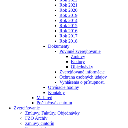
Rok 2021
Rok 2020
Rok 2019
Rok 2014
Rok 2015
Rok 2016
Rok 2017
Rok 2018
Dokumenty
Povinné zverejňovanie
Zmluvy
Faktúry
Objednávky
Zverejňované informácie
Ochrana osobných údajov
Vyhlásenia o prístupnosti
Otváracie hodiny
Kontakty
Maľareň
Počítačové centrum
Zverejňovanie
Zmluvy, Faktúry, Objednávky
FZO Archív
Zmluvy cintorín