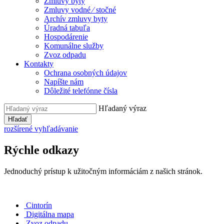
Zmluvy byty
Zmluvy vodné ⁄ stočné
Archív zmluvy byty
Úradná tabuľa
Hospodárenie
Komunálne služby
Zvoz odpadu
Kontakty
Ochrana osobných údajov
Napíšte nám
Dôležité telefónne čísla
Hľadaný výraz
Hľadať
rozšírené vyhľadávanie
Rýchle odkazy
Jednoduchý prístup k užitočným informáciám z našich stránok.
Cintorín
Digitálna mapa
Zvoz odpadu