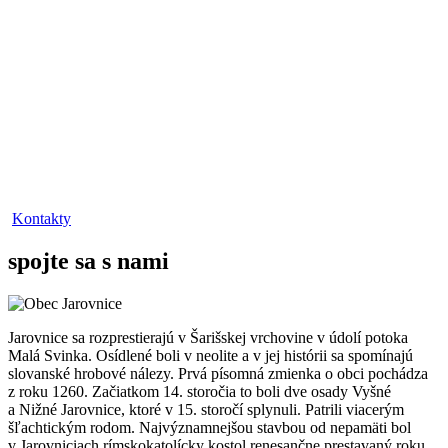
Kontakty
spojte sa s nami
Jarovnice sa rozprestierajú v Šarišskej vrchovine v údolí potoka
Malá Svinka. Osídlené boli v neolite a v jej histórii sa spomínajú
slovanské hrobové nálezy. Prvá písomná zmienka o obci pochádza
z roku 1260. Začiatkom 14. storočia to boli dve osady Vyšné
a Nižné Jarovnice, ktoré v 15. storočí splynuli. Patrili viacerým
šľachtickým rodom. Najvýznamnejšou stavbou od nepamäti bol
v Jarovniciach rímskokatolícky kostol renesančne prestavaný roku