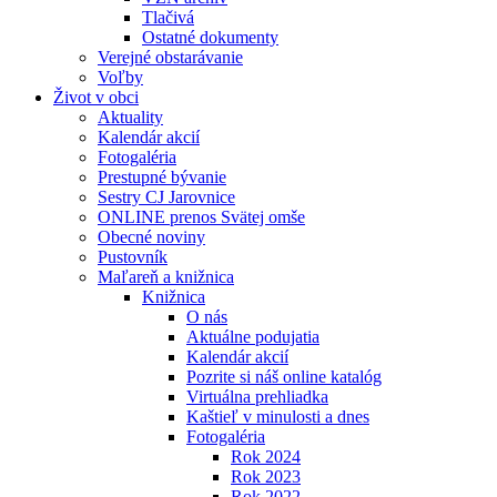
Tlačivá
Ostatné dokumenty
Verejné obstarávanie
Voľby
Život v obci
Aktuality
Kalendár akcií
Fotogaléria
Prestupné bývanie
Sestry CJ Jarovnice
ONLINE prenos Svätej omše
Obecné noviny
Pustovník
Maľareň a knižnica
Knižnica
O nás
Aktuálne podujatia
Kalendár akcií
Pozrite si náš online katalóg
Virtuálna prehliadka
Kaštieľ v minulosti a dnes
Fotogaléria
Rok 2024
Rok 2023
Rok 2022