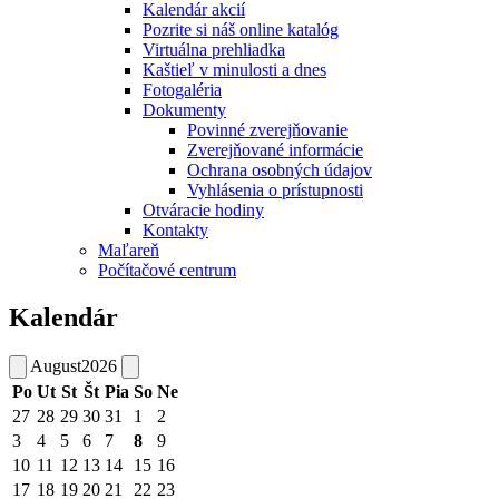
Kalendár akcií
Pozrite si náš online katalóg
Virtuálna prehliadka
Kaštieľ v minulosti a dnes
Fotogaléria
Dokumenty
Povinné zverejňovanie
Zverejňované informácie
Ochrana osobných údajov
Vyhlásenia o prístupnosti
Otváracie hodiny
Kontakty
Maľareň
Počítačové centrum
Kalendár
August
2026
Po
Ut
St
Št
Pia
So
Ne
27
28
29
30
31
1
2
3
4
5
6
7
8
9
10
11
12
13
14
15
16
17
18
19
20
21
22
23