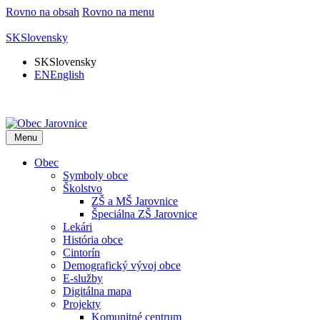
Rovno na obsah
Rovno na menu
SK
Slovensky
SK
Slovensky
EN
English
Menu
Obec
Symboly obce
Školstvo
ZŠ a MŠ Jarovnice
Špeciálna ZŠ Jarovnice
Lekári
História obce
Cintorín
Demografický vývoj obce
E-služby
Digitálna mapa
Projekty
Komunitné centrum