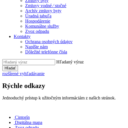
Zmluvy byty
Zmluvy vodné ⁄ stočné
Archív zmluvy byty
Úradná tabuľa
Hospodárenie
Komunálne služby
Zvoz odpadu
Kontakty
Ochrana osobných údajov
Napíšte nám
Dôležité telefónne čísla
Hľadaný výraz
Hľadať
rozšírené vyhľadávanie
Rýchle odkazy
Jednoduchý prístup k užitočným informáciám z našich stránok.
Cintorín
Digitálna mapa
Zvoz odpadu