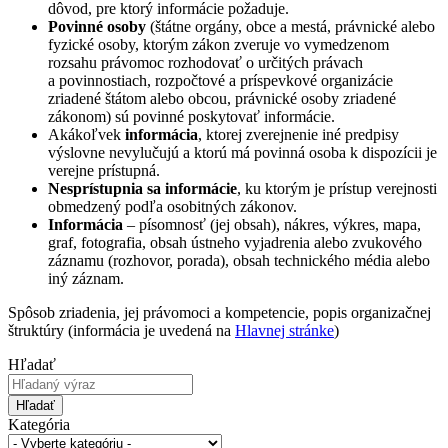
dôvod, pre ktorý informácie požaduje.
Povinné osoby
(štátne orgány, obce a mestá, právnické alebo
fyzické osoby, ktorým zákon zveruje vo vymedzenom
rozsahu právomoc rozhodovať o určitých právach
a povinnostiach, rozpočtové a príspevkové organizácie
zriadené štátom alebo obcou, právnické osoby zriadené
zákonom) sú povinné poskytovať informácie.
Akákoľvek
informácia
, ktorej zverejnenie iné predpisy
výslovne nevylučujú a ktorú má povinná osoba k dispozícii je
verejne prístupná.
Nesprístupnia sa informácie
, ku ktorým je prístup verejnosti
obmedzený podľa osobitných zákonov.
Informácia
– písomnosť (jej obsah), nákres, výkres, mapa,
graf, fotografia, obsah ústneho vyjadrenia alebo zvukového
záznamu (rozhovor, porada), obsah technického média alebo
iný záznam.
Spôsob zriadenia, jej právomoci a kompetencie, popis organizačnej
štruktúry (informácia je uvedená na
Hlavnej stránke
)
Hľadať
Hľadať
Kategória