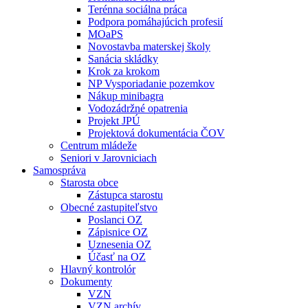
Terénna sociálna práca
Podpora pomáhajúcich profesií
MOaPS
Novostavba materskej školy
Sanácia skládky
Krok za krokom
NP Vysporiadanie pozemkov
Nákup minibagra
Vodozádržné opatrenia
Projekt JPÚ
Projektová dokumentácia ČOV
Centrum mládeže
Seniori v Jarovniciach
Samospráva
Starosta obce
Zástupca starostu
Obecné zastupiteľstvo
Poslanci OZ
Zápisnice OZ
Uznesenia OZ
Účasť na OZ
Hlavný kontrolór
Dokumenty
VZN
VZN archív