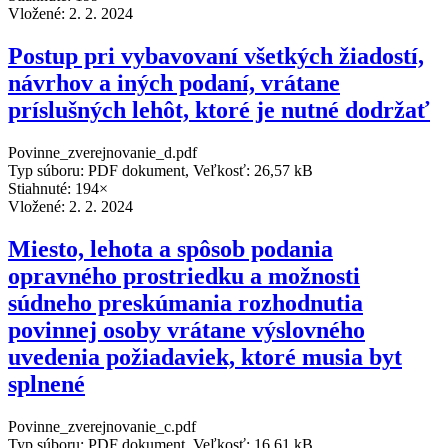
Vložené:
2. 2. 2024
Postup pri vybavovaní všetkých žiadostí,
návrhov a iných podaní, vrátane
príslušných lehôt, ktoré je nutné dodržať
Povinne_zverejnovanie_d.pdf
Typ súboru: PDF dokument, Veľkosť: 26,57 kB
Stiahnuté: 194×
Vložené:
2. 2. 2024
Miesto, lehota a spôsob podania
opravného prostriedku a možnosti
súdneho preskúmania rozhodnutia
povinnej osoby vrátane výslovného
uvedenia požiadaviek, ktoré musia byt
splnené
Povinne_zverejnovanie_c.pdf
Typ súboru: PDF dokument, Veľkosť: 16,61 kB