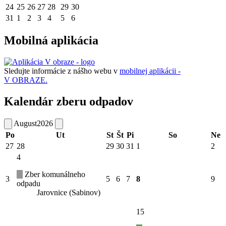
24
25
26
27
28
29
30
31
1
2
3
4
5
6
Mobilná aplikácia
Sledujte informácie z nášho webu v
mobilnej aplikácii -
V OBRAZE.
Kalendár zberu odpadov
August
2026
Po
Ut
St
Št
Pi
So
Ne
27
28
29
30
31
1
2
4
Zber komunálneho
3
5
6
7
8
9
odpadu
Jarovnice (Sabinov)
15