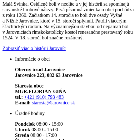
Malá Svinka. Osídlené boli v neolite a v jej histórii sa spomínajú
slovanské hrobové nálezy. Prvá písomná zmienka o obci pochádza
z roku 1260. Začiatkom 14. storočia to boli dve osady Vyšné
a Nižné Jarovnice, ktoré v 15. storočí splynuli. Patrili viacerým
šľachtickým rodom. Najvýznamnejšou stavbou od nepamäti bol
v Jarovniciach rímskokatolícky kostol renesančne prestavaný roku
1524. V 18. storočí bol značne rozšírený.
Zobraziť viac o histórii Jarovníc
Informácie o obci
Obecný úrad Jarovnice
Jarovnice 223, 082 63 Jarovnice
Starosta obce
MGR.FLORIÁN GIŇA
tel.:
+421 (910) 793 483
E-mail:
starosta@jarovnice.sk
Úradné hodiny
Pondelok
08:00 - 15:00
Utorok
08:00 - 15:00
Streda
08:00 - 17:00