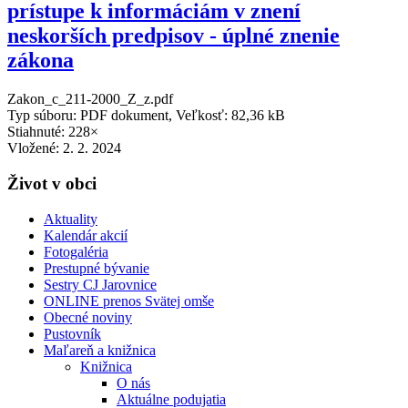
prístupe k informáciám v znení
neskorších predpisov - úplné znenie
zákona
Zakon_c_211-2000_Z_z.pdf
Typ súboru: PDF dokument, Veľkosť: 82,36 kB
Stiahnuté: 228×
Vložené:
2. 2. 2024
Život v obci
Aktuality
Kalendár akcií
Fotogaléria
Prestupné bývanie
Sestry CJ Jarovnice
ONLINE prenos Svätej omše
Obecné noviny
Pustovník
Maľareň a knižnica
Knižnica
O nás
Aktuálne podujatia