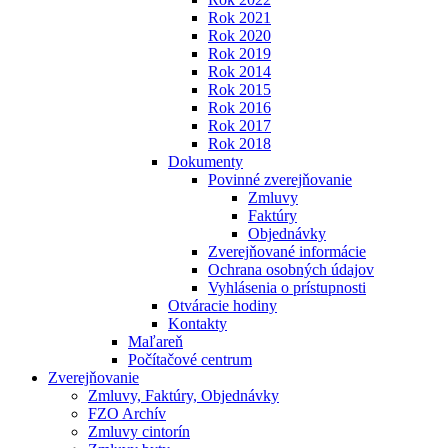
Rok 2021
Rok 2020
Rok 2019
Rok 2014
Rok 2015
Rok 2016
Rok 2017
Rok 2018
Dokumenty
Povinné zverejňovanie
Zmluvy
Faktúry
Objednávky
Zverejňované informácie
Ochrana osobných údajov
Vyhlásenia o prístupnosti
Otváracie hodiny
Kontakty
Maľareň
Počítačové centrum
Zverejňovanie
Zmluvy, Faktúry, Objednávky
FZO Archív
Zmluvy cintorín