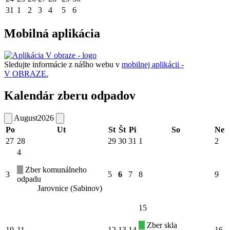
31
1
2
3
4
5
6
Mobilná aplikácia
Sledujte informácie z nášho webu v
mobilnej aplikácii -
V OBRAZE.
Kalendár zberu odpadov
August
2026
Po
Ut
St
Št
Pi
So
Ne
27
28
29
30
31
1
2
4
Zber komunálneho
3
5
6
7
8
9
odpadu
Jarovnice (Sabinov)
15
Zber skla
10
11
12
13
14
16