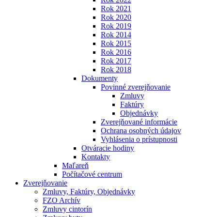
Rok 2021
Rok 2020
Rok 2019
Rok 2014
Rok 2015
Rok 2016
Rok 2017
Rok 2018
Dokumenty
Povinné zverejňovanie
Zmluvy
Faktúry
Objednávky
Zverejňované informácie
Ochrana osobných údajov
Vyhlásenia o prístupnosti
Otváracie hodiny
Kontakty
Maľareň
Počítačové centrum
Zverejňovanie
Zmluvy, Faktúry, Objednávky
FZO Archív
Zmluvy cintorín