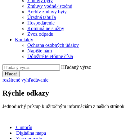
Zmluvy byty
Zmluvy vodné ⁄ stočné
Archív zmluvy byty
Úradná tabuľa
Hospodárenie
Komunálne služby
Zvoz odpadu
Kontakty
Ochrana osobných údajov
Napíšte nám
Dôležité telefónne čísla
Hľadaný výraz
Hľadať
rozšírené vyhľadávanie
Rýchle odkazy
Jednoduchý prístup k užitočným informáciám z našich stránok.
Cintorín
Digitálna mapa
Zvoz odpadu