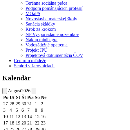
Terénna sociálna práca
Podpora pomáhajúcich profesií
MOaPS
Novostavba materskej školy
Sanácia skládky
Krok za krokom
NP Vysporiadanie pozemkov
Nákup minibagra
Vodozádržné opatrenia
Projekt JPÚ
Projektová dokumentácia ČOV
Centrum mládeže
Seniori v Jarovniciach
Kalendár
August
2026
Po
Ut
St
Št
Pia
So
Ne
27
28
29
30
31
1
2
3
4
5
6
7
8
9
10
11
12
13
14
15
16
17
18
19
20
21
22
23
24
25
26
27
28
29
30