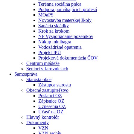
Terénna sociálna práca
Podpora pomáhajúcich profesií
MOaPS
Novostavba materskej školy
Sanácia skládky
Krok za krokom
NP Vysporiadanie pozemkov
Nákup minibagra
Vodozádržné opatrenia
Projekt JPÚ
Projektová dokumentácia ČOV
Centrum mládeže
Seniori v Jarovniciach
Samospráva
Starosta obce
Zástupca starostu
Obecné zastupiteľstvo
Poslanci OZ
Zápisnice OZ
Uznesenia OZ
Účasť na OZ
Hlavný kontrolór
Dokumenty
VZN
VZN archív