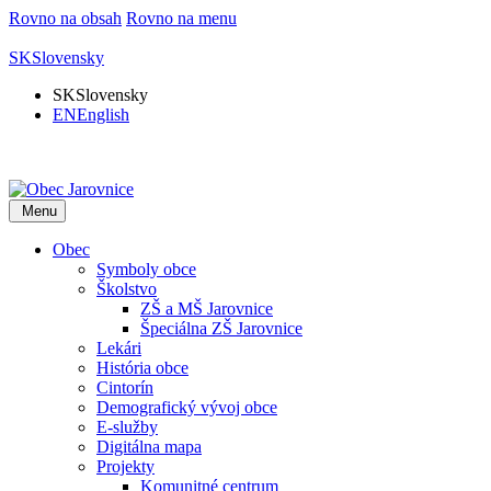
Rovno na obsah
Rovno na menu
SK
Slovensky
SK
Slovensky
EN
English
Menu
Obec
Symboly obce
Školstvo
ZŠ a MŠ Jarovnice
Špeciálna ZŠ Jarovnice
Lekári
História obce
Cintorín
Demografický vývoj obce
E-služby
Digitálna mapa
Projekty
Komunitné centrum