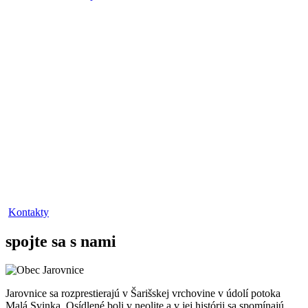
Kontakty
spojte sa s nami
Jarovnice sa rozprestierajú v Šarišskej vrchovine v údolí potoka
Malá Svinka. Osídlené boli v neolite a v jej histórii sa spomínajú