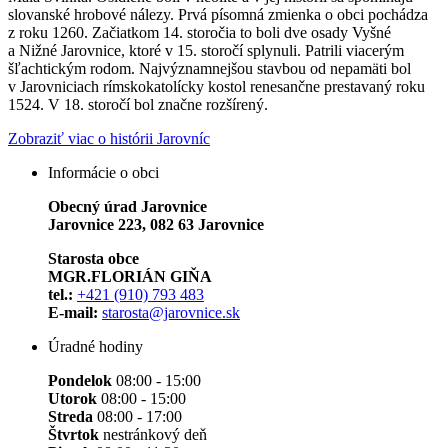
slovanské hrobové nálezy. Prvá písomná zmienka o obci pochádza
z roku 1260. Začiatkom 14. storočia to boli dve osady Vyšné
a Nižné Jarovnice, ktoré v 15. storočí splynuli. Patrili viacerým
šľachtickým rodom. Najvýznamnejšou stavbou od nepamäti bol
v Jarovniciach rímskokatolícky kostol renesančne prestavaný roku
1524. V 18. storočí bol značne rozšírený.
Zobraziť viac o histórii Jarovníc
Informácie o obci
Obecný úrad Jarovnice
Jarovnice 223, 082 63 Jarovnice
Starosta obce
MGR.FLORIÁN GIŇA
tel.:
+421 (910) 793 483
E-mail:
starosta@jarovnice.sk
Úradné hodiny
Pondelok
08:00 - 15:00
Utorok
08:00 - 15:00
Streda
08:00 - 17:00
Štvrtok
nestránkový deň