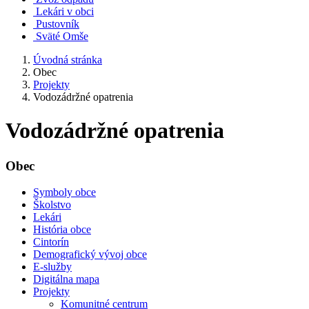
Lekári v obci
Pustovník
Sväté Omše
Úvodná stránka
Obec
Projekty
Vodozádržné opatrenia
Vodozádržné opatrenia
Obec
Symboly obce
Školstvo
Lekári
História obce
Cintorín
Demografický vývoj obce
E-služby
Digitálna mapa
Projekty
Komunitné centrum