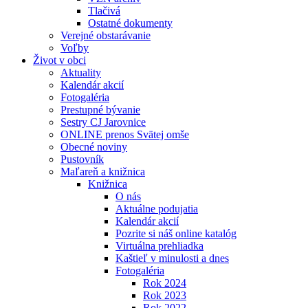
Tlačivá
Ostatné dokumenty
Verejné obstarávanie
Voľby
Život v obci
Aktuality
Kalendár akcií
Fotogaléria
Prestupné bývanie
Sestry CJ Jarovnice
ONLINE prenos Svätej omše
Obecné noviny
Pustovník
Maľareň a knižnica
Knižnica
O nás
Aktuálne podujatia
Kalendár akcií
Pozrite si náš online katalóg
Virtuálna prehliadka
Kaštieľ v minulosti a dnes
Fotogaléria
Rok 2024
Rok 2023
Rok 2022