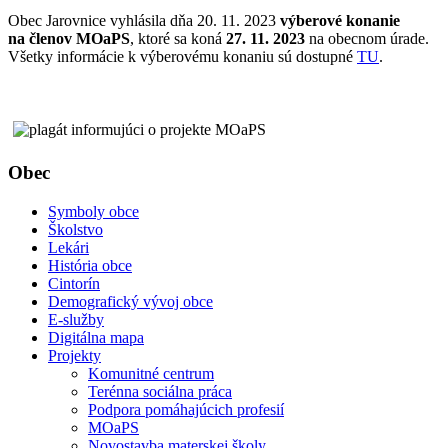
Obec Jarovnice vyhlásila dňa 20. 11. 2023
výberové konanie
na členov MOaPS
, ktoré sa koná
27. 11. 2023
na obecnom úrade.
Všetky informácie k výberovému konaniu sú dostupné
TU
.
Obec
Symboly obce
Školstvo
Lekári
História obce
Cintorín
Demografický vývoj obce
E-služby
Digitálna mapa
Projekty
Komunitné centrum
Terénna sociálna práca
Podpora pomáhajúcich profesií
MOaPS
Novostavba materskej školy