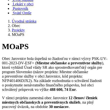
Lekári v obci
Pustovník
Sväté Omše
Úvodná stránka
Obec
Projekty
MOaPS
MOaPS
Obec Jarovnice bola úspešná so žiadosťou v rámci výzvy PSK-UV-
001-2023-DV-ESF+ (
Miestne občianske a preventívne služby
),
ktorú vyhlásil Úrad vlády SR ako sprostredkovateľský orgán pre
program Slovensko (názov projektu: Miestne občianske
a preventívne služby v obci Jarovnice, kód projektu:
NFP401406DJX2). Na základe rozhodnutia o schválení žiadosti
o poskytnutie nenávratného finančného príspevku, bol obci
schválený príspevok vo výške
488 600, 74 Eur
.
V rámci projektu zamestná obec Jarovnice
12 členov/ členiek
miestnych občianskych a preventívnych služieb
, na plný
pracovný úväzok, na obdobie
30 mesiacov
.