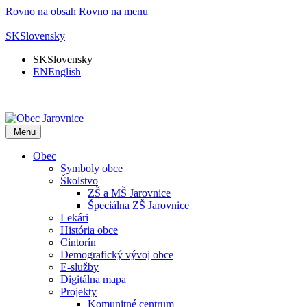
Rovno na obsah
Rovno na menu
SK
Slovensky
SK
Slovensky
EN
English
Menu
Obec
Symboly obce
Školstvo
ZŠ a MŠ Jarovnice
Špeciálna ZŠ Jarovnice
Lekári
História obce
Cintorín
Demografický vývoj obce
E-služby
Digitálna mapa
Projekty
Komunitné centrum