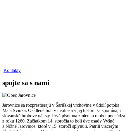
Kontakty
spojte sa s nami
Jarovnice sa rozprestierajú v Šarišskej vrchovine v údolí potoka
Malá Svinka. Osídlené boli v neolite a v jej histórii sa spomínajú
slovanské hrobové nálezy. Prvá písomná zmienka o obci pochádza
z roku 1260. Začiatkom 14. storočia to boli dve osady Vyšné
a Nižné Jarovnice, ktoré v 15. storočí splynuli. Patrili viacerým