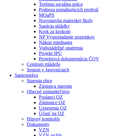
Terénna sociálna práca
Podpora pomáhajúcich profesií
MOaPS
Novostavba materskej školy
Sanácia skládky
Krok za krokom
NP Vysporiadanie pozemkov
Nákup minibagra
Vodozádržné opatrenia
Projekt JPÚ
Projektová dokumentácia ČOV
Centrum mládeže
Seniori v Jarovniciach
Samospráva
Starosta obce
Zástupca starostu
Obecné zastupiteľstvo
Poslanci OZ
Zápisnice OZ
Uznesenia OZ
Účasť na OZ
Hlavný kontrolór
Dokumenty
VZN
VZN archív