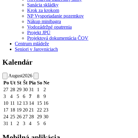
Sanácia skládky
Krok za krokom
NP Vysporiadanie pozemkov
Nákup minibagra
Vodozádržné opatrenia
Projekt JPÚ
Projektová dokumentácia ČOV
Centrum mládeže
Seniori v Jarovniciach
Kalendár
August
2026
Po
Ut
St
Št
Pia
So
Ne
27
28
29
30
31
1
2
3
4
5
6
7
8
9
10
11
12
13
14
15
16
17
18
19
20
21
22
23
24
25
26
27
28
29
30
31
1
2
3
4
5
6
Mobilná aplikácia