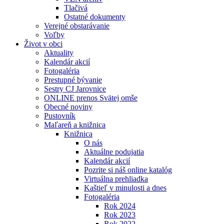
Tlačivá
Ostatné dokumenty
Verejné obstarávanie
Voľby
Život v obci
Aktuality
Kalendár akcií
Fotogaléria
Prestupné bývanie
Sestry CJ Jarovnice
ONLINE prenos Svätej omše
Obecné noviny
Pustovník
Maľareň a knižnica
Knižnica
O nás
Aktuálne podujatia
Kalendár akcií
Pozrite si náš online katalóg
Virtuálna prehliadka
Kaštieľ v minulosti a dnes
Fotogaléria
Rok 2024
Rok 2023
Rok 2022