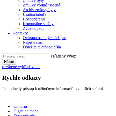
Zmluvy byty
Zmluvy vodné ⁄ stočné
Archív zmluvy byty
Úradná tabuľa
Hospodárenie
Komunálne služby
Zvoz odpadu
Kontakty
Ochrana osobných údajov
Napíšte nám
Dôležité telefónne čísla
Hľadaný výraz
Hľadať
rozšírené vyhľadávanie
Rýchle odkazy
Jednoduchý prístup k užitočným informáciám z našich stránok.
Cintorín
Digitálna mapa
Zvoz odpadu