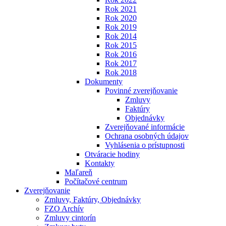
Rok 2021
Rok 2020
Rok 2019
Rok 2014
Rok 2015
Rok 2016
Rok 2017
Rok 2018
Dokumenty
Povinné zverejňovanie
Zmluvy
Faktúry
Objednávky
Zverejňované informácie
Ochrana osobných údajov
Vyhlásenia o prístupnosti
Otváracie hodiny
Kontakty
Maľareň
Počítačové centrum
Zverejňovanie
Zmluvy, Faktúry, Objednávky
FZO Archív
Zmluvy cintorín