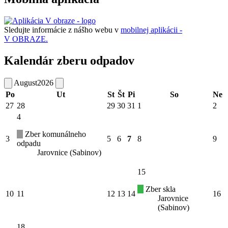
Sledujte informácie z nášho webu v
mobilnej aplikácii -
V OBRAZE.
Kalendár zberu odpadov
August
2026
Po
Ut
St
Št
Pi
So
Ne
27
28
29
30
31
1
2
4
Zber komunálneho
3
5
6
7
8
9
odpadu
Jarovnice (Sabinov)
15
Zber skla
10
11
12
13
14
16
Jarovnice
(Sabinov)
18