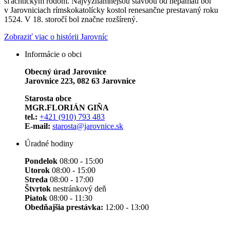
šľachtickým rodom. Najvýznamnejšou stavbou od nepamäti bol
v Jarovniciach rímskokatolícky kostol renesančne prestavaný roku
1524. V 18. storočí bol značne rozšírený.
Zobraziť viac o histórii Jarovníc
Informácie o obci
Obecný úrad Jarovnice
Jarovnice 223, 082 63 Jarovnice
Starosta obce
MGR.FLORIÁN GIŇA
tel.:
+421 (910) 793 483
E-mail:
starosta@jarovnice.sk
Úradné hodiny
Pondelok
08:00 - 15:00
Utorok
08:00 - 15:00
Streda
08:00 - 17:00
Štvrtok
nestránkový deň
Piatok
08:00 - 11:30
Obedňajšia prestávka:
12:00 - 13:00