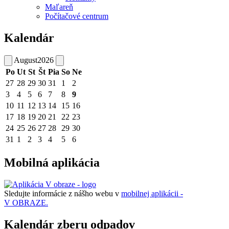
Maľareň
Počítačové centrum
Kalendár
August
2026
Po
Ut
St
Št
Pia
So
Ne
27
28
29
30
31
1
2
3
4
5
6
7
8
9
10
11
12
13
14
15
16
17
18
19
20
21
22
23
24
25
26
27
28
29
30
31
1
2
3
4
5
6
Mobilná aplikácia
Sledujte informácie z nášho webu v
mobilnej aplikácii -
V OBRAZE.
Kalendár zberu odpadov