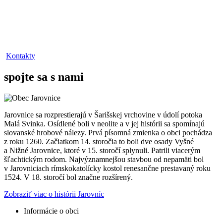
Kontakty
spojte sa s nami
Jarovnice sa rozprestierajú v Šarišskej vrchovine v údolí potoka
Malá Svinka. Osídlené boli v neolite a v jej histórii sa spomínajú
slovanské hrobové nálezy. Prvá písomná zmienka o obci pochádza
z roku 1260. Začiatkom 14. storočia to boli dve osady Vyšné
a Nižné Jarovnice, ktoré v 15. storočí splynuli. Patrili viacerým
šľachtickým rodom. Najvýznamnejšou stavbou od nepamäti bol
v Jarovniciach rímskokatolícky kostol renesančne prestavaný roku
1524. V 18. storočí bol značne rozšírený.
Zobraziť viac o histórii Jarovníc
Informácie o obci