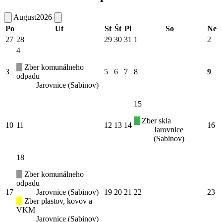
August
2026
Po
Ut
St
Št
Pi
So
Ne
27
28
29
30
31
1
2
4
Zber komunálneho
3
5
6
7
8
9
odpadu
Jarovnice (Sabinov)
15
Zber skla
10
11
12
13
14
16
Jarovnice
(Sabinov)
18
Zber komunálneho
odpadu
17
Jarovnice (Sabinov)
19
20
21
22
23
Zber plastov, kovov a
VKM
Jarovnice (Sabinov)