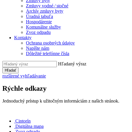
Zmluvy byty
Zmluvy vodné ⁄ stočné
Archív zmluvy byty
Úradná tabuľa
Hospodárenie
Komunálne služby
Zvoz odpadu
Kontakty
Ochrana osobných údajov
Napíšte nám
Dôležité telefónne čísla
Hľadaný výraz
Hľadať
rozšírené vyhľadávanie
Rýchle odkazy
Jednoduchý prístup k užitočným informáciám z našich stránok.
Cintorín
Digitálna mapa
Zvoz odpadu