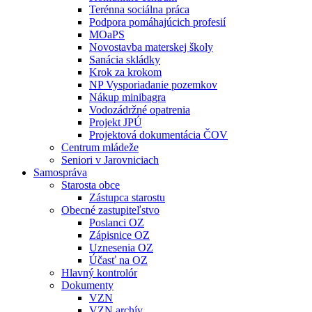
Terénna sociálna práca
Podpora pomáhajúcich profesií
MOaPS
Novostavba materskej školy
Sanácia skládky
Krok za krokom
NP Vysporiadanie pozemkov
Nákup minibagra
Vodozádržné opatrenia
Projekt JPÚ
Projektová dokumentácia ČOV
Centrum mládeže
Seniori v Jarovniciach
Samospráva
Starosta obce
Zástupca starostu
Obecné zastupiteľstvo
Poslanci OZ
Zápisnice OZ
Uznesenia OZ
Účasť na OZ
Hlavný kontrolór
Dokumenty
VZN
VZN archív