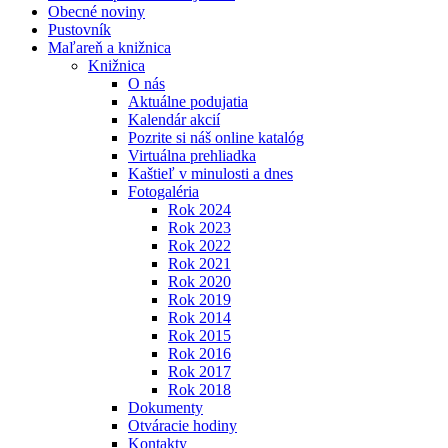
Obecné noviny
Pustovník
Maľareň a knižnica
Knižnica
O nás
Aktuálne podujatia
Kalendár akcií
Pozrite si náš online katalóg
Virtuálna prehliadka
Kaštieľ v minulosti a dnes
Fotogaléria
Rok 2024
Rok 2023
Rok 2022
Rok 2021
Rok 2020
Rok 2019
Rok 2014
Rok 2015
Rok 2016
Rok 2017
Rok 2018
Dokumenty
Otváracie hodiny
Kontakty