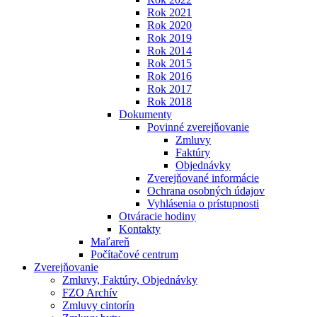
Rok 2021
Rok 2020
Rok 2019
Rok 2014
Rok 2015
Rok 2016
Rok 2017
Rok 2018
Dokumenty
Povinné zverejňovanie
Zmluvy
Faktúry
Objednávky
Zverejňované informácie
Ochrana osobných údajov
Vyhlásenia o prístupnosti
Otváracie hodiny
Kontakty
Maľareň
Počítačové centrum
Zverejňovanie
Zmluvy, Faktúry, Objednávky
FZO Archív
Zmluvy cintorín