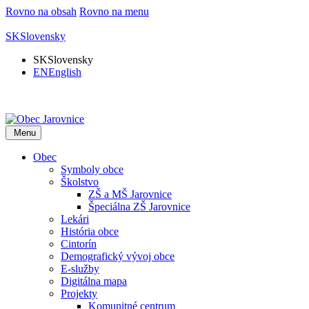
Rovno na obsah
Rovno na menu
SK
Slovensky
SK
Slovensky
EN
English
Menu
Obec
Symboly obce
Školstvo
ZŠ a MŠ Jarovnice
Špeciálna ZŠ Jarovnice
Lekári
História obce
Cintorín
Demografický vývoj obce
E-služby
Digitálna mapa
Projekty
Komunitné centrum