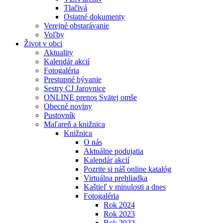
Tlačivá
Ostatné dokumenty
Verejné obstarávanie
Voľby
Život v obci
Aktuality
Kalendár akcií
Fotogaléria
Prestupné bývanie
Sestry CJ Jarovnice
ONLINE prenos Svätej omše
Obecné noviny
Pustovník
Maľareň a knižnica
Knižnica
O nás
Aktuálne podujatia
Kalendár akcií
Pozrite si náš online katalóg
Virtuálna prehliadka
Kaštieľ v minulosti a dnes
Fotogaléria
Rok 2024
Rok 2023
Rok 2022