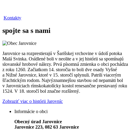
Kontakty
spojte sa s nami
Jarovnice sa rozprestierajú v Šarišskej vrchovine v údolí potoka
Malá Svinka. Osídlené boli v neolite a v jej histórii sa spomínajú
slovanské hrobové nálezy. Prvá písomná zmienka o obci pochádza
z roku 1260. Začiatkom 14. storočia to boli dve osady Vyšné
a Nižné Jarovnice, ktoré v 15. storočí splynuli. Patrili viacerým
šľachtickým rodom. Najvýznamnejšou stavbou od nepamäti bol
v Jarovniciach rímskokatolícky kostol renesančne prestavaný roku
1524. V 18. storočí bol značne rozšírený.
Zobraziť viac o histórii Jarovníc
Informácie o obci
Obecný úrad Jarovnice
Jarovnice 223, 082 63 Jarovnice