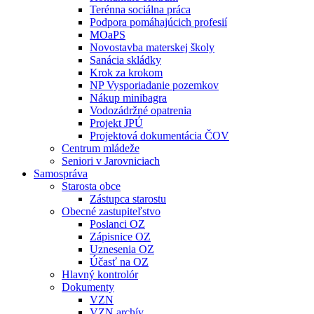
Terénna sociálna práca
Podpora pomáhajúcich profesií
MOaPS
Novostavba materskej školy
Sanácia skládky
Krok za krokom
NP Vysporiadanie pozemkov
Nákup minibagra
Vodozádržné opatrenia
Projekt JPÚ
Projektová dokumentácia ČOV
Centrum mládeže
Seniori v Jarovniciach
Samospráva
Starosta obce
Zástupca starostu
Obecné zastupiteľstvo
Poslanci OZ
Zápisnice OZ
Uznesenia OZ
Účasť na OZ
Hlavný kontrolór
Dokumenty
VZN
VZN archív