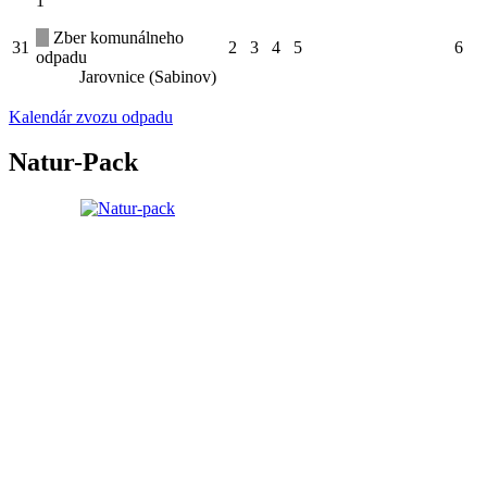
1
Zber komunálneho
31
2
3
4
5
6
odpadu
Jarovnice (Sabinov)
Kalendár zvozu odpadu
Natur-Pack