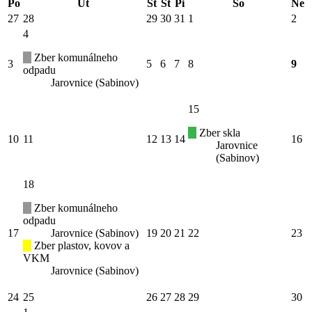
Po
Ut
St
Št
Pi
So
Ne
27
28
29
30
31
1
2
4
Zber komunálneho
3
5
6
7
8
9
odpadu
Jarovnice (Sabinov)
15
Zber skla
10
11
12
13
14
16
Jarovnice
(Sabinov)
18
Zber komunálneho
odpadu
17
Jarovnice (Sabinov)
19
20
21
22
23
Zber plastov, kovov a
VKM
Jarovnice (Sabinov)
24
25
26
27
28
29
30