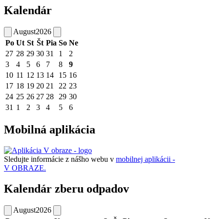
Kalendár
August
2026
Po
Ut
St
Št
Pia
So
Ne
27
28
29
30
31
1
2
3
4
5
6
7
8
9
10
11
12
13
14
15
16
17
18
19
20
21
22
23
24
25
26
27
28
29
30
31
1
2
3
4
5
6
Mobilná aplikácia
Sledujte informácie z nášho webu v
mobilnej aplikácii -
V OBRAZE.
Kalendár zberu odpadov
August
2026