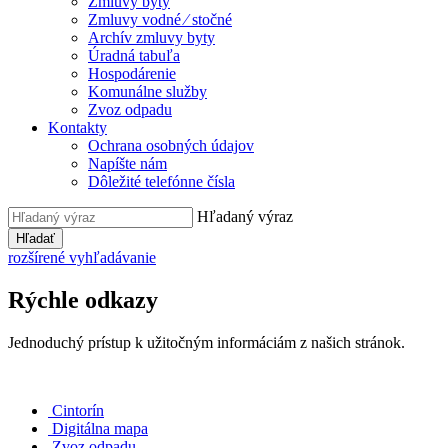
Zmluvy byty
Zmluvy vodné ⁄ stočné
Archív zmluvy byty
Úradná tabuľa
Hospodárenie
Komunálne služby
Zvoz odpadu
Kontakty
Ochrana osobných údajov
Napíšte nám
Dôležité telefónne čísla
Hľadaný výraz
Hľadať
rozšírené vyhľadávanie
Rýchle odkazy
Jednoduchý prístup k užitočným informáciám z našich stránok.
Cintorín
Digitálna mapa
Zvoz odpadu