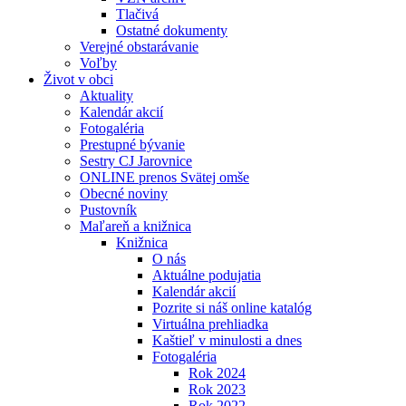
Tlačivá
Ostatné dokumenty
Verejné obstarávanie
Voľby
Život v obci
Aktuality
Kalendár akcií
Fotogaléria
Prestupné bývanie
Sestry CJ Jarovnice
ONLINE prenos Svätej omše
Obecné noviny
Pustovník
Maľareň a knižnica
Knižnica
O nás
Aktuálne podujatia
Kalendár akcií
Pozrite si náš online katalóg
Virtuálna prehliadka
Kaštieľ v minulosti a dnes
Fotogaléria
Rok 2024
Rok 2023
Rok 2022