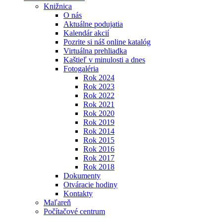
Knižnica
O nás
Aktuálne podujatia
Kalendár akcií
Pozrite si náš online katalóg
Virtuálna prehliadka
Kaštieľ v minulosti a dnes
Fotogaléria
Rok 2024
Rok 2023
Rok 2022
Rok 2021
Rok 2020
Rok 2019
Rok 2014
Rok 2015
Rok 2016
Rok 2017
Rok 2018
Dokumenty
Otváracie hodiny
Kontakty
Maľareň
Počítačové centrum