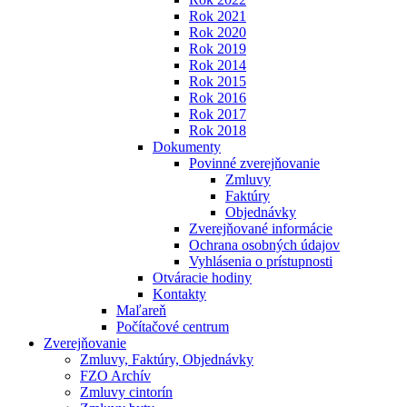
Rok 2021
Rok 2020
Rok 2019
Rok 2014
Rok 2015
Rok 2016
Rok 2017
Rok 2018
Dokumenty
Povinné zverejňovanie
Zmluvy
Faktúry
Objednávky
Zverejňované informácie
Ochrana osobných údajov
Vyhlásenia o prístupnosti
Otváracie hodiny
Kontakty
Maľareň
Počítačové centrum
Zverejňovanie
Zmluvy, Faktúry, Objednávky
FZO Archív
Zmluvy cintorín