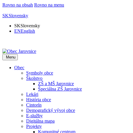
Rovno na obsah
Rovno na menu
SK
Slovensky
SK
Slovensky
EN
English
Menu
Obec
Symboly obce
Školstvo
ZŠ a MŠ Jarovnice
Špeciálna ZŠ Jarovnice
Lekári
História obce
Cintorín
Demografický vývoj obce
E-služby
Digitálna mapa
Projekty
Komunitné centrum