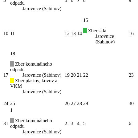
3
5
6
7
8
9
odpadu
Jarovnice (Sabinov)
15
Zber skla
10
11
12
13
14
16
Jarovnice
(Sabinov)
18
Zber komunálneho
odpadu
17
Jarovnice (Sabinov)
19
20
21
22
23
Zber plastov, kovov a
VKM
Jarovnice (Sabinov)
24
25
26
27
28
29
30
1
Zber komunálneho
31
2
3
4
5
6
odpadu
Jarovnice (Sabinov)