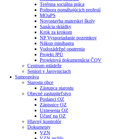
Terénna sociálna práca
Podpora pomáhajúcich profesií
MOaPS
Novostavba materskej školy
Sanácia skládky
Krok za krokom
NP Vysporiadanie pozemkov
Nákup minibagra
Vodozádržné opatrenia
Projekt JPÚ
Projektová dokumentácia ČOV
Centrum mládeže
Seniori v Jarovniciach
Samospráva
Starosta obce
Zástupca starostu
Obecné zastupiteľstvo
Poslanci OZ
Zápisnice OZ
Uznesenia OZ
Účasť na OZ
Hlavný kontrolór
Dokumenty
VZN
VZN archív