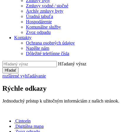
Zmluvy byty
Zmluvy vodné ⁄ stočné
Archív zmluvy byty
Úradná tabuľa
Hospodárenie
Komunálne služby
Zvoz odpadu
Kontakty
Ochrana osobných údajov
Napíšte nám
Dôležité telefónne čísla
Hľadaný výraz
Hľadať
rozšírené vyhľadávanie
Rýchle odkazy
Jednoduchý prístup k užitočným informáciám z našich stránok.
Cintorín
Digitálna mapa
Zvoz odpadu