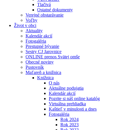
Tlačivá
Ostatné dokumenty
Verejné obstarávanie
Voľby
Život v obci
Aktuality
Kalendár akcií
Fotogaléria
Prestupné bývanie
Sestry CJ Jarovnice
ONLINE prenos Svätej omše
Obecné noviny
Pustovník
Maľareň a knižnica
Knižnica
O nás
Aktuálne podujatia
Kalendár akcií
Pozrite si náš online katalóg
Virtuálna prehliadka
Kaštieľ v minulosti a dnes
Fotogaléria
Rok 2024
Rok 2023
Rok 2022