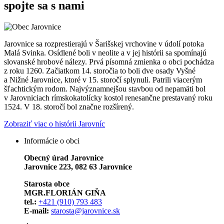
spojte sa s nami
Jarovnice sa rozprestierajú v Šarišskej vrchovine v údolí potoka
Malá Svinka. Osídlené boli v neolite a v jej histórii sa spomínajú
slovanské hrobové nálezy. Prvá písomná zmienka o obci pochádza
z roku 1260. Začiatkom 14. storočia to boli dve osady Vyšné
a Nižné Jarovnice, ktoré v 15. storočí splynuli. Patrili viacerým
šľachtickým rodom. Najvýznamnejšou stavbou od nepamäti bol
v Jarovniciach rímskokatolícky kostol renesančne prestavaný roku
1524. V 18. storočí bol značne rozšírený.
Zobraziť viac o histórii Jarovníc
Informácie o obci
Obecný úrad Jarovnice
Jarovnice 223, 082 63 Jarovnice
Starosta obce
MGR.FLORIÁN GIŇA
tel.:
+421 (910) 793 483
E-mail:
starosta@jarovnice.sk