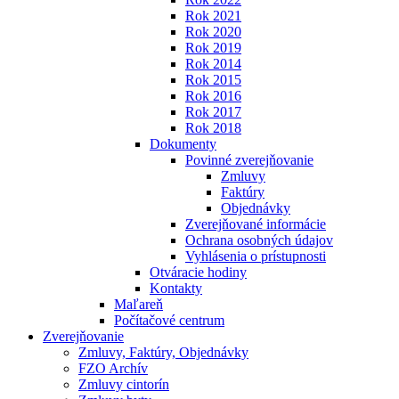
Rok 2021
Rok 2020
Rok 2019
Rok 2014
Rok 2015
Rok 2016
Rok 2017
Rok 2018
Dokumenty
Povinné zverejňovanie
Zmluvy
Faktúry
Objednávky
Zverejňované informácie
Ochrana osobných údajov
Vyhlásenia o prístupnosti
Otváracie hodiny
Kontakty
Maľareň
Počítačové centrum
Zverejňovanie
Zmluvy, Faktúry, Objednávky
FZO Archív
Zmluvy cintorín