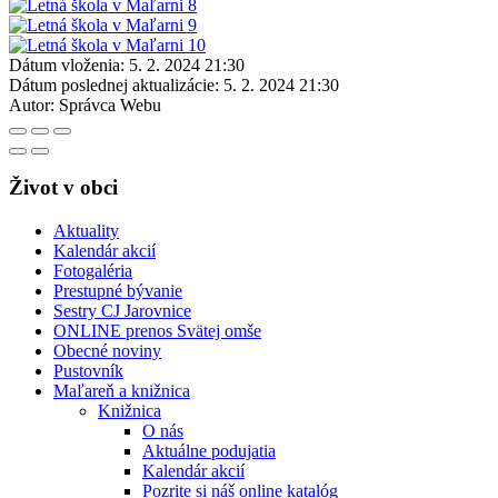
Dátum vloženia:
5. 2. 2024 21:30
Dátum poslednej aktualizácie:
5. 2. 2024 21:30
Autor:
Správca Webu
Život v obci
Aktuality
Kalendár akcií
Fotogaléria
Prestupné bývanie
Sestry CJ Jarovnice
ONLINE prenos Svätej omše
Obecné noviny
Pustovník
Maľareň a knižnica
Knižnica
O nás
Aktuálne podujatia
Kalendár akcií
Pozrite si náš online katalóg