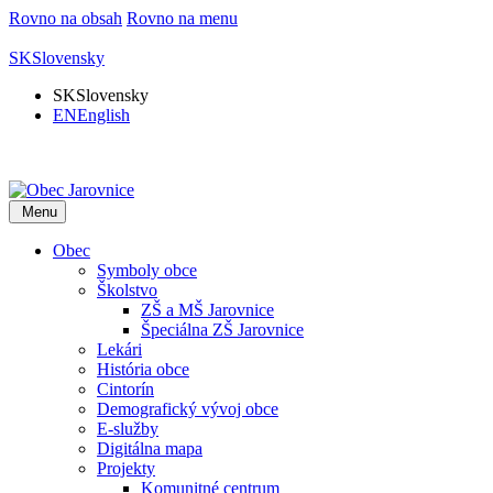
Rovno na obsah
Rovno na menu
SK
Slovensky
SK
Slovensky
EN
English
Menu
Obec
Symboly obce
Školstvo
ZŠ a MŠ Jarovnice
Špeciálna ZŠ Jarovnice
Lekári
História obce
Cintorín
Demografický vývoj obce
E-služby
Digitálna mapa
Projekty
Komunitné centrum