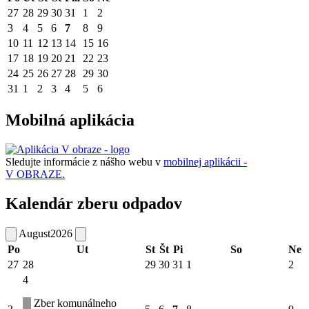
27
28
29
30
31
1
2
3
4
5
6
7
8
9
10
11
12
13
14
15
16
17
18
19
20
21
22
23
24
25
26
27
28
29
30
31
1
2
3
4
5
6
Mobilná aplikácia
Sledujte informácie z nášho webu v
mobilnej aplikácii -
V OBRAZE.
Kalendár zberu odpadov
August
2026
Po
Ut
St
Št
Pi
So
Ne
27
28
29
30
31
1
2
4
Zber komunálneho