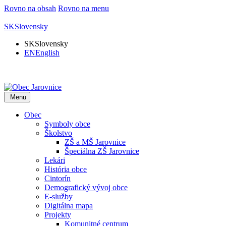
Rovno na obsah
Rovno na menu
SK
Slovensky
SK
Slovensky
EN
English
Menu
Obec
Symboly obce
Školstvo
ZŠ a MŠ Jarovnice
Špeciálna ZŠ Jarovnice
Lekári
História obce
Cintorín
Demografický vývoj obce
E-služby
Digitálna mapa
Projekty
Komunitné centrum