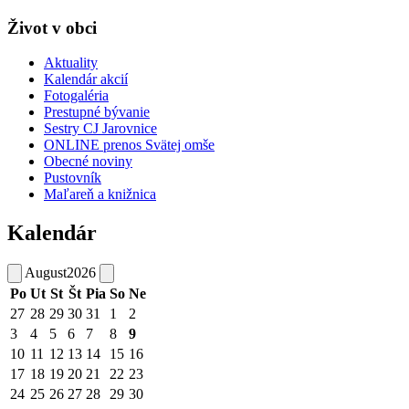
Život v obci
Aktuality
Kalendár akcií
Fotogaléria
Prestupné bývanie
Sestry CJ Jarovnice
ONLINE prenos Svätej omše
Obecné noviny
Pustovník
Maľareň a knižnica
Kalendár
August
2026
Po
Ut
St
Št
Pia
So
Ne
27
28
29
30
31
1
2
3
4
5
6
7
8
9
10
11
12
13
14
15
16
17
18
19
20
21
22
23
24
25
26
27
28
29
30