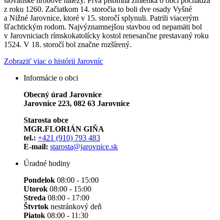
slovanské hrobové nálezy. Prvá písomná zmienka o obci pochádza
z roku 1260. Začiatkom 14. storočia to boli dve osady Vyšné
a Nižné Jarovnice, ktoré v 15. storočí splynuli. Patrili viacerým
šľachtickým rodom. Najvýznamnejšou stavbou od nepamäti bol
v Jarovniciach rímskokatolícky kostol renesančne prestavaný roku
1524. V 18. storočí bol značne rozšírený.
Zobraziť viac o histórii Jarovníc
Informácie o obci
Obecný úrad Jarovnice
Jarovnice 223, 082 63 Jarovnice
Starosta obce
MGR.FLORIÁN GIŇA
tel.:
+421 (910) 793 483
E-mail:
starosta@jarovnice.sk
Úradné hodiny
Pondelok
08:00 - 15:00
Utorok
08:00 - 15:00
Streda
08:00 - 17:00
Štvrtok
nestránkový deň
Piatok
08:00 - 11:30