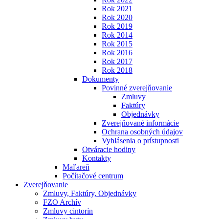
Rok 2021
Rok 2020
Rok 2019
Rok 2014
Rok 2015
Rok 2016
Rok 2017
Rok 2018
Dokumenty
Povinné zverejňovanie
Zmluvy
Faktúry
Objednávky
Zverejňované informácie
Ochrana osobných údajov
Vyhlásenia o prístupnosti
Otváracie hodiny
Kontakty
Maľareň
Počítačové centrum
Zverejňovanie
Zmluvy, Faktúry, Objednávky
FZO Archív
Zmluvy cintorín