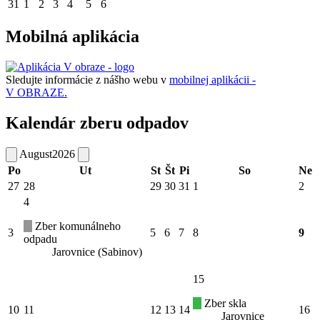
31
1
2
3
4
5
6
Mobilná aplikácia
Sledujte informácie z nášho webu v
mobilnej aplikácii -
V OBRAZE.
Kalendár zberu odpadov
August
2026
Po
Ut
St
Št
Pi
So
Ne
27
28
29
30
31
1
2
4
Zber komunálneho
3
5
6
7
8
9
odpadu
Jarovnice (Sabinov)
15
Zber skla
10
11
12
13
14
16
Jarovnice