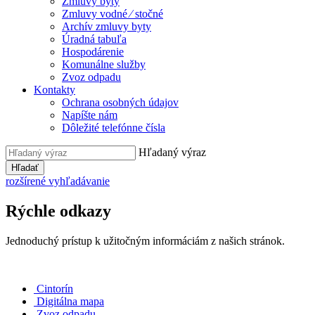
Zmluvy byty
Zmluvy vodné ⁄ stočné
Archív zmluvy byty
Úradná tabuľa
Hospodárenie
Komunálne služby
Zvoz odpadu
Kontakty
Ochrana osobných údajov
Napíšte nám
Dôležité telefónne čísla
Hľadaný výraz
Hľadať
rozšírené vyhľadávanie
Rýchle odkazy
Jednoduchý prístup k užitočným informáciám z našich stránok.
Cintorín
Digitálna mapa
Zvoz odpadu