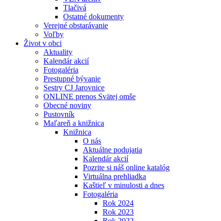
Tlačivá
Ostatné dokumenty
Verejné obstarávanie
Voľby
Život v obci
Aktuality
Kalendár akcií
Fotogaléria
Prestupné bývanie
Sestry CJ Jarovnice
ONLINE prenos Svätej omše
Obecné noviny
Pustovník
Maľareň a knižnica
Knižnica
O nás
Aktuálne podujatia
Kalendár akcií
Pozrite si náš online katalóg
Virtuálna prehliadka
Kaštieľ v minulosti a dnes
Fotogaléria
Rok 2024
Rok 2023
Rok 2022