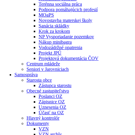
Terénna sociálna práca
Podpora pomáhajúcich profesií
MOaPS
Novostavba materskej školy
Sanácia skládky
Krok za krokom
NP Vysporiadanie pozemkov
Nákup minibagra
Vodozádržné opatrenia
Projekt JPÚ
Projektová dokumentácia ČOV
Centrum mládeže
Seniori v Jarovniciach
Samospráva
Starosta obce
Zástupca starostu
Obecné zastupiteľstvo
Poslanci OZ
Zápisnice OZ
Uznesenia OZ
Účasť na OZ
Hlavný kontrolór
Dokumenty
VZN
VZN archív