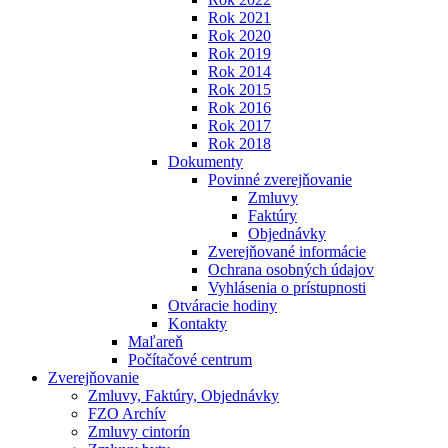
Rok 2021
Rok 2020
Rok 2019
Rok 2014
Rok 2015
Rok 2016
Rok 2017
Rok 2018
Dokumenty
Povinné zverejňovanie
Zmluvy
Faktúry
Objednávky
Zverejňované informácie
Ochrana osobných údajov
Vyhlásenia o prístupnosti
Otváracie hodiny
Kontakty
Maľareň
Počítačové centrum
Zverejňovanie
Zmluvy, Faktúry, Objednávky
FZO Archív
Zmluvy cintorín