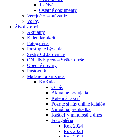
Tlačivá
Ostatné dokumenty
Verejné obstarávanie
Voľby
Život v obci
Aktuality
Kalendár akcií
Fotogaléria
Prestupné bývanie
Sestry CJ Jarovnice
ONLINE prenos Svätej omše
Obecné noviny
Pustovník
Maľareň a knižnica
Knižnica
O nás
Aktuálne podujatia
Kalendár akcií
Pozrite si náš online katalóg
Virtuálna prehliadka
Kaštieľ v minulosti a dnes
Fotogaléria
Rok 2024
Rok 2023
Rok 2022