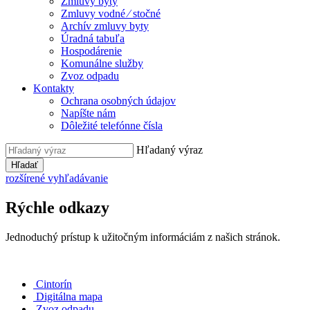
Zmluvy byty
Zmluvy vodné ⁄ stočné
Archív zmluvy byty
Úradná tabuľa
Hospodárenie
Komunálne služby
Zvoz odpadu
Kontakty
Ochrana osobných údajov
Napíšte nám
Dôležité telefónne čísla
Hľadaný výraz
Hľadať
rozšírené vyhľadávanie
Rýchle odkazy
Jednoduchý prístup k užitočným informáciám z našich stránok.
Cintorín
Digitálna mapa
Zvoz odpadu