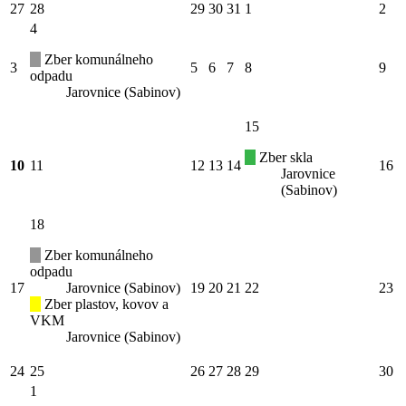
27
28
29
30
31
1
2
4
Zber komunálneho
3
5
6
7
8
9
odpadu
Jarovnice (Sabinov)
15
Zber skla
10
11
12
13
14
16
Jarovnice
(Sabinov)
18
Zber komunálneho
odpadu
17
Jarovnice (Sabinov)
19
20
21
22
23
Zber plastov, kovov a
VKM
Jarovnice (Sabinov)
24
25
26
27
28
29
30
1