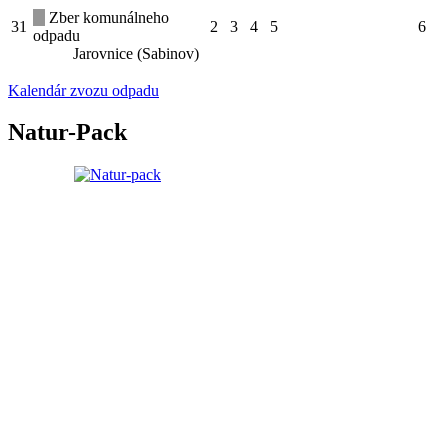
Zber komunálneho
31
2
3
4
5
6
odpadu
Jarovnice (Sabinov)
Kalendár zvozu odpadu
Natur-Pack