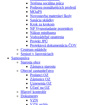
Terénna sociálna práca
Podpora pomáhajúcich profesií
MOaPS
Novostavba materskej školy
Sanácia skládky
Krok za krokom
NP Vysporiadanie pozemkov
Nákup minibagra
Vodozádržné opatrenia
Projekt JPÚ
Projektová dokumentácia ČOV
Centrum mládeže
Seniori v Jarovniciach
Samospráva
Starosta obce
Zástupca starostu
Obecné zastupiteľstvo
Poslanci OZ
Zápisnice OZ
Uznesenia OZ
Účasť na OZ
Hlavný kontrolór
Dokumenty
VZN
VZN archív