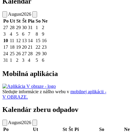
Kalendár
August
2026
Po
Ut
St
Št
Pia
So
Ne
27
28
29
30
31
1
2
3
4
5
6
7
8
9
10
11
12
13
14
15
16
17
18
19
20
21
22
23
24
25
26
27
28
29
30
31
1
2
3
4
5
6
Mobilná aplikácia
Sledujte informácie z nášho webu v
mobilnej aplikácii -
V OBRAZE.
Kalendár zberu odpadov
August
2026
Po
Ut
St
Št
Pi
So
Ne