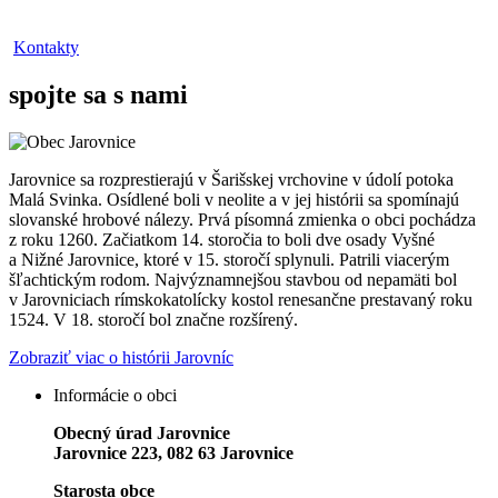
Kontakty
spojte sa s nami
Jarovnice sa rozprestierajú v Šarišskej vrchovine v údolí potoka
Malá Svinka. Osídlené boli v neolite a v jej histórii sa spomínajú
slovanské hrobové nálezy. Prvá písomná zmienka o obci pochádza
z roku 1260. Začiatkom 14. storočia to boli dve osady Vyšné
a Nižné Jarovnice, ktoré v 15. storočí splynuli. Patrili viacerým
šľachtickým rodom. Najvýznamnejšou stavbou od nepamäti bol
v Jarovniciach rímskokatolícky kostol renesančne prestavaný roku
1524. V 18. storočí bol značne rozšírený.
Zobraziť viac o histórii Jarovníc
Informácie o obci
Obecný úrad Jarovnice
Jarovnice 223, 082 63 Jarovnice
Starosta obce