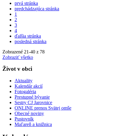
prvá stránka
predchádzajúca stránka
1
2
3
4
ďalšia stránka
posledná stránka
Zobrazené
21
-
40
z 78
Zobraziť všetko
Život v obci
Aktuality
Kalendár akcií
Fotogaléria
Prestupné bývanie
Sestry CJ Jarovnice
ONLINE prenos Svätej omše
Obecné noviny
Pustovník
Maľareň a knižnica