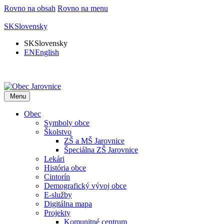
Rovno na obsah
Rovno na menu
SK
Slovensky
SK
Slovensky
EN
English
Menu
Obec
Symboly obce
Školstvo
ZŠ a MŠ Jarovnice
Špeciálna ZŠ Jarovnice
Lekári
História obce
Cintorín
Demografický vývoj obce
E-služby
Digitálna mapa
Projekty
Komunitné centrum