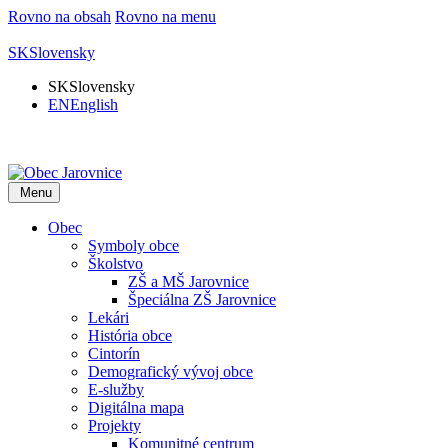
Rovno na obsah
Rovno na menu
SK
Slovensky
SK
Slovensky
EN
English
Menu
Obec
Symboly obce
Školstvo
ZŠ a MŠ Jarovnice
Špeciálna ZŠ Jarovnice
Lekári
História obce
Cintorín
Demografický vývoj obce
E-služby
Digitálna mapa
Projekty
Komunitné centrum