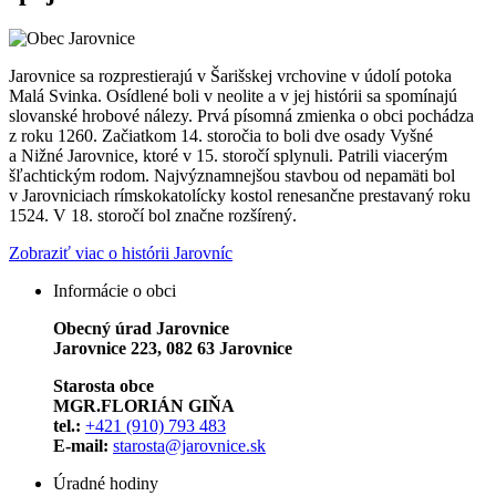
Jarovnice sa rozprestierajú v Šarišskej vrchovine v údolí potoka
Malá Svinka. Osídlené boli v neolite a v jej histórii sa spomínajú
slovanské hrobové nálezy. Prvá písomná zmienka o obci pochádza
z roku 1260. Začiatkom 14. storočia to boli dve osady Vyšné
a Nižné Jarovnice, ktoré v 15. storočí splynuli. Patrili viacerým
šľachtickým rodom. Najvýznamnejšou stavbou od nepamäti bol
v Jarovniciach rímskokatolícky kostol renesančne prestavaný roku
1524. V 18. storočí bol značne rozšírený.
Zobraziť viac o histórii Jarovníc
Informácie o obci
Obecný úrad Jarovnice
Jarovnice 223, 082 63 Jarovnice
Starosta obce
MGR.FLORIÁN GIŇA
tel.:
+421 (910) 793 483
E-mail:
starosta@jarovnice.sk
Úradné hodiny