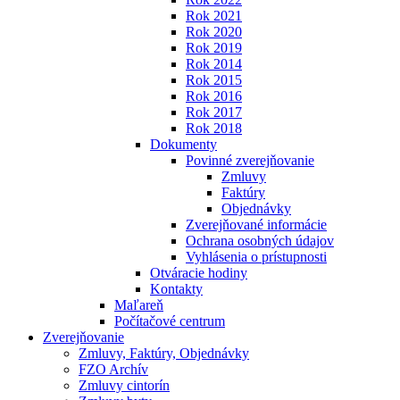
Rok 2021
Rok 2020
Rok 2019
Rok 2014
Rok 2015
Rok 2016
Rok 2017
Rok 2018
Dokumenty
Povinné zverejňovanie
Zmluvy
Faktúry
Objednávky
Zverejňované informácie
Ochrana osobných údajov
Vyhlásenia o prístupnosti
Otváracie hodiny
Kontakty
Maľareň
Počítačové centrum
Zverejňovanie
Zmluvy, Faktúry, Objednávky
FZO Archív
Zmluvy cintorín