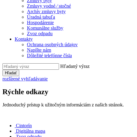
Zmluvy byty
Zmluvy vodné ⁄ stočné
Archív zmluvy byty
Úradná tabuľa
Hospodárenie
Komunálne služby
Zvoz odpadu
Kontakty
Ochrana osobných údajov
Napíšte nám
Dôležité telefónne čísla
Hľadaný výraz
Hľadať
rozšírené vyhľadávanie
Rýchle odkazy
Jednoduchý prístup k užitočným informáciám z našich stránok.
Cintorín
Digitálna mapa
Zvoz odpadu