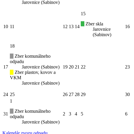
Jarovnice (Sabinov)
15
Zber skla
10
11
12
13
14
16
Jarovnice
(Sabinov)
18
Zber komunálneho
odpadu
17
Jarovnice (Sabinov)
19
20
21
22
23
Zber plastov, kovov a
VKM
Jarovnice (Sabinov)
24
25
26
27
28
29
30
1
Zber komunálneho
31
2
3
4
5
6
odpadu
Jarovnice (Sabinov)
Kalendár zvozu odpadu