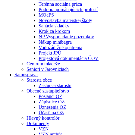
Terénna sociálna práca
Podpora pomáhajúcich profesií
MOaPS
Novostavba materskej školy
Sanácia skládky
Krok za krokom
NP Vysporiadanie pozemkov
Nákup minibagra
Vodozádržné opatrenia
Projekt JPÚ
Projektová dokumentácia ČOV
Centrum mládeže
Seniori v Jarovniciach
Samospráva
Starosta obce
Zástupca starostu
Obecné zastupiteľstvo
Poslanci OZ
Zápisnice OZ
Uznesenia OZ
Účasť na OZ
Hlavný kontrolór
Dokumenty
VZN
VZN archív