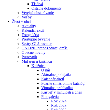
Tlačivá
Ostatné dokumenty
Verejné obstarávanie
Voľby
Život v obci
Aktuality
Kalendár akcií
Fotogaléria
Prestupné bývanie
Sestry CJ Jarovnice
ONLINE prenos Svätej omše
Obecné noviny
Pustovník
Maľareň a knižnica
Knižnica
O nás
Aktuálne podujatia
Kalendár akcií
Pozrite si náš online katalóg
Virtuálna prehliadka
Kaštieľ v minulosti a dnes
Fotogaléria
Rok 2024
Rok 2023
Rok 2022