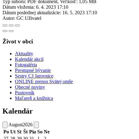
Typ súboru: PDF dokument, Veľkosť: 1,05 MB
Dátum vloženia:
6. 4. 2023 17:10
Dátum poslednej aktualizácie:
16. 5. 2023 17:10
Autor:
GC Uživatel
Život v obci
Aktuality
Kalendár akcií
Fotogaléria
Prestupné bývanie
Sestry CJ Jarovnice
ONLINE prenos Svätej omše
Obecné noviny
Pustovník
Maľareň a knižnica
Kalendár
August
2026
Po
Ut
St
Št
Pia
So
Ne
27
28
29
30
31
1
2