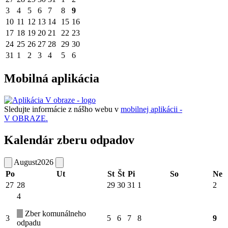
3
4
5
6
7
8
9
10
11
12
13
14
15
16
17
18
19
20
21
22
23
24
25
26
27
28
29
30
31
1
2
3
4
5
6
Mobilná aplikácia
Sledujte informácie z nášho webu v
mobilnej aplikácii -
V OBRAZE.
Kalendár zberu odpadov
August
2026
Po
Ut
St
Št
Pi
So
Ne
27
28
29
30
31
1
2
4
Zber komunálneho
3
5
6
7
8
9
odpadu