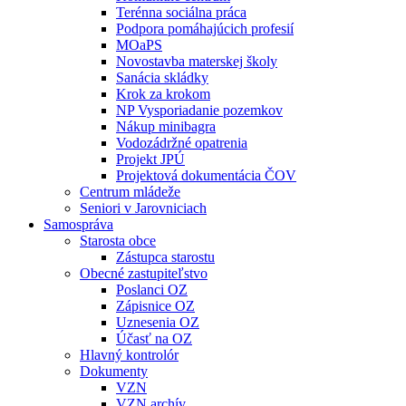
Terénna sociálna práca
Podpora pomáhajúcich profesií
MOaPS
Novostavba materskej školy
Sanácia skládky
Krok za krokom
NP Vysporiadanie pozemkov
Nákup minibagra
Vodozádržné opatrenia
Projekt JPÚ
Projektová dokumentácia ČOV
Centrum mládeže
Seniori v Jarovniciach
Samospráva
Starosta obce
Zástupca starostu
Obecné zastupiteľstvo
Poslanci OZ
Zápisnice OZ
Uznesenia OZ
Účasť na OZ
Hlavný kontrolór
Dokumenty
VZN
VZN archív