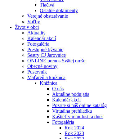
Tlačivá
Ostatné dokumenty
Verejné obstarávanie
Voľby
Život v obci
Aktuality
Kalendár akcií
Fotogaléria
Prestupné bývanie
Sestry CJ Jarovnice
ONLINE prenos Svätej omše
Obecné noviny
Pustovník
Maľareň a knižnica
Knižnica
O nás
Aktuálne podujatia
Kalendár akcií
Pozrite si náš online katalóg
Virtuálna prehliadka
Kaštieľ v minulosti a dnes
Fotogaléria
Rok 2024
Rok 2023
Rok 2022