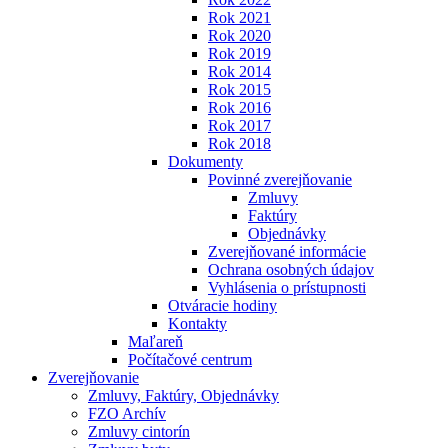
Rok 2021
Rok 2020
Rok 2019
Rok 2014
Rok 2015
Rok 2016
Rok 2017
Rok 2018
Dokumenty
Povinné zverejňovanie
Zmluvy
Faktúry
Objednávky
Zverejňované informácie
Ochrana osobných údajov
Vyhlásenia o prístupnosti
Otváracie hodiny
Kontakty
Maľareň
Počítačové centrum
Zverejňovanie
Zmluvy, Faktúry, Objednávky
FZO Archív
Zmluvy cintorín