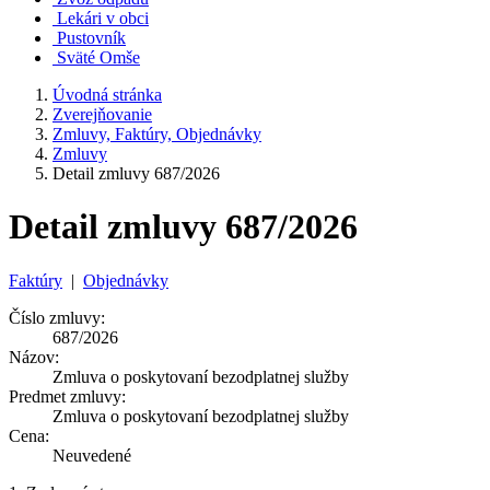
Lekári v obci
Pustovník
Sväté Omše
Úvodná stránka
Zverejňovanie
Zmluvy, Faktúry, Objednávky
Zmluvy
Detail zmluvy 687/2026
Detail zmluvy 687/2026
Faktúry
|
Objednávky
Číslo zmluvy:
687/2026
Názov:
Zmluva o poskytovaní bezodplatnej služby
Predmet zmluvy:
Zmluva o poskytovaní bezodplatnej služby
Cena:
Neuvedené