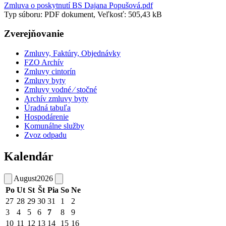
Zmluva o poskytnutí BS Dajana Popušová.pdf
Typ súboru: PDF dokument, Veľkosť: 505,43 kB
Zverejňovanie
Zmluvy, Faktúry, Objednávky
FZO Archív
Zmluvy cintorín
Zmluvy byty
Zmluvy vodné ⁄ stočné
Archív zmluvy byty
Úradná tabuľa
Hospodárenie
Komunálne služby
Zvoz odpadu
Kalendár
August
2026
Po
Ut
St
Št
Pia
So
Ne
27
28
29
30
31
1
2
3
4
5
6
7
8
9
10
11
12
13
14
15
16