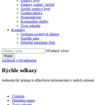
Zmluvy byty
Zmluvy vodné ⁄ stočné
Archív zmluvy byty
Úradná tabuľa
Hospodárenie
Komunálne služby
Zvoz odpadu
Kontakty
Ochrana osobných údajov
Napíšte nám
Dôležité telefónne čísla
Hľadaný výraz
Hľadať
rozšírené vyhľadávanie
Rýchle odkazy
Jednoduchý prístup k užitočným informáciám z našich stránok.
Cintorín
Digitálna mapa
Zvoz odpadu