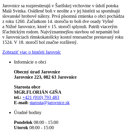
Jarovnice sa rozprestierajú v Šarišskej vrchovine v údolí potoka
Malá Svinka. Osídlené boli v neolite a v jej histórii sa spomínajú
slovanské hrobové nálezy. Prvá písomná zmienka o obci pochádza
z roku 1260. Začiatkom 14. storočia to boli dve osady Vyšné
a Nižné Jarovnice, ktoré v 15. storočí splynuli. Patrili viacerým
šľachtickým rodom. Najvýznamnejšou stavbou od nepamäti bol
v Jarovniciach rímskokatolícky kostol renesančne prestavaný roku
1524. V 18. storočí bol značne rozšírený.
Zobraziť viac o histórii Jarovníc
Informácie o obci
Obecný úrad Jarovnice
Jarovnice 223, 082 63 Jarovnice
Starosta obce
MGR.FLORIÁN GIŇA
tel.:
+421 (910) 793 483
E-mail:
starosta@jarovnice.sk
Úradné hodiny
Pondelok
08:00 - 15:00
Utorok
08:00 - 15:00