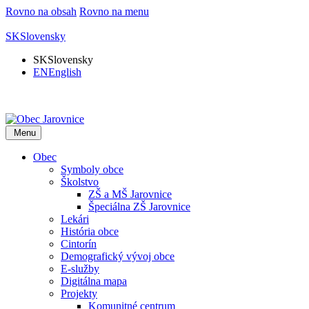
Rovno na obsah
Rovno na menu
SK
Slovensky
SK
Slovensky
EN
English
Menu
Obec
Symboly obce
Školstvo
ZŠ a MŠ Jarovnice
Špeciálna ZŠ Jarovnice
Lekári
História obce
Cintorín
Demografický vývoj obce
E-služby
Digitálna mapa
Projekty
Komunitné centrum