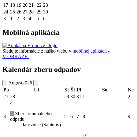
17
18
19
20
21
22
23
24
25
26
27
28
29
30
31
1
2
3
4
5
6
Mobilná aplikácia
Sledujte informácie z nášho webu v
mobilnej aplikácii -
V OBRAZE.
Kalendár zberu odpadov
August
2026
Po
Ut
St
Št
Pi
So
Ne
27
28
29
30
31
1
2
4
Zber komunálneho
3
5
6
7
8
9
odpadu
Jarovnice (Sabinov)
15