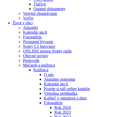
Tlačivá
Ostatné dokumenty
Verejné obstarávanie
Voľby
Život v obci
Aktuality
Kalendár akcií
Fotogaléria
Prestupné bývanie
Sestry CJ Jarovnice
ONLINE prenos Svätej omše
Obecné noviny
Pustovník
Maľareň a knižnica
Knižnica
O nás
Aktuálne podujatia
Kalendár akcií
Pozrite si náš online katalóg
Virtuálna prehliadka
Kaštieľ v minulosti a dnes
Fotogaléria
Rok 2024
Rok 2023
Rok 2022