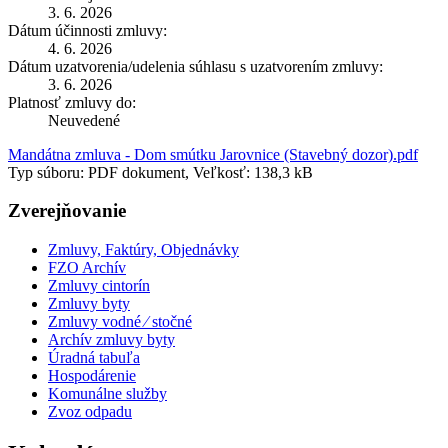
3. 6. 2026
Dátum účinnosti zmluvy:
4. 6. 2026
Dátum uzatvorenia/udelenia súhlasu s uzatvorením zmluvy:
3. 6. 2026
Platnosť zmluvy do:
Neuvedené
Mandátna zmluva - Dom smútku Jarovnice (Stavebný dozor).pdf
Typ súboru: PDF dokument, Veľkosť: 138,3 kB
Zverejňovanie
Zmluvy, Faktúry, Objednávky
FZO Archív
Zmluvy cintorín
Zmluvy byty
Zmluvy vodné ⁄ stočné
Archív zmluvy byty
Úradná tabuľa
Hospodárenie
Komunálne služby
Zvoz odpadu