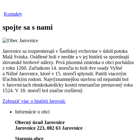
Kontakty
spojte sa s nami
Jarovnice sa rozprestierajú v Šarišskej vrchovine v údolí potoka
Malá Svinka. Osídlené boli v neolite a v jej histórii sa spomínajú
slovanské hrobové nálezy. Prvá písomná zmienka o obci pochádza
z roku 1260. Začiatkom 14. storočia to boli dve osady Vyšné
a Nižné Jarovnice, ktoré v 15. storočí splynuli. Patrili viacerým
šľachtickým rodom. Najvýznamnejšou stavbou od nepamäti bol
v Jarovniciach rímskokatolícky kostol renesančne prestavaný roku
1524. V 18. storočí bol značne rozšírený.
Zobraziť viac o histórii Jarovníc
Informácie o obci
Obecný úrad Jarovnice
Jarovnice 223, 082 63 Jarovnice
Starosta obce