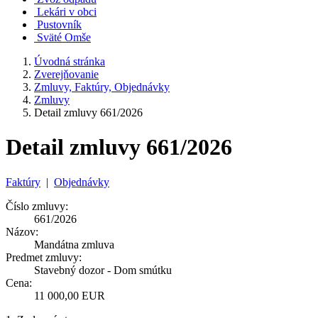
Lekári v obci
Pustovník
Sväté Omše
Úvodná stránka
Zverejňovanie
Zmluvy, Faktúry, Objednávky
Zmluvy
Detail zmluvy 661/2026
Detail zmluvy 661/2026
Faktúry
|
Objednávky
Číslo zmluvy:
661/2026
Názov:
Mandátna zmluva
Predmet zmluvy:
Stavebný dozor - Dom smútku
Cena:
11 000,00 EUR