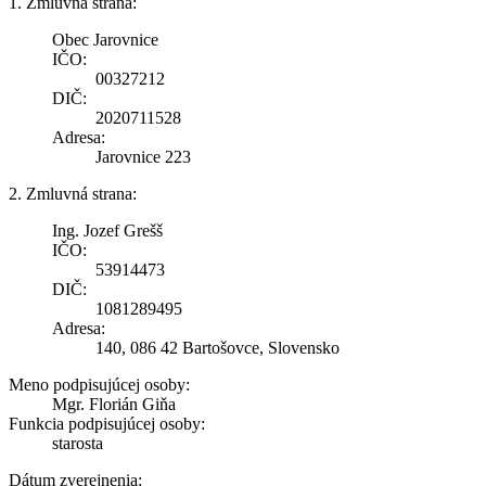
1. Zmluvná strana:
Obec Jarovnice
IČO:
00327212
DIČ:
2020711528
Adresa:
Jarovnice 223
2. Zmluvná strana:
Ing. Jozef Grešš
IČO:
53914473
DIČ:
1081289495
Adresa:
140, 086 42 Bartošovce, Slovensko
Meno podpisujúcej osoby:
Mgr. Florián Giňa
Funkcia podpisujúcej osoby:
starosta
Dátum zverejnenia: