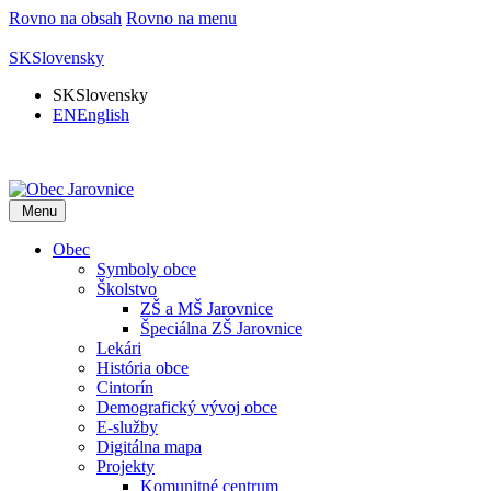
Rovno na obsah
Rovno na menu
SK
Slovensky
SK
Slovensky
EN
English
Menu
Obec
Symboly obce
Školstvo
ZŠ a MŠ Jarovnice
Špeciálna ZŠ Jarovnice
Lekári
História obce
Cintorín
Demografický vývoj obce
E-služby
Digitálna mapa
Projekty
Komunitné centrum