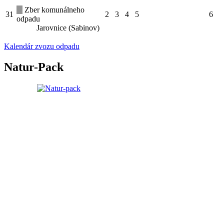
Zber komunálneho
31
2
3
4
5
6
odpadu
Jarovnice (Sabinov)
Kalendár zvozu odpadu
Natur-Pack