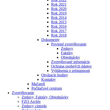
Rok 2021
Rok 2020
Rok 2019
Rok 2014
Rok 2015
Rok 2016
Rok 2017
Rok 2018
Dokumenty
Povinné zverejňovanie
Zmluvy
Faktúry
Objednávky
Zverejňované informácie
Ochrana osobných údajov
Vyhlásenia o prístupnosti
Otváracie hodiny
Kontakty
Maľareň
Počítačové centrum
Zverejňovanie
Zmluvy, Faktúry, Objednávky
FZO Archív
Zmluvy cintorín