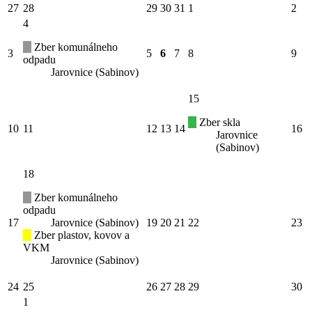
27
28
29
30
31
1
2
4
Zber komunálneho
3
5
6
7
8
9
odpadu
Jarovnice (Sabinov)
15
Zber skla
10
11
12
13
14
16
Jarovnice
(Sabinov)
18
Zber komunálneho
odpadu
17
Jarovnice (Sabinov)
19
20
21
22
23
Zber plastov, kovov a
VKM
Jarovnice (Sabinov)
24
25
26
27
28
29
30
1