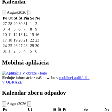
Kalendár
August
2026
Po
Ut
St
Št
Pia
So
Ne
27
28
29
30
31
1
2
3
4
5
6
7
8
9
10
11
12
13
14
15
16
17
18
19
20
21
22
23
24
25
26
27
28
29
30
31
1
2
3
4
5
6
Mobilná aplikácia
Sledujte informácie z nášho webu v
mobilnej aplikácii -
V OBRAZE.
Kalendár zberu odpadov
August
2026
Po
Ut
St
Št
Pi
So
Ne