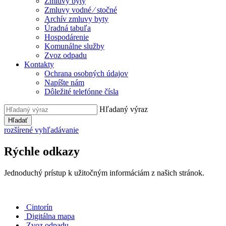
Zmluvy byty
Zmluvy vodné ⁄ stočné
Archív zmluvy byty
Úradná tabuľa
Hospodárenie
Komunálne služby
Zvoz odpadu
Kontakty
Ochrana osobných údajov
Napíšte nám
Dôležité telefónne čísla
Hľadaný výraz
Hľadať
rozšírené vyhľadávanie
Rýchle odkazy
Jednoduchý prístup k užitočným informáciám z našich stránok.
Cintorín
Digitálna mapa
Zvoz odpadu