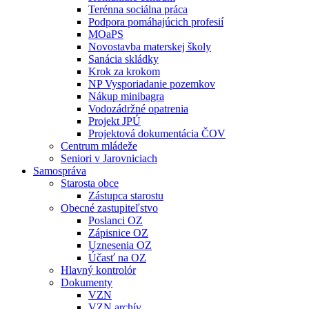
Terénna sociálna práca
Podpora pomáhajúcich profesií
MOaPS
Novostavba materskej školy
Sanácia skládky
Krok za krokom
NP Vysporiadanie pozemkov
Nákup minibagra
Vodozádržné opatrenia
Projekt JPÚ
Projektová dokumentácia ČOV
Centrum mládeže
Seniori v Jarovniciach
Samospráva
Starosta obce
Zástupca starostu
Obecné zastupiteľstvo
Poslanci OZ
Zápisnice OZ
Uznesenia OZ
Účasť na OZ
Hlavný kontrolór
Dokumenty
VZN
VZN archív