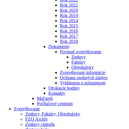
Rok 2021
Rok 2020
Rok 2019
Rok 2014
Rok 2015
Rok 2016
Rok 2017
Rok 2018
Dokumenty
Povinné zverejňovanie
Zmluvy
Faktúry
Objednávky
Zverejňované informácie
Ochrana osobných údajov
Vyhlásenia o prístupnosti
Otváracie hodiny
Kontakty
Maľareň
Počítačové centrum
Zverejňovanie
Zmluvy, Faktúry, Objednávky
FZO Archív
Zmluvy cintorín