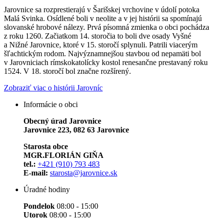
Jarovnice sa rozprestierajú v Šarišskej vrchovine v údolí potoka
Malá Svinka. Osídlené boli v neolite a v jej histórii sa spomínajú
slovanské hrobové nálezy. Prvá písomná zmienka o obci pochádza
z roku 1260. Začiatkom 14. storočia to boli dve osady Vyšné
a Nižné Jarovnice, ktoré v 15. storočí splynuli. Patrili viacerým
šľachtickým rodom. Najvýznamnejšou stavbou od nepamäti bol
v Jarovniciach rímskokatolícky kostol renesančne prestavaný roku
1524. V 18. storočí bol značne rozšírený.
Zobraziť viac o histórii Jarovníc
Informácie o obci
Obecný úrad Jarovnice
Jarovnice 223, 082 63 Jarovnice
Starosta obce
MGR.FLORIÁN GIŇA
tel.:
+421 (910) 793 483
E-mail:
starosta@jarovnice.sk
Úradné hodiny
Pondelok
08:00 - 15:00
Utorok
08:00 - 15:00