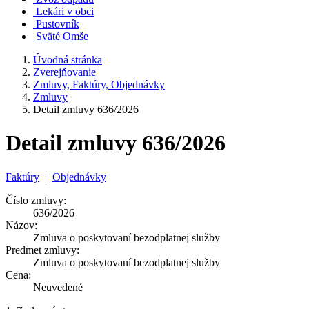
Lekári v obci
Pustovník
Sväté Omše
Úvodná stránka
Zverejňovanie
Zmluvy, Faktúry, Objednávky
Zmluvy
Detail zmluvy 636/2026
Detail zmluvy 636/2026
Faktúry
|
Objednávky
Číslo zmluvy:
636/2026
Názov:
Zmluva o poskytovaní bezodplatnej služby
Predmet zmluvy:
Zmluva o poskytovaní bezodplatnej služby
Cena:
Neuvedené