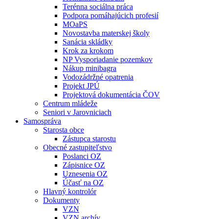
Terénna sociálna práca
Podpora pomáhajúcich profesií
MOaPS
Novostavba materskej školy
Sanácia skládky
Krok za krokom
NP Vysporiadanie pozemkov
Nákup minibagra
Vodozádržné opatrenia
Projekt JPÚ
Projektová dokumentácia ČOV
Centrum mládeže
Seniori v Jarovniciach
Samospráva
Starosta obce
Zástupca starostu
Obecné zastupiteľstvo
Poslanci OZ
Zápisnice OZ
Uznesenia OZ
Účasť na OZ
Hlavný kontrolór
Dokumenty
VZN
VZN archív