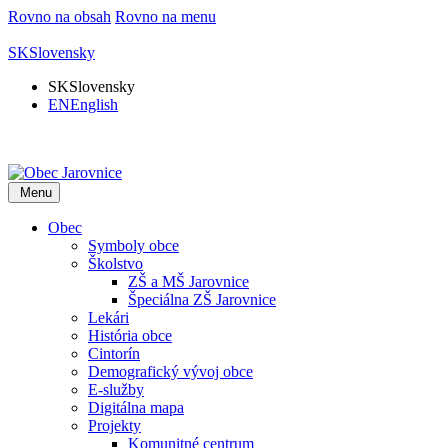
Rovno na obsah
Rovno na menu
SK
Slovensky
SK
Slovensky
EN
English
Menu
Obec
Symboly obce
Školstvo
ZŠ a MŠ Jarovnice
Špeciálna ZŠ Jarovnice
Lekári
História obce
Cintorín
Demografický vývoj obce
E-služby
Digitálna mapa
Projekty
Komunitné centrum