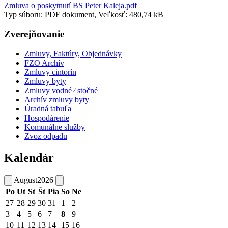
Zmluva o poskytnutí BS Peter Kaleja.pdf
Typ súboru: PDF dokument, Veľkosť: 480,74 kB
Zverejňovanie
Zmluvy, Faktúry, Objednávky
FZO Archív
Zmluvy cintorín
Zmluvy byty
Zmluvy vodné ⁄ stočné
Archív zmluvy byty
Úradná tabuľa
Hospodárenie
Komunálne služby
Zvoz odpadu
Kalendár
August
2026
Po
Ut
St
Št
Pia
So
Ne
27
28
29
30
31
1
2
3
4
5
6
7
8
9
10
11
12
13
14
15
16