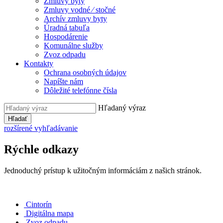
Zmluvy byty
Zmluvy vodné ⁄ stočné
Archív zmluvy byty
Úradná tabuľa
Hospodárenie
Komunálne služby
Zvoz odpadu
Kontakty
Ochrana osobných údajov
Napíšte nám
Dôležité telefónne čísla
Hľadaný výraz
Hľadať
rozšírené vyhľadávanie
Rýchle odkazy
Jednoduchý prístup k užitočným informáciám z našich stránok.
Cintorín
Digitálna mapa
Zvoz odpadu