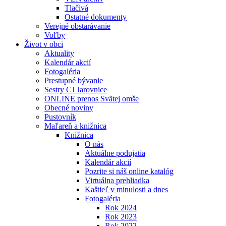
Tlačivá
Ostatné dokumenty
Verejné obstarávanie
Voľby
Život v obci
Aktuality
Kalendár akcií
Fotogaléria
Prestupné bývanie
Sestry CJ Jarovnice
ONLINE prenos Svätej omše
Obecné noviny
Pustovník
Maľareň a knižnica
Knižnica
O nás
Aktuálne podujatia
Kalendár akcií
Pozrite si náš online katalóg
Virtuálna prehliadka
Kaštieľ v minulosti a dnes
Fotogaléria
Rok 2024
Rok 2023
Rok 2022