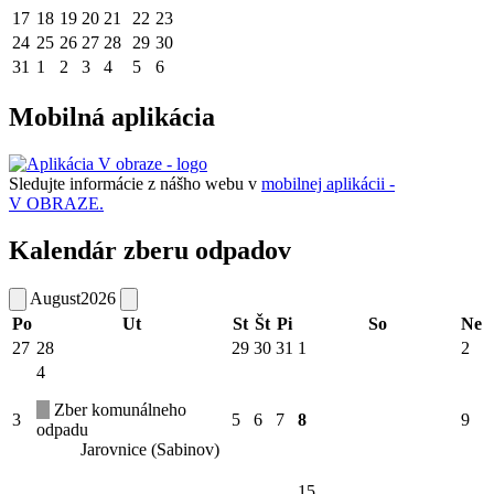
17
18
19
20
21
22
23
24
25
26
27
28
29
30
31
1
2
3
4
5
6
Mobilná aplikácia
Sledujte informácie z nášho webu v
mobilnej aplikácii -
V OBRAZE.
Kalendár zberu odpadov
August
2026
Po
Ut
St
Št
Pi
So
Ne
27
28
29
30
31
1
2
4
Zber komunálneho
3
5
6
7
8
9
odpadu
Jarovnice (Sabinov)
15