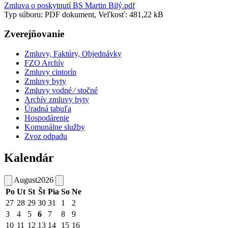
Zmluva o poskytnutí BS Martin Bilý.pdf
Typ súboru: PDF dokument, Veľkosť: 481,22 kB
Zverejňovanie
Zmluvy, Faktúry, Objednávky
FZO Archív
Zmluvy cintorín
Zmluvy byty
Zmluvy vodné ⁄ stočné
Archív zmluvy byty
Úradná tabuľa
Hospodárenie
Komunálne služby
Zvoz odpadu
Kalendár
August
2026
Po
Ut
St
Št
Pia
So
Ne
27
28
29
30
31
1
2
3
4
5
6
7
8
9
10
11
12
13
14
15
16