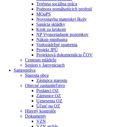
Terénna sociálna práca
Podpora pomáhajúcich profesií
MOaPS
Novostavba materskej školy
Sanácia skládky
Krok za krokom
NP Vysporiadanie pozemkov
Nákup minibagra
Vodozádržné opatrenia
Projekt JPÚ
Projektová dokumentácia ČOV
Centrum mládeže
Seniori v Jarovniciach
Samospráva
Starosta obce
Zástupca starostu
Obecné zastupiteľstvo
Poslanci OZ
Zápisnice OZ
Uznesenia OZ
Účasť na OZ
Hlavný kontrolór
Dokumenty
VZN
VZN archív