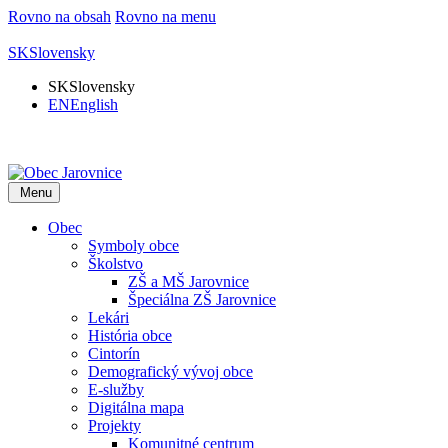
Rovno na obsah
Rovno na menu
SK
Slovensky
SK
Slovensky
EN
English
Menu
Obec
Symboly obce
Školstvo
ZŠ a MŠ Jarovnice
Špeciálna ZŠ Jarovnice
Lekári
História obce
Cintorín
Demografický vývoj obce
E-služby
Digitálna mapa
Projekty
Komunitné centrum