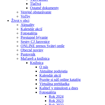
Tlačivá
Ostatné dokumenty
Verejné obstarávanie
Voľby
Život v obci
Aktuality
Kalendár akcií
Fotogaléria
Prestupné bývanie
Sestry CJ Jarovnice
ONLINE prenos Svätej omše
Obecné noviny
Pustovník
Maľareň a knižnica
Knižnica
O nás
Aktuálne podujatia
Kalendár akcií
Pozrite si náš online katalóg
Virtuálna prehliadka
Kaštieľ v minulosti a dnes
Fotogaléria
Rok 2024
Rok 2023
Rok 2022