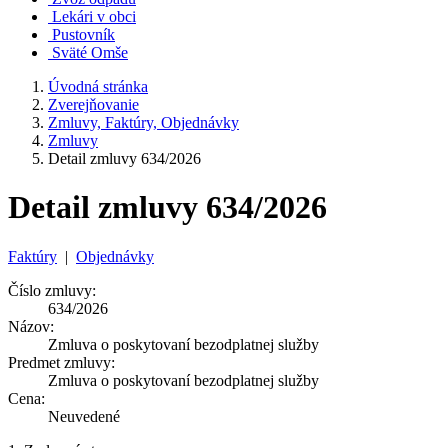
Lekári v obci
Pustovník
Sväté Omše
Úvodná stránka
Zverejňovanie
Zmluvy, Faktúry, Objednávky
Zmluvy
Detail zmluvy 634/2026
Detail zmluvy 634/2026
Faktúry
|
Objednávky
Číslo zmluvy:
634/2026
Názov:
Zmluva o poskytovaní bezodplatnej služby
Predmet zmluvy:
Zmluva o poskytovaní bezodplatnej služby
Cena:
Neuvedené