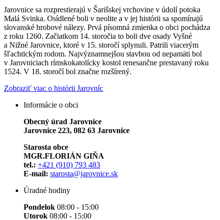
Jarovnice sa rozprestierajú v Šarišskej vrchovine v údolí potoka
Malá Svinka. Osídlené boli v neolite a v jej histórii sa spomínajú
slovanské hrobové nálezy. Prvá písomná zmienka o obci pochádza
z roku 1260. Začiatkom 14. storočia to boli dve osady Vyšné
a Nižné Jarovnice, ktoré v 15. storočí splynuli. Patrili viacerým
šľachtickým rodom. Najvýznamnejšou stavbou od nepamäti bol
v Jarovniciach rímskokatolícky kostol renesančne prestavaný roku
1524. V 18. storočí bol značne rozšírený.
Zobraziť viac o histórii Jarovníc
Informácie o obci
Obecný úrad Jarovnice
Jarovnice 223, 082 63 Jarovnice
Starosta obce
MGR.FLORIÁN GIŇA
tel.:
+421 (910) 793 483
E-mail:
starosta@jarovnice.sk
Úradné hodiny
Pondelok
08:00 - 15:00
Utorok
08:00 - 15:00