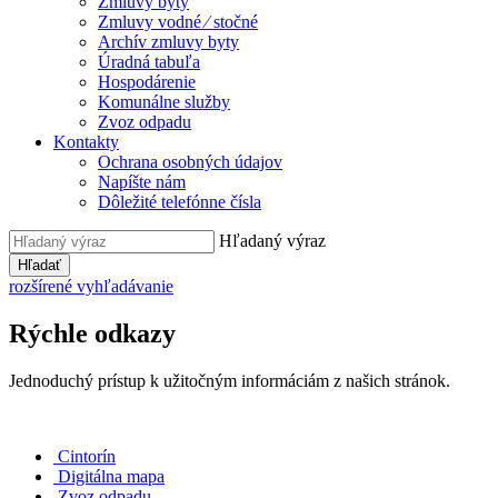
Zmluvy byty
Zmluvy vodné ⁄ stočné
Archív zmluvy byty
Úradná tabuľa
Hospodárenie
Komunálne služby
Zvoz odpadu
Kontakty
Ochrana osobných údajov
Napíšte nám
Dôležité telefónne čísla
Hľadaný výraz
Hľadať
rozšírené vyhľadávanie
Rýchle odkazy
Jednoduchý prístup k užitočným informáciám z našich stránok.
Cintorín
Digitálna mapa
Zvoz odpadu