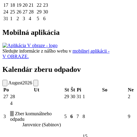
17
18
19
20
21
22
23
24
25
26
27
28
29
30
31
1
2
3
4
5
6
Mobilná aplikácia
Sledujte informácie z nášho webu v
mobilnej aplikácii -
V OBRAZE.
Kalendár zberu odpadov
August
2026
Po
Ut
St
Št
Pi
So
Ne
27
28
29
30
31
1
2
4
Zber komunálneho
3
5
6
7
8
9
odpadu
Jarovnice (Sabinov)
15