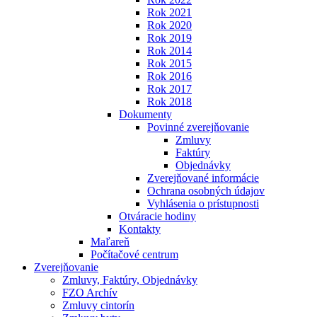
Rok 2021
Rok 2020
Rok 2019
Rok 2014
Rok 2015
Rok 2016
Rok 2017
Rok 2018
Dokumenty
Povinné zverejňovanie
Zmluvy
Faktúry
Objednávky
Zverejňované informácie
Ochrana osobných údajov
Vyhlásenia o prístupnosti
Otváracie hodiny
Kontakty
Maľareň
Počítačové centrum
Zverejňovanie
Zmluvy, Faktúry, Objednávky
FZO Archív
Zmluvy cintorín