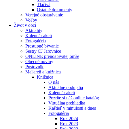
Tlačivá
Ostatné dokumenty
Verejné obstarávanie
Voľby
Život v obci
Aktuality
Kalendár akcií
Fotogaléria
Prestupné bývanie
Sestry CJ Jarovnice
ONLINE prenos Svätej omše
Obecné noviny
Pustovník
Maľareň a knižnica
Knižnica
O nás
Aktuálne podujatia
Kalendár akcií
Pozrite si náš online katalóg
Virtuálna prehliadka
Kaštieľ v minulosti a dnes
Fotogaléria
Rok 2024
Rok 2023
Rok 2022