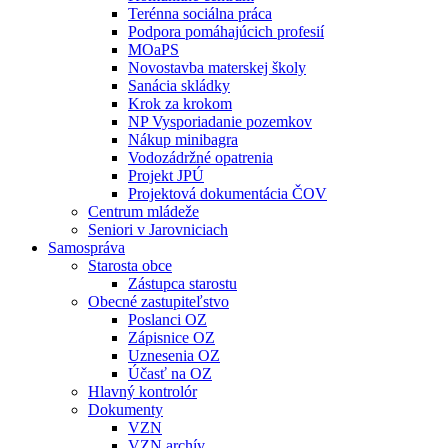
Terénna sociálna práca
Podpora pomáhajúcich profesií
MOaPS
Novostavba materskej školy
Sanácia skládky
Krok za krokom
NP Vysporiadanie pozemkov
Nákup minibagra
Vodozádržné opatrenia
Projekt JPÚ
Projektová dokumentácia ČOV
Centrum mládeže
Seniori v Jarovniciach
Samospráva
Starosta obce
Zástupca starostu
Obecné zastupiteľstvo
Poslanci OZ
Zápisnice OZ
Uznesenia OZ
Účasť na OZ
Hlavný kontrolór
Dokumenty
VZN
VZN archív