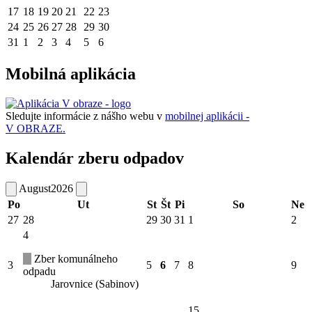
17
18
19
20
21
22
23
24
25
26
27
28
29
30
31
1
2
3
4
5
6
Mobilná aplikácia
Sledujte informácie z nášho webu v
mobilnej aplikácii -
V OBRAZE.
Kalendár zberu odpadov
August
2026
Po
Ut
St
Št
Pi
So
Ne
27
28
29
30
31
1
2
4
Zber komunálneho
3
5
6
7
8
9
odpadu
Jarovnice (Sabinov)
15