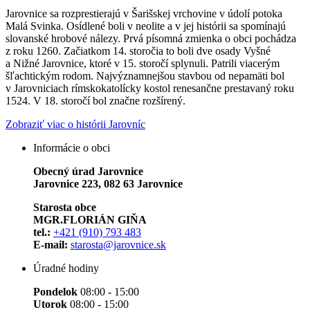
Jarovnice sa rozprestierajú v Šarišskej vrchovine v údolí potoka
Malá Svinka. Osídlené boli v neolite a v jej histórii sa spomínajú
slovanské hrobové nálezy. Prvá písomná zmienka o obci pochádza
z roku 1260. Začiatkom 14. storočia to boli dve osady Vyšné
a Nižné Jarovnice, ktoré v 15. storočí splynuli. Patrili viacerým
šľachtickým rodom. Najvýznamnejšou stavbou od nepamäti bol
v Jarovniciach rímskokatolícky kostol renesančne prestavaný roku
1524. V 18. storočí bol značne rozšírený.
Zobraziť viac o histórii Jarovníc
Informácie o obci
Obecný úrad Jarovnice
Jarovnice 223, 082 63 Jarovnice
Starosta obce
MGR.FLORIÁN GIŇA
tel.:
+421 (910) 793 483
E-mail:
starosta@jarovnice.sk
Úradné hodiny
Pondelok
08:00 - 15:00
Utorok
08:00 - 15:00