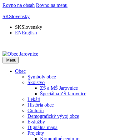
Rovno na obsah
Rovno na menu
SK
Slovensky
SK
Slovensky
EN
English
Menu
Obec
Symboly obce
Školstvo
ZŠ a MŠ Jarovnice
Špeciálna ZŠ Jarovnice
Lekári
História obce
Cintorín
Demografický vývoj obce
E-služby
Digitálna mapa
Projekty
Komunitné centrum