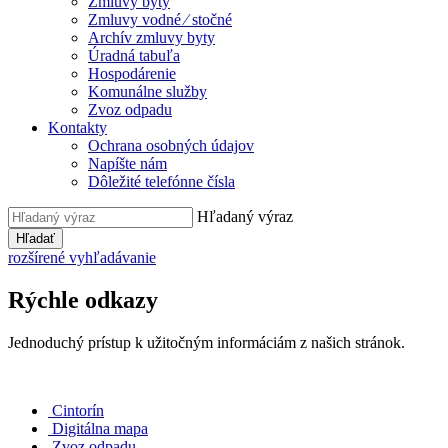
Zmluvy byty
Zmluvy vodné ⁄ stočné
Archív zmluvy byty
Úradná tabuľa
Hospodárenie
Komunálne služby
Zvoz odpadu
Kontakty
Ochrana osobných údajov
Napíšte nám
Dôležité telefónne čísla
Hľadaný výraz
Hľadať
rozšírené vyhľadávanie
Rýchle odkazy
Jednoduchý prístup k užitočným informáciám z našich stránok.
Cintorín
Digitálna mapa
Zvoz odpadu