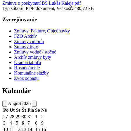
Zmluva o poskytnutí BS Lukáš Kaleja.pdf
Typ súboru: PDF dokument, Veľkosť: 480,72 kB
Zverejňovanie
Zmluvy, Faktúry, Objednávky
FZO Archív
Zmluvy cintorín
Zmluvy byty
Zmluvy vodné ⁄ stočné
Archív zmluvy byty
Úradná tabuľa
Hospodárenie
Komunálne služby
Zvoz odpadu
Kalendár
August
2026
Po
Ut
St
Št
Pia
So
Ne
27
28
29
30
31
1
2
3
4
5
6
7
8
9
10
11
12
13
14
15
16