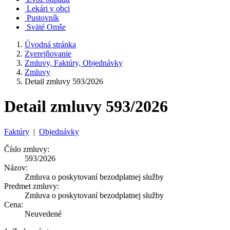
Lekári v obci
Pustovník
Sväté Omše
Úvodná stránka
Zverejňovanie
Zmluvy, Faktúry, Objednávky
Zmluvy
Detail zmluvy 593/2026
Detail zmluvy 593/2026
Faktúry
|
Objednávky
Číslo zmluvy:
593/2026
Názov:
Zmluva o poskytovaní bezodplatnej služby
Predmet zmluvy:
Zmluva o poskytovaní bezodplatnej služby
Cena:
Neuvedené