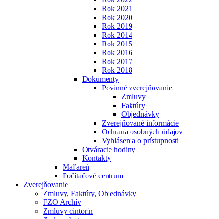
Rok 2021
Rok 2020
Rok 2019
Rok 2014
Rok 2015
Rok 2016
Rok 2017
Rok 2018
Dokumenty
Povinné zverejňovanie
Zmluvy
Faktúry
Objednávky
Zverejňované informácie
Ochrana osobných údajov
Vyhlásenia o prístupnosti
Otváracie hodiny
Kontakty
Maľareň
Počítačové centrum
Zverejňovanie
Zmluvy, Faktúry, Objednávky
FZO Archív
Zmluvy cintorín