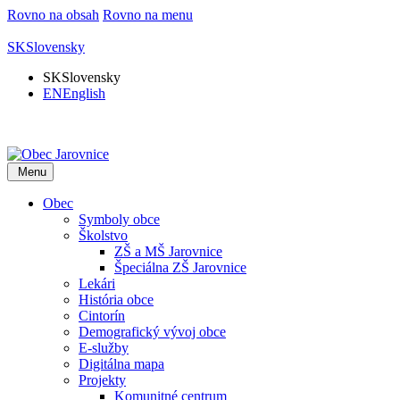
Rovno na obsah
Rovno na menu
SK
Slovensky
SK
Slovensky
EN
English
Menu
Obec
Symboly obce
Školstvo
ZŠ a MŠ Jarovnice
Špeciálna ZŠ Jarovnice
Lekári
História obce
Cintorín
Demografický vývoj obce
E-služby
Digitálna mapa
Projekty
Komunitné centrum