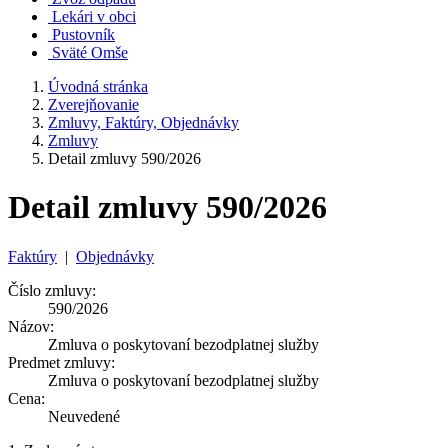
Lekári v obci
Pustovník
Sväté Omše
Úvodná stránka
Zverejňovanie
Zmluvy, Faktúry, Objednávky
Zmluvy
Detail zmluvy 590/2026
Detail zmluvy 590/2026
Faktúry
|
Objednávky
Číslo zmluvy:
590/2026
Názov:
Zmluva o poskytovaní bezodplatnej služby
Predmet zmluvy:
Zmluva o poskytovaní bezodplatnej služby
Cena:
Neuvedené