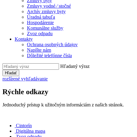
Zmluvy byty
Zmluvy vodné ⁄ stočné
Archív zmluvy byty
Úradná tabuľa
Hospodárenie
Komunálne služby
Zvoz odpadu
Kontakty
Ochrana osobných údajov
Napíšte nám
Dôležité telefónne čísla
Hľadaný výraz
Hľadať
rozšírené vyhľadávanie
Rýchle odkazy
Jednoduchý prístup k užitočným informáciám z našich stránok.
Cintorín
Digitálna mapa
Zvoz odpadu