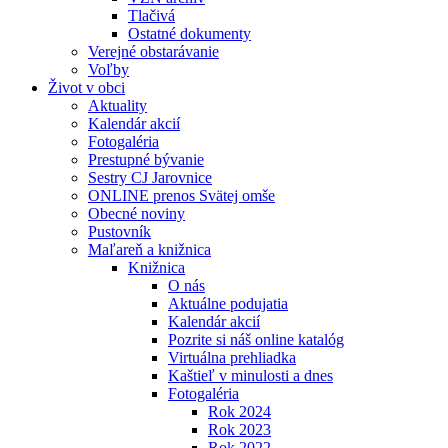
Tlačivá
Ostatné dokumenty
Verejné obstarávanie
Voľby
Život v obci
Aktuality
Kalendár akcií
Fotogaléria
Prestupné bývanie
Sestry CJ Jarovnice
ONLINE prenos Svätej omše
Obecné noviny
Pustovník
Maľareň a knižnica
Knižnica
O nás
Aktuálne podujatia
Kalendár akcií
Pozrite si náš online katalóg
Virtuálna prehliadka
Kaštieľ v minulosti a dnes
Fotogaléria
Rok 2024
Rok 2023
Rok 2022