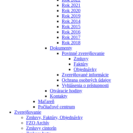
Rok 2021
Rok 2020
Rok 2019
Rok 2014
Rok 2015
Rok 2016
Rok 2017
Rok 2018
Dokumenty
Povinné zverejňovanie
Zmluvy
Faktúry
Objednávky
Zverejňované informácie
Ochrana osobných údajov
Vyhlásenia o prístupnosti
Otváracie hodiny
Kontakty
Maľareň
Počítačové centrum
Zverejňovanie
Zmluvy, Faktúry, Objednávky
FZO Archív
Zmluvy cintorín