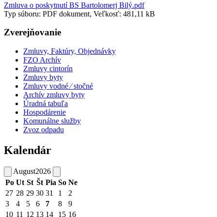
Zmluva o poskytnutí BS Bartolomerj Bilý.pdf
Typ súboru: PDF dokument, Veľkosť: 481,11 kB
Zverejňovanie
Zmluvy, Faktúry, Objednávky
FZO Archív
Zmluvy cintorín
Zmluvy byty
Zmluvy vodné ⁄ stočné
Archív zmluvy byty
Úradná tabuľa
Hospodárenie
Komunálne služby
Zvoz odpadu
Kalendár
August
2026
Po
Ut
St
Št
Pia
So
Ne
27
28
29
30
31
1
2
3
4
5
6
7
8
9
10
11
12
13
14
15
16