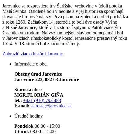
Jarovnice sa rozprestierajú v Šarišskej vrchovine v údolí potoka
Malá Svinka. Osídlené boli v neolite a v jej histórii sa spomínajú
slovanské hrobové nálezy. Prvá písomná zmienka o obci pochádza
z roku 1260. Začiatkom 14. storočia to boli dve osady Vyšné
a Nižné Jarovnice, ktoré v 15. storočí splynuli. Patrili viacerým
šľachtickým rodom. Najvýznamnejšou stavbou od nepamäti bol
v Jarovniciach rímskokatolícky kostol renesančne prestavaný roku
1524. V 18. storočí bol značne rozšírený.
Zobraziť viac o histórii Jarovníc
Informácie o obci
Obecný úrad Jarovnice
Jarovnice 223, 082 63 Jarovnice
Starosta obce
MGR.FLORIÁN GIŇA
tel.:
+421 (910) 793 483
E-mail:
starosta@jarovnice.sk
Úradné hodiny
Pondelok
08:00 - 15:00
Utorok
08:00 - 15:00