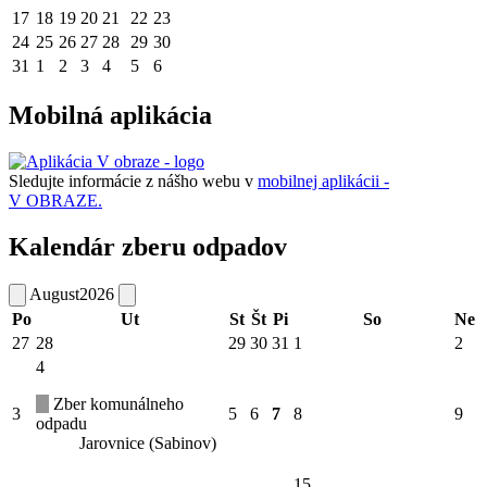
17
18
19
20
21
22
23
24
25
26
27
28
29
30
31
1
2
3
4
5
6
Mobilná aplikácia
Sledujte informácie z nášho webu v
mobilnej aplikácii -
V OBRAZE.
Kalendár zberu odpadov
August
2026
Po
Ut
St
Št
Pi
So
Ne
27
28
29
30
31
1
2
4
Zber komunálneho
3
5
6
7
8
9
odpadu
Jarovnice (Sabinov)
15