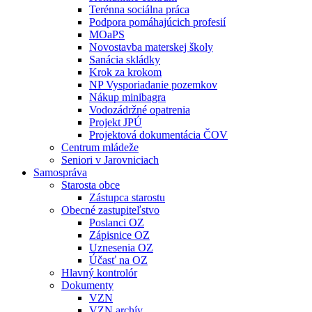
Terénna sociálna práca
Podpora pomáhajúcich profesií
MOaPS
Novostavba materskej školy
Sanácia skládky
Krok za krokom
NP Vysporiadanie pozemkov
Nákup minibagra
Vodozádržné opatrenia
Projekt JPÚ
Projektová dokumentácia ČOV
Centrum mládeže
Seniori v Jarovniciach
Samospráva
Starosta obce
Zástupca starostu
Obecné zastupiteľstvo
Poslanci OZ
Zápisnice OZ
Uznesenia OZ
Účasť na OZ
Hlavný kontrolór
Dokumenty
VZN
VZN archív