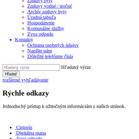
Zmluvy byty
Zmluvy vodné ⁄ stočné
Archív zmluvy byty
Úradná tabuľa
Hospodárenie
Komunálne služby
Zvoz odpadu
Kontakty
Ochrana osobných údajov
Napíšte nám
Dôležité telefónne čísla
Hľadaný výraz
Hľadať
rozšírené vyhľadávanie
Rýchle odkazy
Jednoduchý prístup k užitočným informáciám z našich stránok.
Cintorín
Digitálna mapa
Zvoz odpadu