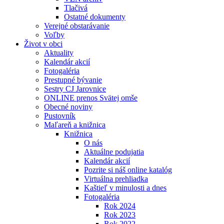
Tlačivá
Ostatné dokumenty
Verejné obstarávanie
Voľby
Život v obci
Aktuality
Kalendár akcií
Fotogaléria
Prestupné bývanie
Sestry CJ Jarovnice
ONLINE prenos Svätej omše
Obecné noviny
Pustovník
Maľareň a knižnica
Knižnica
O nás
Aktuálne podujatia
Kalendár akcií
Pozrite si náš online katalóg
Virtuálna prehliadka
Kaštieľ v minulosti a dnes
Fotogaléria
Rok 2024
Rok 2023
Rok 2022