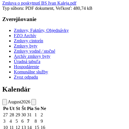
Zmluva o poskytnutí BS Ivan Kaleja.pdf
Typ súboru: PDF dokument, Veľkosť: 480,74 kB
Zverejňovanie
Zmluvy, Faktúry, Objednávky
FZO Archív
Zmluvy cintorín
Zmluvy byty
Zmluvy vodné ⁄ stočné
Archív zmluvy byty
Úradná tabuľa
Hospodárenie
Komunálne služby
Zvoz odpadu
Kalendár
August
2026
Po
Ut
St
Št
Pia
So
Ne
27
28
29
30
31
1
2
3
4
5
6
7
8
9
10
11
12
13
14
15
16