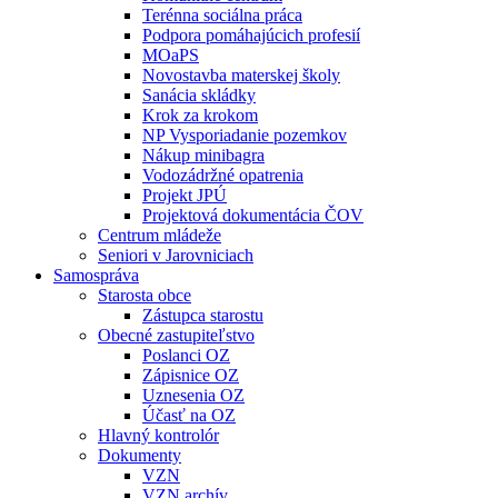
Terénna sociálna práca
Podpora pomáhajúcich profesií
MOaPS
Novostavba materskej školy
Sanácia skládky
Krok za krokom
NP Vysporiadanie pozemkov
Nákup minibagra
Vodozádržné opatrenia
Projekt JPÚ
Projektová dokumentácia ČOV
Centrum mládeže
Seniori v Jarovniciach
Samospráva
Starosta obce
Zástupca starostu
Obecné zastupiteľstvo
Poslanci OZ
Zápisnice OZ
Uznesenia OZ
Účasť na OZ
Hlavný kontrolór
Dokumenty
VZN
VZN archív