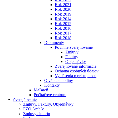
Rok 2021
Rok 2020
Rok 2019
Rok 2014
Rok 2015
Rok 2016
Rok 2017
Rok 2018
Dokumenty
Povinné zverejňovanie
Zmluvy
Faktúry
Objednávky
Zverejňované informácie
Ochrana osobných údajov
Vyhlásenia o prístupnosti
Otváracie hodiny
Kontakty
Maľareň
Počítačové centrum
Zverejňovanie
Zmluvy, Faktúry, Objednávky
FZO Archív
Zmluvy cintorín