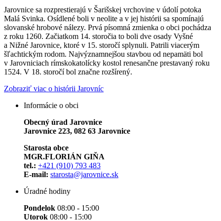
Jarovnice sa rozprestierajú v Šarišskej vrchovine v údolí potoka
Malá Svinka. Osídlené boli v neolite a v jej histórii sa spomínajú
slovanské hrobové nálezy. Prvá písomná zmienka o obci pochádza
z roku 1260. Začiatkom 14. storočia to boli dve osady Vyšné
a Nižné Jarovnice, ktoré v 15. storočí splynuli. Patrili viacerým
šľachtickým rodom. Najvýznamnejšou stavbou od nepamäti bol
v Jarovniciach rímskokatolícky kostol renesančne prestavaný roku
1524. V 18. storočí bol značne rozšírený.
Zobraziť viac o histórii Jarovníc
Informácie o obci
Obecný úrad Jarovnice
Jarovnice 223, 082 63 Jarovnice
Starosta obce
MGR.FLORIÁN GIŇA
tel.:
+421 (910) 793 483
E-mail:
starosta@jarovnice.sk
Úradné hodiny
Pondelok
08:00 - 15:00
Utorok
08:00 - 15:00