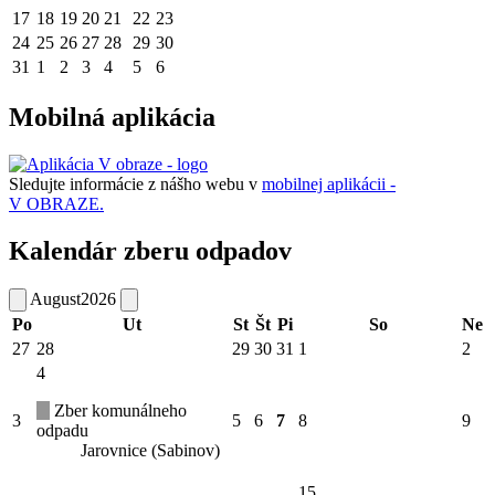
17
18
19
20
21
22
23
24
25
26
27
28
29
30
31
1
2
3
4
5
6
Mobilná aplikácia
Sledujte informácie z nášho webu v
mobilnej aplikácii -
V OBRAZE.
Kalendár zberu odpadov
August
2026
Po
Ut
St
Št
Pi
So
Ne
27
28
29
30
31
1
2
4
Zber komunálneho
3
5
6
7
8
9
odpadu
Jarovnice (Sabinov)
15