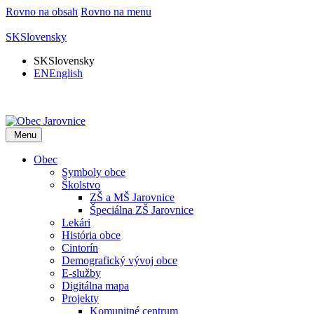
Rovno na obsah
Rovno na menu
SK
Slovensky
SK
Slovensky
EN
English
Menu
Obec
Symboly obce
Školstvo
ZŠ a MŠ Jarovnice
Špeciálna ZŠ Jarovnice
Lekári
História obce
Cintorín
Demografický vývoj obce
E-služby
Digitálna mapa
Projekty
Komunitné centrum