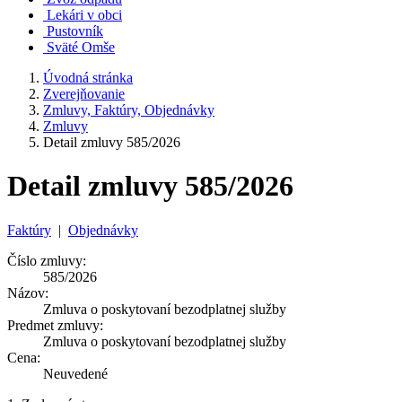
Lekári v obci
Pustovník
Sväté Omše
Úvodná stránka
Zverejňovanie
Zmluvy, Faktúry, Objednávky
Zmluvy
Detail zmluvy 585/2026
Detail zmluvy 585/2026
Faktúry
|
Objednávky
Číslo zmluvy:
585/2026
Názov:
Zmluva o poskytovaní bezodplatnej služby
Predmet zmluvy:
Zmluva o poskytovaní bezodplatnej služby
Cena:
Neuvedené