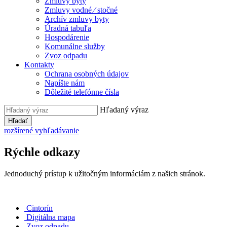
Zmluvy byty
Zmluvy vodné ⁄ stočné
Archív zmluvy byty
Úradná tabuľa
Hospodárenie
Komunálne služby
Zvoz odpadu
Kontakty
Ochrana osobných údajov
Napíšte nám
Dôležité telefónne čísla
Hľadaný výraz
Hľadať
rozšírené vyhľadávanie
Rýchle odkazy
Jednoduchý prístup k užitočným informáciám z našich stránok.
Cintorín
Digitálna mapa
Zvoz odpadu