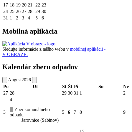
17
18
19
20
21
22
23
24
25
26
27
28
29
30
31
1
2
3
4
5
6
Mobilná aplikácia
Sledujte informácie z nášho webu v
mobilnej aplikácii -
V OBRAZE.
Kalendár zberu odpadov
August
2026
Po
Ut
St
Št
Pi
So
Ne
27
28
29
30
31
1
2
4
Zber komunálneho
3
5
6
7
8
9
odpadu
Jarovnice (Sabinov)
15