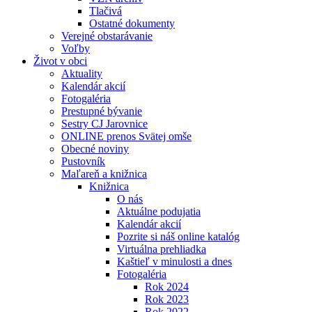
Tlačivá
Ostatné dokumenty
Verejné obstarávanie
Voľby
Život v obci
Aktuality
Kalendár akcií
Fotogaléria
Prestupné bývanie
Sestry CJ Jarovnice
ONLINE prenos Svätej omše
Obecné noviny
Pustovník
Maľareň a knižnica
Knižnica
O nás
Aktuálne podujatia
Kalendár akcií
Pozrite si náš online katalóg
Virtuálna prehliadka
Kaštieľ v minulosti a dnes
Fotogaléria
Rok 2024
Rok 2023
Rok 2022