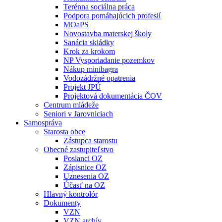
Terénna sociálna práca
Podpora pomáhajúcich profesií
MOaPS
Novostavba materskej školy
Sanácia skládky
Krok za krokom
NP Vysporiadanie pozemkov
Nákup minibagra
Vodozádržné opatrenia
Projekt JPÚ
Projektová dokumentácia ČOV
Centrum mládeže
Seniori v Jarovniciach
Samospráva
Starosta obce
Zástupca starostu
Obecné zastupiteľstvo
Poslanci OZ
Zápisnice OZ
Uznesenia OZ
Účasť na OZ
Hlavný kontrolór
Dokumenty
VZN
VZN archív