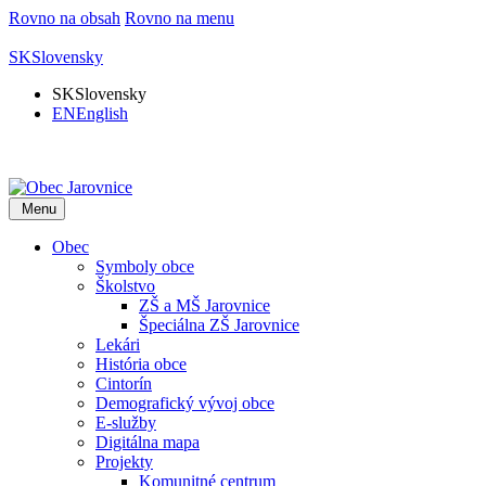
Rovno na obsah
Rovno na menu
SK
Slovensky
SK
Slovensky
EN
English
Menu
Obec
Symboly obce
Školstvo
ZŠ a MŠ Jarovnice
Špeciálna ZŠ Jarovnice
Lekári
História obce
Cintorín
Demografický vývoj obce
E-služby
Digitálna mapa
Projekty
Komunitné centrum