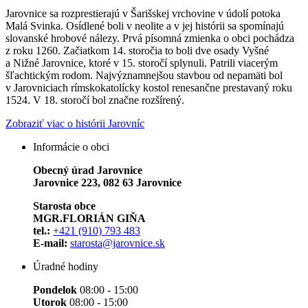
Jarovnice sa rozprestierajú v Šarišskej vrchovine v údolí potoka
Malá Svinka. Osídlené boli v neolite a v jej histórii sa spomínajú
slovanské hrobové nálezy. Prvá písomná zmienka o obci pochádza
z roku 1260. Začiatkom 14. storočia to boli dve osady Vyšné
a Nižné Jarovnice, ktoré v 15. storočí splynuli. Patrili viacerým
šľachtickým rodom. Najvýznamnejšou stavbou od nepamäti bol
v Jarovniciach rímskokatolícky kostol renesančne prestavaný roku
1524. V 18. storočí bol značne rozšírený.
Zobraziť viac o histórii Jarovníc
Informácie o obci
Obecný úrad Jarovnice
Jarovnice 223, 082 63 Jarovnice
Starosta obce
MGR.FLORIÁN GIŇA
tel.:
+421 (910) 793 483
E-mail:
starosta@jarovnice.sk
Úradné hodiny
Pondelok
08:00 - 15:00
Utorok
08:00 - 15:00