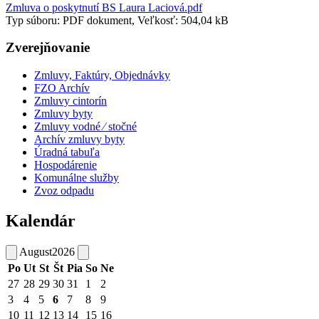
Zmluva o poskytnutí BS Laura Laciová.pdf
Typ súboru: PDF dokument, Veľkosť: 504,04 kB
Zverejňovanie
Zmluvy, Faktúry, Objednávky
FZO Archív
Zmluvy cintorín
Zmluvy byty
Zmluvy vodné ⁄ stočné
Archív zmluvy byty
Úradná tabuľa
Hospodárenie
Komunálne služby
Zvoz odpadu
Kalendár
August
2026
Po
Ut
St
Št
Pia
So
Ne
27
28
29
30
31
1
2
3
4
5
6
7
8
9
10
11
12
13
14
15
16