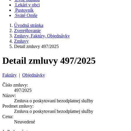
Lekári v obci
Pustovník
Sväté Omše
Úvodná stránka
Zverejňovanie
Zmluvy, Faktúry, Objednávky
Zmluvy
Detail zmluvy 497/2025
Detail zmluvy 497/2025
Faktúry
|
Objednávky
Číslo zmluvy:
497/2025
Názov:
Zmluva o poskytovaní bezodplatnej služby
Predmet zmluvy:
Zmluva o poskytovaní bezodplatnej služby
Cena:
Neuvedené