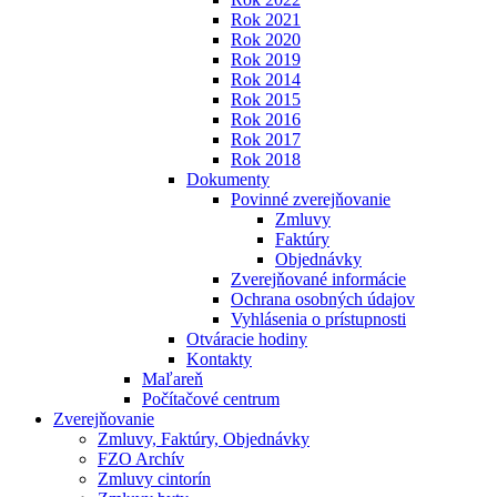
Rok 2021
Rok 2020
Rok 2019
Rok 2014
Rok 2015
Rok 2016
Rok 2017
Rok 2018
Dokumenty
Povinné zverejňovanie
Zmluvy
Faktúry
Objednávky
Zverejňované informácie
Ochrana osobných údajov
Vyhlásenia o prístupnosti
Otváracie hodiny
Kontakty
Maľareň
Počítačové centrum
Zverejňovanie
Zmluvy, Faktúry, Objednávky
FZO Archív
Zmluvy cintorín