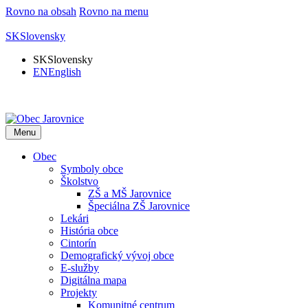
Rovno na obsah
Rovno na menu
SK
Slovensky
SK
Slovensky
EN
English
Menu
Obec
Symboly obce
Školstvo
ZŠ a MŠ Jarovnice
Špeciálna ZŠ Jarovnice
Lekári
História obce
Cintorín
Demografický vývoj obce
E-služby
Digitálna mapa
Projekty
Komunitné centrum