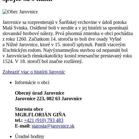
Jarovnice sa rozprestierajú v Šarišskej vrchovine v údolí potoka
Malá Svinka. Osídlené boli v neolite a v jej histórii sa spomínajú
slovanské hrobové nálezy. Prvá písomná zmienka o obci pochádza
z roku 1260. Začiatkom 14. storočia to boli dve osady Vyšné
a Nižné Jarovnice, ktoré v 15. storočí splynuli. Patrili viacerým
šľachtickým rodom. Najvýznamnejšou stavbou od nepamäti bol
v Jarovniciach rímskokatolícky kostol renesančne prestavaný roku
1524. V 18. storočí bol značne rozšírený.
Zobraziť viac o histórii Jarovníc
Informácie o obci
Obecný úrad Jarovnice
Jarovnice 223, 082 63 Jarovnice
Starosta obce
MGR.FLORIÁN GIŇA
tel.:
+421 (910) 793 483
E-mail:
starosta@jarovnice.sk
Úradné hodiny