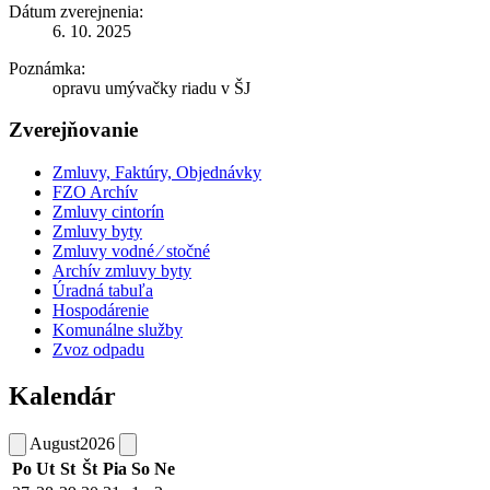
Dátum zverejnenia:
6. 10. 2025
Poznámka:
opravu umývačky riadu v ŠJ
Zverejňovanie
Zmluvy, Faktúry, Objednávky
FZO Archív
Zmluvy cintorín
Zmluvy byty
Zmluvy vodné ⁄ stočné
Archív zmluvy byty
Úradná tabuľa
Hospodárenie
Komunálne služby
Zvoz odpadu
Kalendár
August
2026
Po
Ut
St
Št
Pia
So
Ne