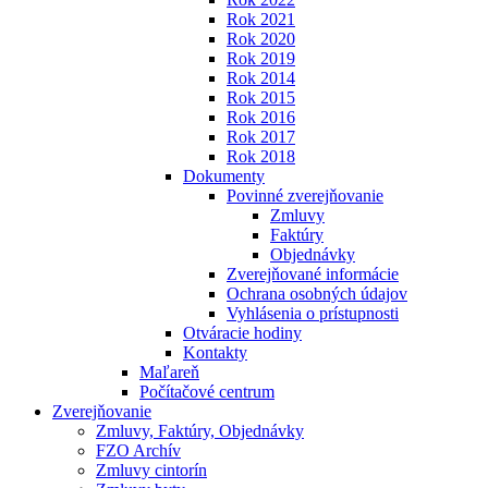
Rok 2021
Rok 2020
Rok 2019
Rok 2014
Rok 2015
Rok 2016
Rok 2017
Rok 2018
Dokumenty
Povinné zverejňovanie
Zmluvy
Faktúry
Objednávky
Zverejňované informácie
Ochrana osobných údajov
Vyhlásenia o prístupnosti
Otváracie hodiny
Kontakty
Maľareň
Počítačové centrum
Zverejňovanie
Zmluvy, Faktúry, Objednávky
FZO Archív
Zmluvy cintorín