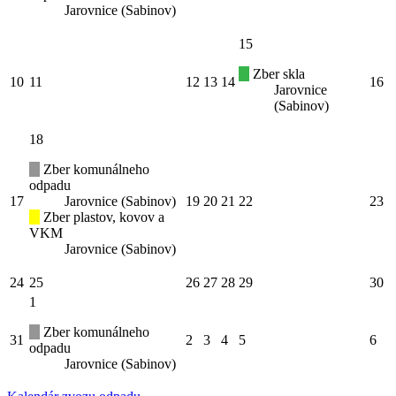
Jarovnice (Sabinov)
15
Zber skla
10
11
12
13
14
16
Jarovnice
(Sabinov)
18
Zber komunálneho
odpadu
17
Jarovnice (Sabinov)
19
20
21
22
23
Zber plastov, kovov a
VKM
Jarovnice (Sabinov)
24
25
26
27
28
29
30
1
Zber komunálneho
31
2
3
4
5
6
odpadu
Jarovnice (Sabinov)