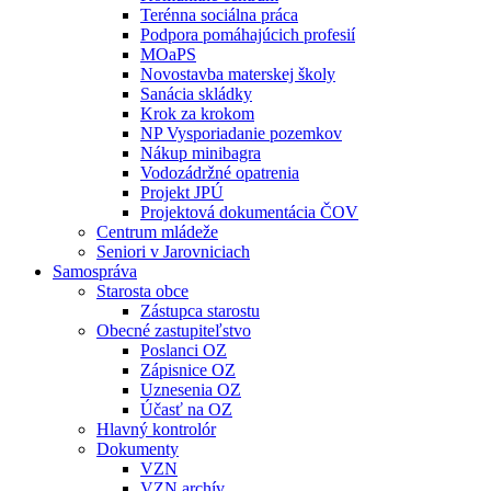
Terénna sociálna práca
Podpora pomáhajúcich profesií
MOaPS
Novostavba materskej školy
Sanácia skládky
Krok za krokom
NP Vysporiadanie pozemkov
Nákup minibagra
Vodozádržné opatrenia
Projekt JPÚ
Projektová dokumentácia ČOV
Centrum mládeže
Seniori v Jarovniciach
Samospráva
Starosta obce
Zástupca starostu
Obecné zastupiteľstvo
Poslanci OZ
Zápisnice OZ
Uznesenia OZ
Účasť na OZ
Hlavný kontrolór
Dokumenty
VZN
VZN archív