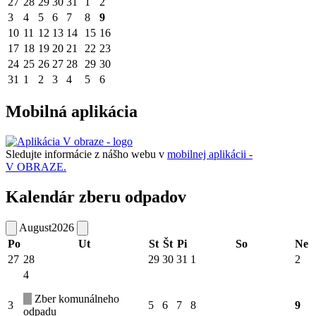
27
28
29
30
31
1
2
3
4
5
6
7
8
9
10
11
12
13
14
15
16
17
18
19
20
21
22
23
24
25
26
27
28
29
30
31
1
2
3
4
5
6
Mobilná aplikácia
Sledujte informácie z nášho webu v
mobilnej aplikácii -
V OBRAZE.
Kalendár zberu odpadov
August
2026
Po
Ut
St
Št
Pi
So
Ne
27
28
29
30
31
1
2
4
Zber komunálneho
3
5
6
7
8
9
odpadu