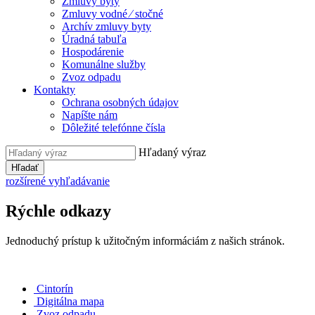
Zmluvy byty
Zmluvy vodné ⁄ stočné
Archív zmluvy byty
Úradná tabuľa
Hospodárenie
Komunálne služby
Zvoz odpadu
Kontakty
Ochrana osobných údajov
Napíšte nám
Dôležité telefónne čísla
Hľadaný výraz
Hľadať
rozšírené vyhľadávanie
Rýchle odkazy
Jednoduchý prístup k užitočným informáciám z našich stránok.
Cintorín
Digitálna mapa
Zvoz odpadu