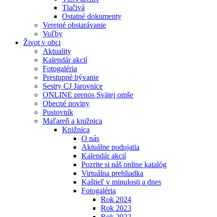
Tlačivá
Ostatné dokumenty
Verejné obstarávanie
Voľby
Život v obci
Aktuality
Kalendár akcií
Fotogaléria
Prestupné bývanie
Sestry CJ Jarovnice
ONLINE prenos Svätej omše
Obecné noviny
Pustovník
Maľareň a knižnica
Knižnica
O nás
Aktuálne podujatia
Kalendár akcií
Pozrite si náš online katalóg
Virtuálna prehliadka
Kaštieľ v minulosti a dnes
Fotogaléria
Rok 2024
Rok 2023
Rok 2022