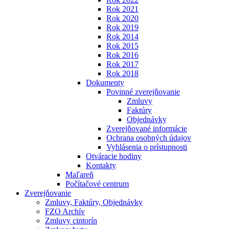
Rok 2021
Rok 2020
Rok 2019
Rok 2014
Rok 2015
Rok 2016
Rok 2017
Rok 2018
Dokumenty
Povinné zverejňovanie
Zmluvy
Faktúry
Objednávky
Zverejňované informácie
Ochrana osobných údajov
Vyhlásenia o prístupnosti
Otváracie hodiny
Kontakty
Maľareň
Počítačové centrum
Zverejňovanie
Zmluvy, Faktúry, Objednávky
FZO Archív
Zmluvy cintorín