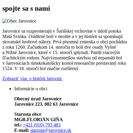
spojte sa s nami
Jarovnice sa rozprestierajú v Šarišskej vrchovine v údolí potoka
Malá Svinka. Osídlené boli v neolite a v jej histórii sa spomínajú
slovanské hrobové nálezy. Prvá písomná zmienka o obci pochádza
z roku 1260. Začiatkom 14. storočia to boli dve osady Vyšné
a Nižné Jarovnice, ktoré v 15. storočí splynuli. Patrili viacerým
šľachtickým rodom. Najvýznamnejšou stavbou od nepamäti bol
v Jarovniciach rímskokatolícky kostol renesančne prestavaný roku
1524. V 18. storočí bol značne rozšírený.
Zobraziť viac o histórii Jarovníc
Informácie o obci
Obecný úrad Jarovnice
Jarovnice 223, 082 63 Jarovnice
Starosta obce
MGR.FLORIÁN GIŇA
tel.:
+421 (910) 793 483
E-mail:
starosta@jarovnice.sk