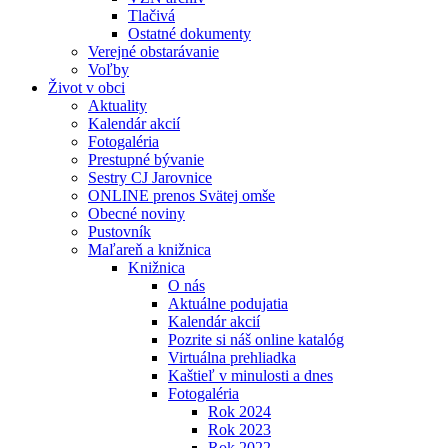
Tlačivá
Ostatné dokumenty
Verejné obstarávanie
Voľby
Život v obci
Aktuality
Kalendár akcií
Fotogaléria
Prestupné bývanie
Sestry CJ Jarovnice
ONLINE prenos Svätej omše
Obecné noviny
Pustovník
Maľareň a knižnica
Knižnica
O nás
Aktuálne podujatia
Kalendár akcií
Pozrite si náš online katalóg
Virtuálna prehliadka
Kaštieľ v minulosti a dnes
Fotogaléria
Rok 2024
Rok 2023
Rok 2022