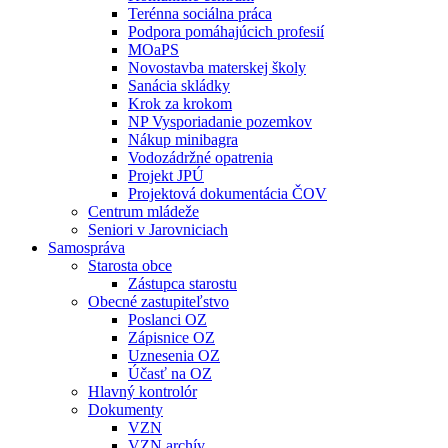
Terénna sociálna práca
Podpora pomáhajúcich profesií
MOaPS
Novostavba materskej školy
Sanácia skládky
Krok za krokom
NP Vysporiadanie pozemkov
Nákup minibagra
Vodozádržné opatrenia
Projekt JPÚ
Projektová dokumentácia ČOV
Centrum mládeže
Seniori v Jarovniciach
Samospráva
Starosta obce
Zástupca starostu
Obecné zastupiteľstvo
Poslanci OZ
Zápisnice OZ
Uznesenia OZ
Účasť na OZ
Hlavný kontrolór
Dokumenty
VZN
VZN archív