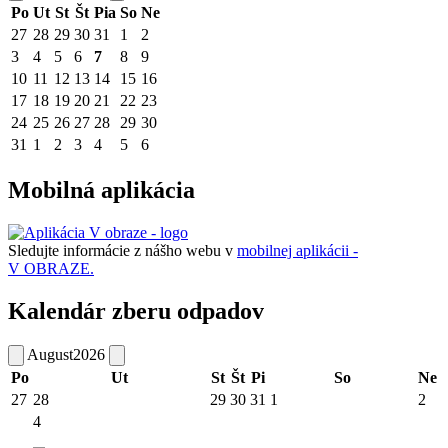
Po
Ut
St
Št
Pia
So
Ne
27
28
29
30
31
1
2
3
4
5
6
7
8
9
10
11
12
13
14
15
16
17
18
19
20
21
22
23
24
25
26
27
28
29
30
31
1
2
3
4
5
6
Mobilná aplikácia
Sledujte informácie z nášho webu v
mobilnej aplikácii -
V OBRAZE.
Kalendár zberu odpadov
August
2026
Po
Ut
St
Št
Pi
So
Ne
27
28
29
30
31
1
2
4