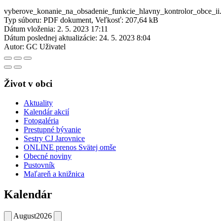
vyberove_konanie_na_obsadenie_funkcie_hlavny_kontrolor_obce_ii.
Typ súboru: PDF dokument, Veľkosť: 207,64 kB
Dátum vloženia:
2. 5. 2023 17:11
Dátum poslednej aktualizácie:
24. 5. 2023 8:04
Autor:
GC Uživatel
Život v obci
Aktuality
Kalendár akcií
Fotogaléria
Prestupné bývanie
Sestry CJ Jarovnice
ONLINE prenos Svätej omše
Obecné noviny
Pustovník
Maľareň a knižnica
Kalendár
August
2026