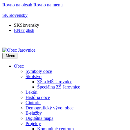
Rovno na obsah
Rovno na menu
SK
Slovensky
SK
Slovensky
EN
English
Menu
Obec
Symboly obce
Školstvo
ZŠ a MŠ Jarovnice
Špeciálna ZŠ Jarovnice
Lekári
História obce
Cintorín
Demografický vývoj obce
E-služby
Digitálna mapa
Projekty
Komunitné centrum