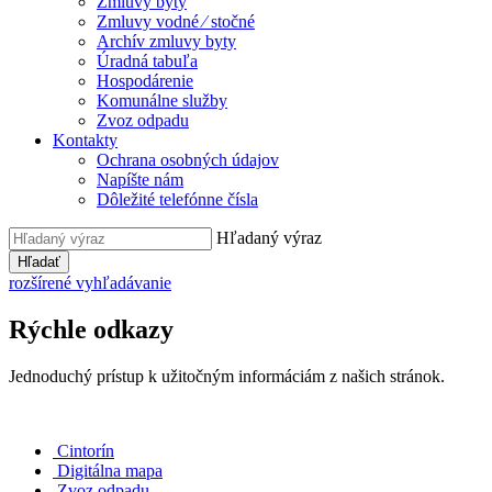
Zmluvy byty
Zmluvy vodné ⁄ stočné
Archív zmluvy byty
Úradná tabuľa
Hospodárenie
Komunálne služby
Zvoz odpadu
Kontakty
Ochrana osobných údajov
Napíšte nám
Dôležité telefónne čísla
Hľadaný výraz
Hľadať
rozšírené vyhľadávanie
Rýchle odkazy
Jednoduchý prístup k užitočným informáciám z našich stránok.
Cintorín
Digitálna mapa
Zvoz odpadu