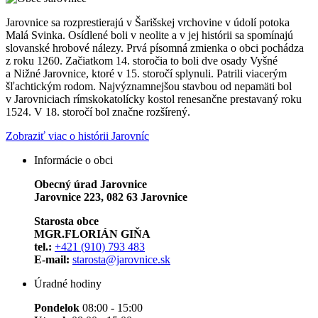
Jarovnice sa rozprestierajú v Šarišskej vrchovine v údolí potoka
Malá Svinka. Osídlené boli v neolite a v jej histórii sa spomínajú
slovanské hrobové nálezy. Prvá písomná zmienka o obci pochádza
z roku 1260. Začiatkom 14. storočia to boli dve osady Vyšné
a Nižné Jarovnice, ktoré v 15. storočí splynuli. Patrili viacerým
šľachtickým rodom. Najvýznamnejšou stavbou od nepamäti bol
v Jarovniciach rímskokatolícky kostol renesančne prestavaný roku
1524. V 18. storočí bol značne rozšírený.
Zobraziť viac o histórii Jarovníc
Informácie o obci
Obecný úrad Jarovnice
Jarovnice 223, 082 63 Jarovnice
Starosta obce
MGR.FLORIÁN GIŇA
tel.:
+421 (910) 793 483
E-mail:
starosta@jarovnice.sk
Úradné hodiny
Pondelok
08:00 - 15:00