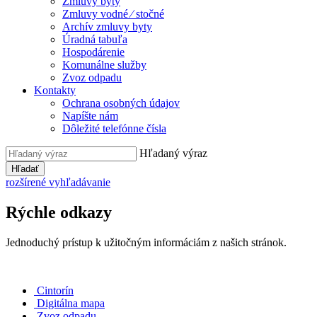
Zmluvy byty
Zmluvy vodné ⁄ stočné
Archív zmluvy byty
Úradná tabuľa
Hospodárenie
Komunálne služby
Zvoz odpadu
Kontakty
Ochrana osobných údajov
Napíšte nám
Dôležité telefónne čísla
Hľadaný výraz
Hľadať
rozšírené vyhľadávanie
Rýchle odkazy
Jednoduchý prístup k užitočným informáciám z našich stránok.
Cintorín
Digitálna mapa
Zvoz odpadu