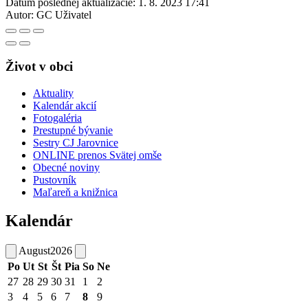
Dátum poslednej aktualizácie:
1. 8. 2023 17:41
Autor:
GC Uživatel
Život v obci
Aktuality
Kalendár akcií
Fotogaléria
Prestupné bývanie
Sestry CJ Jarovnice
ONLINE prenos Svätej omše
Obecné noviny
Pustovník
Maľareň a knižnica
Kalendár
August
2026
Po
Ut
St
Št
Pia
So
Ne
27
28
29
30
31
1
2
3
4
5
6
7
8
9