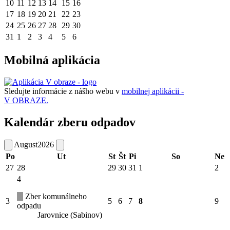
10
11
12
13
14
15
16
17
18
19
20
21
22
23
24
25
26
27
28
29
30
31
1
2
3
4
5
6
Mobilná aplikácia
Sledujte informácie z nášho webu v
mobilnej aplikácii -
V OBRAZE.
Kalendár zberu odpadov
August
2026
Po
Ut
St
Št
Pi
So
Ne
27
28
29
30
31
1
2
4
Zber komunálneho
3
5
6
7
8
9
odpadu
Jarovnice (Sabinov)