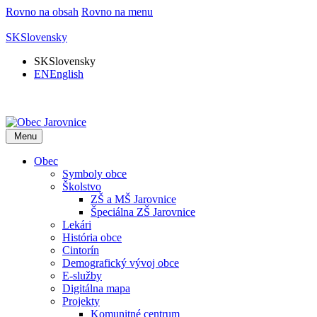
Rovno na obsah
Rovno na menu
SK
Slovensky
SK
Slovensky
EN
English
Menu
Obec
Symboly obce
Školstvo
ZŠ a MŠ Jarovnice
Špeciálna ZŠ Jarovnice
Lekári
História obce
Cintorín
Demografický vývoj obce
E-služby
Digitálna mapa
Projekty
Komunitné centrum