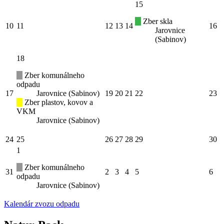
15
Zber skla
10
11
12
13
14
16
Jarovnice
(Sabinov)
18
Zber komunálneho
odpadu
17
Jarovnice (Sabinov)
19
20
21
22
23
Zber plastov, kovov a
VKM
Jarovnice (Sabinov)
24
25
26
27
28
29
30
1
Zber komunálneho
31
2
3
4
5
6
odpadu
Jarovnice (Sabinov)
Kalendár zvozu odpadu