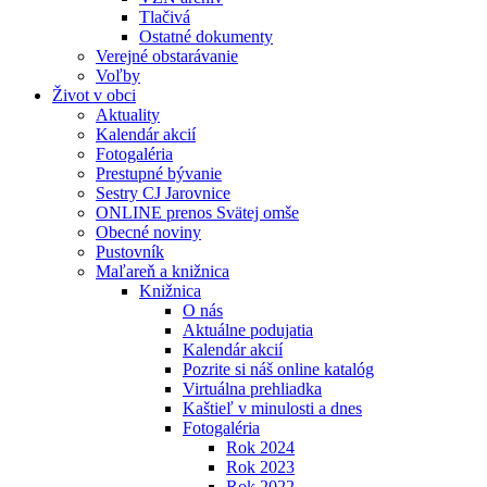
Tlačivá
Ostatné dokumenty
Verejné obstarávanie
Voľby
Život v obci
Aktuality
Kalendár akcií
Fotogaléria
Prestupné bývanie
Sestry CJ Jarovnice
ONLINE prenos Svätej omše
Obecné noviny
Pustovník
Maľareň a knižnica
Knižnica
O nás
Aktuálne podujatia
Kalendár akcií
Pozrite si náš online katalóg
Virtuálna prehliadka
Kaštieľ v minulosti a dnes
Fotogaléria
Rok 2024
Rok 2023
Rok 2022