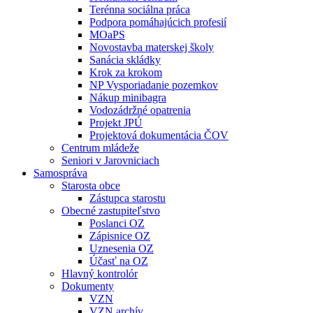
Terénna sociálna práca
Podpora pomáhajúcich profesií
MOaPS
Novostavba materskej školy
Sanácia skládky
Krok za krokom
NP Vysporiadanie pozemkov
Nákup minibagra
Vodozádržné opatrenia
Projekt JPÚ
Projektová dokumentácia ČOV
Centrum mládeže
Seniori v Jarovniciach
Samospráva
Starosta obce
Zástupca starostu
Obecné zastupiteľstvo
Poslanci OZ
Zápisnice OZ
Uznesenia OZ
Účasť na OZ
Hlavný kontrolór
Dokumenty
VZN
VZN archív