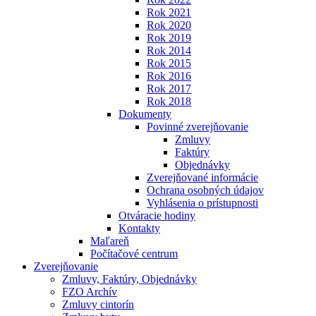
Rok 2021
Rok 2020
Rok 2019
Rok 2014
Rok 2015
Rok 2016
Rok 2017
Rok 2018
Dokumenty
Povinné zverejňovanie
Zmluvy
Faktúry
Objednávky
Zverejňované informácie
Ochrana osobných údajov
Vyhlásenia o prístupnosti
Otváracie hodiny
Kontakty
Maľareň
Počítačové centrum
Zverejňovanie
Zmluvy, Faktúry, Objednávky
FZO Archív
Zmluvy cintorín