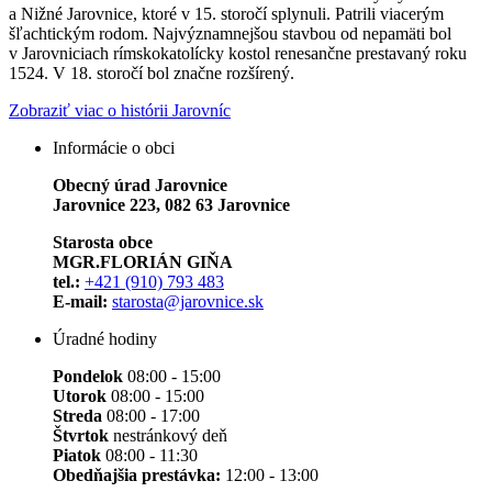
a Nižné Jarovnice, ktoré v 15. storočí splynuli. Patrili viacerým
šľachtickým rodom. Najvýznamnejšou stavbou od nepamäti bol
v Jarovniciach rímskokatolícky kostol renesančne prestavaný roku
1524. V 18. storočí bol značne rozšírený.
Zobraziť viac o histórii Jarovníc
Informácie o obci
Obecný úrad Jarovnice
Jarovnice 223, 082 63 Jarovnice
Starosta obce
MGR.FLORIÁN GIŇA
tel.:
+421 (910) 793 483
E-mail:
starosta@jarovnice.sk
Úradné hodiny
Pondelok
08:00 - 15:00
Utorok
08:00 - 15:00
Streda
08:00 - 17:00
Štvrtok
nestránkový deň
Piatok
08:00 - 11:30
Obedňajšia prestávka:
12:00 - 13:00