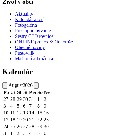
Život v obci
Aktuality
Kalendár akcií
Fotogaléria
Prestupné bývanie
Sestry CJ Jarovnice
ONLINE prenos Svätej omše
Obecné noviny
Pustovník
Maľareň a knižnica
Kalendár
August
2026
Po
Ut
St
Št
Pia
So
Ne
27
28
29
30
31
1
2
3
4
5
6
7
8
9
10
11
12
13
14
15
16
17
18
19
20
21
22
23
24
25
26
27
28
29
30
31
1
2
3
4
5
6