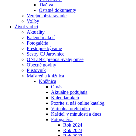
Tlačivá
Ostatné dokumenty
Verejné obstarávanie
Voľby
Život v obci
Aktuality
Kalendár akcií
Fotogaléria
Prestupné bývanie
Sestry CJ Jarovnice
ONLINE prenos Svätej omše
Obecné noviny
Pustovník
Maľareň a knižnica
Knižnica
O nás
Aktuálne podujatia
Kalendár akcií
Pozrite si náš online katalóg
Virtuálna prehliadka
Kaštieľ v minulosti a dnes
Fotogaléria
Rok 2024
Rok 2023
Rok 2022