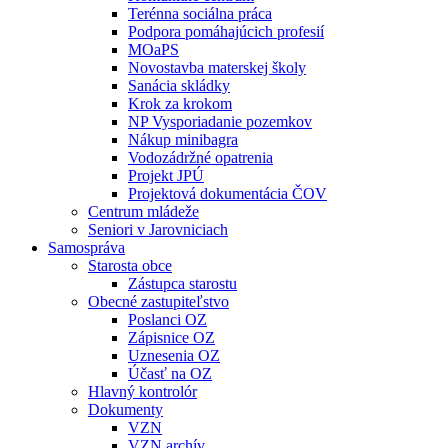
Terénna sociálna práca
Podpora pomáhajúcich profesií
MOaPS
Novostavba materskej školy
Sanácia skládky
Krok za krokom
NP Vysporiadanie pozemkov
Nákup minibagra
Vodozádržné opatrenia
Projekt JPÚ
Projektová dokumentácia ČOV
Centrum mládeže
Seniori v Jarovniciach
Samospráva
Starosta obce
Zástupca starostu
Obecné zastupiteľstvo
Poslanci OZ
Zápisnice OZ
Uznesenia OZ
Účasť na OZ
Hlavný kontrolór
Dokumenty
VZN
VZN archív