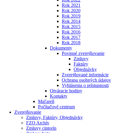
Rok 2021
Rok 2020
Rok 2019
Rok 2014
Rok 2015
Rok 2016
Rok 2017
Rok 2018
Dokumenty
Povinné zverejňovanie
Zmluvy
Faktúry
Objednávky
Zverejňované informácie
Ochrana osobných údajov
Vyhlásenia o prístupnosti
Otváracie hodiny
Kontakty
Maľareň
Počítačové centrum
Zverejňovanie
Zmluvy, Faktúry, Objednávky
FZO Archív
Zmluvy cintorín