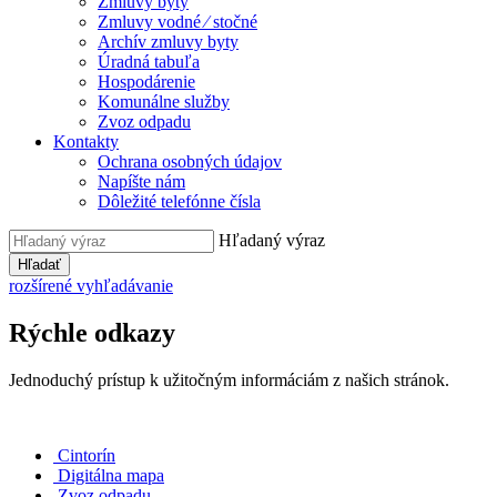
Zmluvy byty
Zmluvy vodné ⁄ stočné
Archív zmluvy byty
Úradná tabuľa
Hospodárenie
Komunálne služby
Zvoz odpadu
Kontakty
Ochrana osobných údajov
Napíšte nám
Dôležité telefónne čísla
Hľadaný výraz
Hľadať
rozšírené vyhľadávanie
Rýchle odkazy
Jednoduchý prístup k užitočným informáciám z našich stránok.
Cintorín
Digitálna mapa
Zvoz odpadu