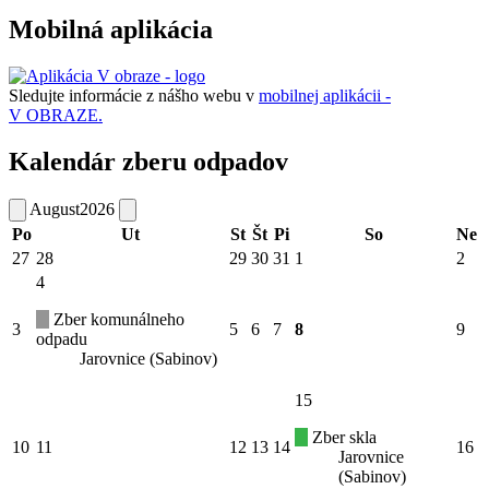
Mobilná aplikácia
Sledujte informácie z nášho webu v
mobilnej aplikácii -
V OBRAZE.
Kalendár zberu odpadov
August
2026
Po
Ut
St
Št
Pi
So
Ne
27
28
29
30
31
1
2
4
Zber komunálneho
3
5
6
7
8
9
odpadu
Jarovnice (Sabinov)
15
Zber skla
10
11
12
13
14
16
Jarovnice
(Sabinov)