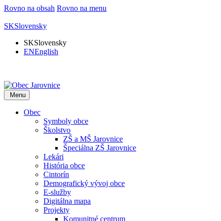
Rovno na obsah
Rovno na menu
SK
Slovensky
SK
Slovensky
EN
English
Menu
Obec
Symboly obce
Školstvo
ZŠ a MŠ Jarovnice
Špeciálna ZŠ Jarovnice
Lekári
História obce
Cintorín
Demografický vývoj obce
E-služby
Digitálna mapa
Projekty
Komunitné centrum