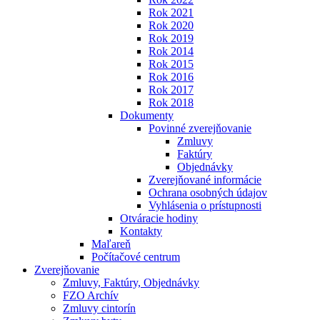
Rok 2021
Rok 2020
Rok 2019
Rok 2014
Rok 2015
Rok 2016
Rok 2017
Rok 2018
Dokumenty
Povinné zverejňovanie
Zmluvy
Faktúry
Objednávky
Zverejňované informácie
Ochrana osobných údajov
Vyhlásenia o prístupnosti
Otváracie hodiny
Kontakty
Maľareň
Počítačové centrum
Zverejňovanie
Zmluvy, Faktúry, Objednávky
FZO Archív
Zmluvy cintorín