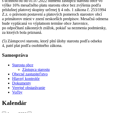
s účinnosťou od 01.07.2022 odmenu zástupcu starostu obce vo
výške 16% mesačného platu starostu obce bez zvýšenia podľa
príslušnej platovej skupiny určenej § 4 ods. 1 zákona č. 253/1994
Z.z. o právnom postavení a platových pomeroch starostov obcí
a primátorov miest v znení neskorších predpisov. Mesačná odmena
bude vyplácaná vo výplatnom termíne obce Jarovnice,
po odpočítaní zákonných zrážok, pokiaľ sa nezmenia podmienky,
za ktorých bola priznaná.
(5) Zástupcovi starostu, ktorý plní úlohy starostu podľa odseku
4, patrí plat podľa osobitného zákona.
Samospráva
Starosta obce
Zástupca starostu
Obecné zastupiteľstvo
Hlavný kontrolór
Dokumenty
Verejné obstarávanie
Voľby
Kalendár