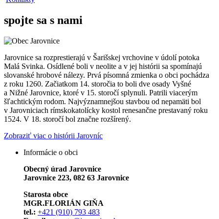
spojte sa s nami
Jarovnice sa rozprestierajú v Šarišskej vrchovine v údolí potoka
Malá Svinka. Osídlené boli v neolite a v jej histórii sa spomínajú
slovanské hrobové nálezy. Prvá písomná zmienka o obci pochádza
z roku 1260. Začiatkom 14. storočia to boli dve osady Vyšné
a Nižné Jarovnice, ktoré v 15. storočí splynuli. Patrili viacerým
šľachtickým rodom. Najvýznamnejšou stavbou od nepamäti bol
v Jarovniciach rímskokatolícky kostol renesančne prestavaný roku
1524. V 18. storočí bol značne rozšírený.
Zobraziť viac o histórii Jarovníc
Informácie o obci
Obecný úrad Jarovnice
Jarovnice 223, 082 63 Jarovnice
Starosta obce
MGR.FLORIÁN GIŇA
tel.:
+421 (910) 793 483