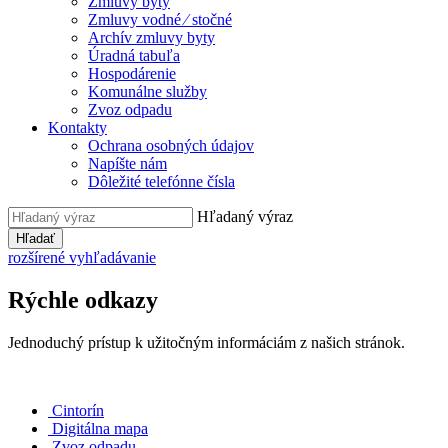
Zmluvy byty
Zmluvy vodné ⁄ stočné
Archív zmluvy byty
Úradná tabuľa
Hospodárenie
Komunálne služby
Zvoz odpadu
Kontakty
Ochrana osobných údajov
Napíšte nám
Dôležité telefónne čísla
Hľadaný výraz
Hľadať
rozšírené vyhľadávanie
Rýchle odkazy
Jednoduchý prístup k užitočným informáciám z našich stránok.
Cintorín
Digitálna mapa
Zvoz odpadu