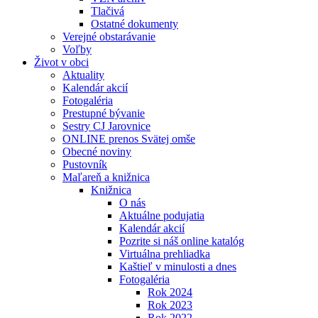
Tlačivá
Ostatné dokumenty
Verejné obstarávanie
Voľby
Život v obci
Aktuality
Kalendár akcií
Fotogaléria
Prestupné bývanie
Sestry CJ Jarovnice
ONLINE prenos Svätej omše
Obecné noviny
Pustovník
Maľareň a knižnica
Knižnica
O nás
Aktuálne podujatia
Kalendár akcií
Pozrite si náš online katalóg
Virtuálna prehliadka
Kaštieľ v minulosti a dnes
Fotogaléria
Rok 2024
Rok 2023
Rok 2022