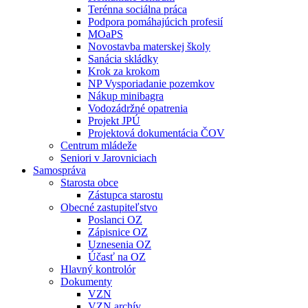
Terénna sociálna práca
Podpora pomáhajúcich profesií
MOaPS
Novostavba materskej školy
Sanácia skládky
Krok za krokom
NP Vysporiadanie pozemkov
Nákup minibagra
Vodozádržné opatrenia
Projekt JPÚ
Projektová dokumentácia ČOV
Centrum mládeže
Seniori v Jarovniciach
Samospráva
Starosta obce
Zástupca starostu
Obecné zastupiteľstvo
Poslanci OZ
Zápisnice OZ
Uznesenia OZ
Účasť na OZ
Hlavný kontrolór
Dokumenty
VZN
VZN archív