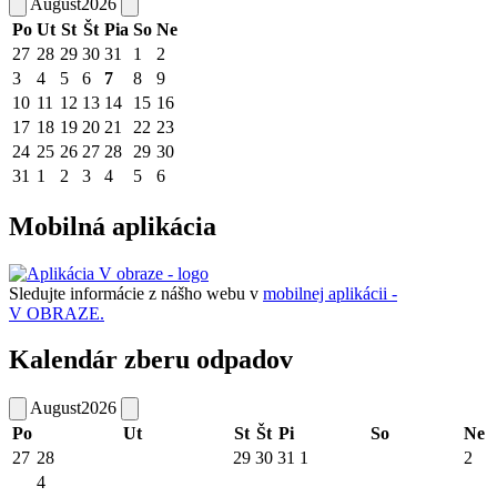
August
2026
Po
Ut
St
Št
Pia
So
Ne
27
28
29
30
31
1
2
3
4
5
6
7
8
9
10
11
12
13
14
15
16
17
18
19
20
21
22
23
24
25
26
27
28
29
30
31
1
2
3
4
5
6
Mobilná aplikácia
Sledujte informácie z nášho webu v
mobilnej aplikácii -
V OBRAZE.
Kalendár zberu odpadov
August
2026
Po
Ut
St
Št
Pi
So
Ne
27
28
29
30
31
1
2
4