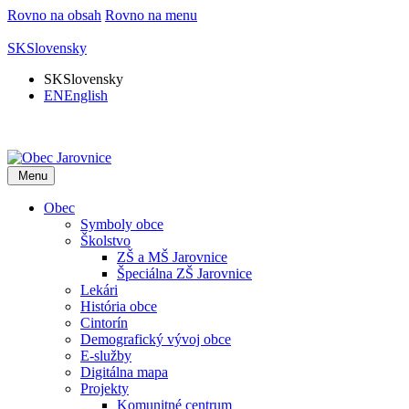
Rovno na obsah
Rovno na menu
SK
Slovensky
SK
Slovensky
EN
English
Menu
Obec
Symboly obce
Školstvo
ZŠ a MŠ Jarovnice
Špeciálna ZŠ Jarovnice
Lekári
História obce
Cintorín
Demografický vývoj obce
E-služby
Digitálna mapa
Projekty
Komunitné centrum