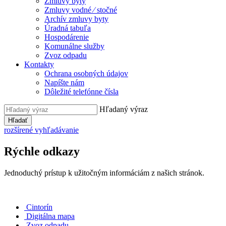
Zmluvy byty
Zmluvy vodné ⁄ stočné
Archív zmluvy byty
Úradná tabuľa
Hospodárenie
Komunálne služby
Zvoz odpadu
Kontakty
Ochrana osobných údajov
Napíšte nám
Dôležité telefónne čísla
Hľadaný výraz
Hľadať
rozšírené vyhľadávanie
Rýchle odkazy
Jednoduchý prístup k užitočným informáciám z našich stránok.
Cintorín
Digitálna mapa
Zvoz odpadu