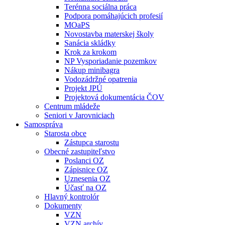
Terénna sociálna práca
Podpora pomáhajúcich profesií
MOaPS
Novostavba materskej školy
Sanácia skládky
Krok za krokom
NP Vysporiadanie pozemkov
Nákup minibagra
Vodozádržné opatrenia
Projekt JPÚ
Projektová dokumentácia ČOV
Centrum mládeže
Seniori v Jarovniciach
Samospráva
Starosta obce
Zástupca starostu
Obecné zastupiteľstvo
Poslanci OZ
Zápisnice OZ
Uznesenia OZ
Účasť na OZ
Hlavný kontrolór
Dokumenty
VZN
VZN archív