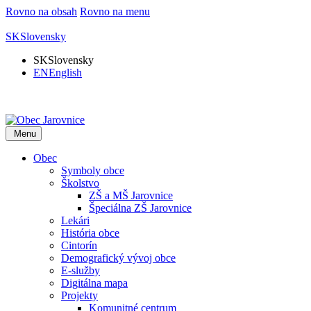
Rovno na obsah
Rovno na menu
SK
Slovensky
SK
Slovensky
EN
English
Menu
Obec
Symboly obce
Školstvo
ZŠ a MŠ Jarovnice
Špeciálna ZŠ Jarovnice
Lekári
História obce
Cintorín
Demografický vývoj obce
E-služby
Digitálna mapa
Projekty
Komunitné centrum