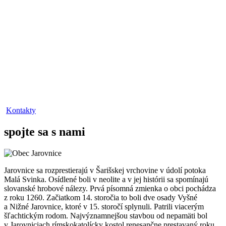
Kontakty
spojte sa s nami
Jarovnice sa rozprestierajú v Šarišskej vrchovine v údolí potoka
Malá Svinka. Osídlené boli v neolite a v jej histórii sa spomínajú
slovanské hrobové nálezy. Prvá písomná zmienka o obci pochádza
z roku 1260. Začiatkom 14. storočia to boli dve osady Vyšné
a Nižné Jarovnice, ktoré v 15. storočí splynuli. Patrili viacerým
šľachtickým rodom. Najvýznamnejšou stavbou od nepamäti bol
v Jarovniciach rímskokatolícky kostol renesančne prestavaný roku