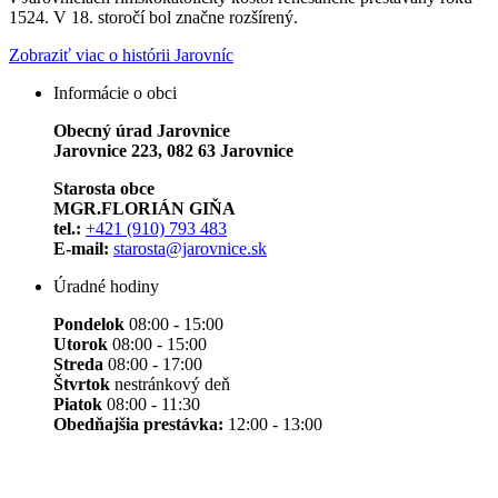
1524. V 18. storočí bol značne rozšírený.
Zobraziť viac o histórii Jarovníc
Informácie o obci
Obecný úrad Jarovnice
Jarovnice 223, 082 63 Jarovnice
Starosta obce
MGR.FLORIÁN GIŇA
tel.:
+421 (910) 793 483
E-mail:
starosta@jarovnice.sk
Úradné hodiny
Pondelok
08:00 - 15:00
Utorok
08:00 - 15:00
Streda
08:00 - 17:00
Štvrtok
nestránkový deň
Piatok
08:00 - 11:30
Obedňajšia prestávka:
12:00 - 13:00