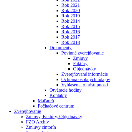
Rok 2021
Rok 2020
Rok 2019
Rok 2014
Rok 2015
Rok 2016
Rok 2017
Rok 2018
Dokumenty
Povinné zverejňovanie
Zmluvy
Faktúry
Objednávky
Zverejňované informácie
Ochrana osobných údajov
Vyhlásenia o prístupnosti
Otváracie hodiny
Kontakty
Maľareň
Počítačové centrum
Zverejňovanie
Zmluvy, Faktúry, Objednávky
FZO Archív
Zmluvy cintorín