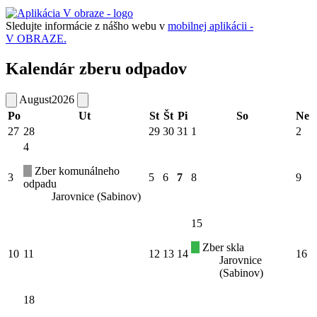
Sledujte informácie z nášho webu v
mobilnej aplikácii -
V OBRAZE.
Kalendár zberu odpadov
August
2026
Po
Ut
St
Št
Pi
So
Ne
27
28
29
30
31
1
2
4
Zber komunálneho
3
5
6
7
8
9
odpadu
Jarovnice (Sabinov)
15
Zber skla
10
11
12
13
14
16
Jarovnice
(Sabinov)
18