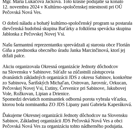
Mgr. Mária Lukáčová Jacková. Toto krásne podujatie sa konalo
12. novembra 2024 v Kultúrno-spoločenskej miestnosti pri OÚ
Pečovská Nová Ves.
O dobrú náladu a bohatý kultúrno-spoločenský program sa postarala
dievčenská hudobná skupina Baťárky a folklórna spevácka skupina
Jablonka z Pečovskej Novej Vsi.
Našu šarmantnú reprezentantku sprevádzali aj starosta obce Florián
Giňa a prednostka obecného úradu Janka Marcinčinová, ktorí jej
držali palce.
Akciu organizovala Okresná organizácie Jednoty dôchodcov
na Slovensku v Sabinove. Súťaže sa zúčastnili zástupcovia
dvanástich základných organizácii JDS z okresu Sabinov, konkrétne
zo Sabinova, Šarišských Michaľan, Ostrovan, Jarovníc, Orkucan,
Pečovskej Novej Vsi, Ľutiny, Červenice pri Sabinove, Jakubovej
Vole, Rožkovan, Lipian a Drienice.
Spomedzi deviatich nominantiek odborná porota vybrala víťazku,
ktorou bola nominantka ZO JDS Lipany pani Gabriela Kaperáková.
Ďakujeme Okresnej organizácii Jednoty dôchodcov na Slovensku
Sabinov, Základnej organizácii JDS Pečovská Nová Ves a obci
Pečovská Nová Ves za organizáciu tohto nádherného podujatia.