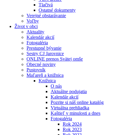
Tlačivá
Ostatné dokumenty
Verejné obstarávanie
Voľby
Život v obci
Aktuality
Kalendár akcií
Fotogaléria
Prestupné bývanie
Sestry CJ Jarovnice
ONLINE prenos Svätej omše
Obecné noviny
Pustovník
Maľareň a knižnica
Knižnica
O nás
Aktuálne podujatia
Kalendár akcií
Pozrite si náš online katalóg
Virtuálna prehliadka
Kaštieľ v minulosti a dnes
Fotogaléria
Rok 2024
Rok 2023
Rok 2022