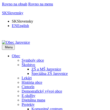
Rovno na obsah
Rovno na menu
SK
Slovensky
SK
Slovensky
EN
English
Menu
Obec
Symboly obce
Školstvo
ZŠ a MŠ Jarovnice
Špeciálna ZŠ Jarovnice
Lekári
História obce
Cintorín
Demografický vývoj obce
E-služby
Digitálna mapa
Projekty
Komunitné centrum