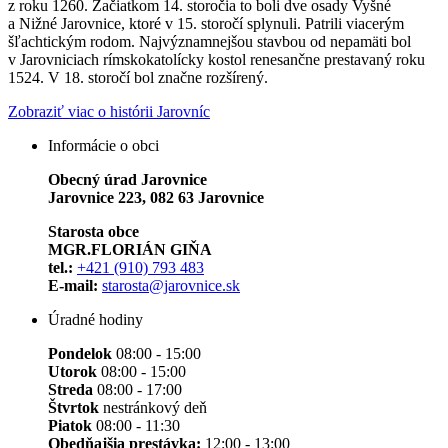
z roku 1260. Začiatkom 14. storočia to boli dve osady Vyšné
a Nižné Jarovnice, ktoré v 15. storočí splynuli. Patrili viacerým
šľachtickým rodom. Najvýznamnejšou stavbou od nepamäti bol
v Jarovniciach rímskokatolícky kostol renesančne prestavaný roku
1524. V 18. storočí bol značne rozšírený.
Zobraziť viac o histórii Jarovníc
Informácie o obci
Obecný úrad Jarovnice
Jarovnice 223, 082 63 Jarovnice
Starosta obce
MGR.FLORIÁN GIŇA
tel.:
+421 (910) 793 483
E-mail:
starosta@jarovnice.sk
Úradné hodiny
Pondelok
08:00 - 15:00
Utorok
08:00 - 15:00
Streda
08:00 - 17:00
Štvrtok
nestránkový deň
Piatok
08:00 - 11:30
Obedňajšia prestávka:
12:00 - 13:00