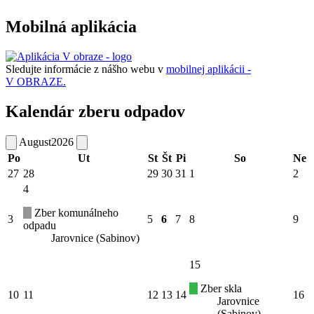
Mobilná aplikácia
Sledujte informácie z nášho webu v
mobilnej aplikácii -
V OBRAZE.
Kalendár zberu odpadov
August
2026
Po
Ut
St
Št
Pi
So
Ne
27
28
29
30
31
1
2
4
Zber komunálneho
3
5
6
7
8
9
odpadu
Jarovnice (Sabinov)
15
Zber skla
10
11
12
13
14
16
Jarovnice
(Sabinov)