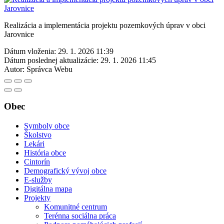
Realizácia a implementácia projektu pozemkových úprav v obci
Jarovnice
Dátum vloženia:
29. 1. 2026 11:39
Dátum poslednej aktualizácie:
29. 1. 2026 11:45
Autor:
Správca Webu
Obec
Symboly obce
Školstvo
Lekári
História obce
Cintorín
Demografický vývoj obce
E-služby
Digitálna mapa
Projekty
Komunitné centrum
Terénna sociálna práca