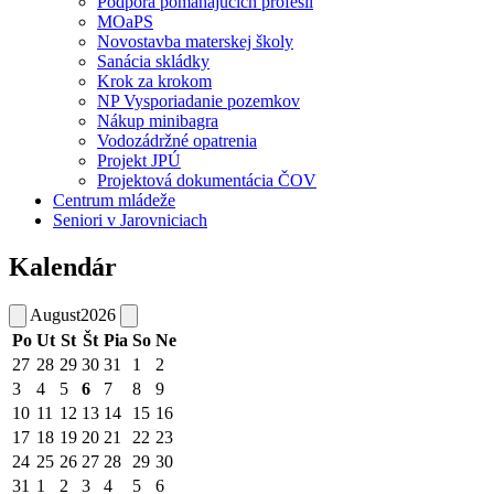
Podpora pomáhajúcich profesií
MOaPS
Novostavba materskej školy
Sanácia skládky
Krok za krokom
NP Vysporiadanie pozemkov
Nákup minibagra
Vodozádržné opatrenia
Projekt JPÚ
Projektová dokumentácia ČOV
Centrum mládeže
Seniori v Jarovniciach
Kalendár
August
2026
Po
Ut
St
Št
Pia
So
Ne
27
28
29
30
31
1
2
3
4
5
6
7
8
9
10
11
12
13
14
15
16
17
18
19
20
21
22
23
24
25
26
27
28
29
30
31
1
2
3
4
5
6