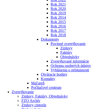
Rok 2021
Rok 2020
Rok 2019
Rok 2014
Rok 2015
Rok 2016
Rok 2017
Rok 2018
Dokumenty
Povinné zverejňovanie
Zmluvy
Faktúry
Objednávky
Zverejňované informácie
Ochrana osobných údajov
Vyhlásenia o prístupnosti
Otváracie hodiny
Kontakty
Maľareň
Počítačové centrum
Zverejňovanie
Zmluvy, Faktúry, Objednávky
FZO Archív
Zmluvy cintorín