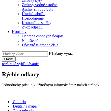
Zmluvy byty
Zmluvy vodné ⁄ stočné
Archív zmluvy byty
Úradná tabuľa
Hospodárenie
Komunálne služby
Zvoz odpadu
Kontakty
Ochrana osobných údajov
Napíšte nám
Dôležité telefónne čísla
Hľadaný výraz
Hľadať
rozšírené vyhľadávanie
Rýchle odkazy
Jednoduchý prístup k užitočným informáciám z našich stránok.
Cintorín
Digitálna mapa
Zvoz odpadu