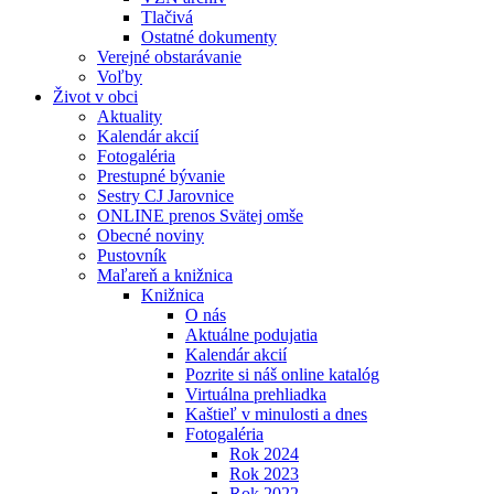
Tlačivá
Ostatné dokumenty
Verejné obstarávanie
Voľby
Život v obci
Aktuality
Kalendár akcií
Fotogaléria
Prestupné bývanie
Sestry CJ Jarovnice
ONLINE prenos Svätej omše
Obecné noviny
Pustovník
Maľareň a knižnica
Knižnica
O nás
Aktuálne podujatia
Kalendár akcií
Pozrite si náš online katalóg
Virtuálna prehliadka
Kaštieľ v minulosti a dnes
Fotogaléria
Rok 2024
Rok 2023
Rok 2022