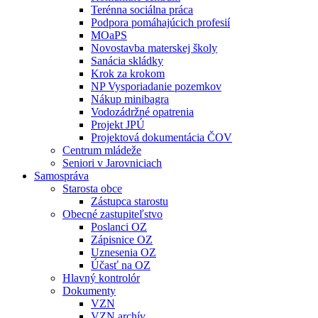
Terénna sociálna práca
Podpora pomáhajúcich profesií
MOaPS
Novostavba materskej školy
Sanácia skládky
Krok za krokom
NP Vysporiadanie pozemkov
Nákup minibagra
Vodozádržné opatrenia
Projekt JPÚ
Projektová dokumentácia ČOV
Centrum mládeže
Seniori v Jarovniciach
Samospráva
Starosta obce
Zástupca starostu
Obecné zastupiteľstvo
Poslanci OZ
Zápisnice OZ
Uznesenia OZ
Účasť na OZ
Hlavný kontrolór
Dokumenty
VZN
VZN archív