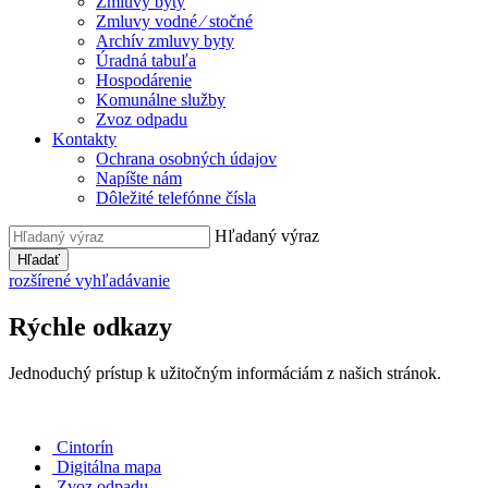
Zmluvy byty
Zmluvy vodné ⁄ stočné
Archív zmluvy byty
Úradná tabuľa
Hospodárenie
Komunálne služby
Zvoz odpadu
Kontakty
Ochrana osobných údajov
Napíšte nám
Dôležité telefónne čísla
Hľadaný výraz
Hľadať
rozšírené vyhľadávanie
Rýchle odkazy
Jednoduchý prístup k užitočným informáciám z našich stránok.
Cintorín
Digitálna mapa
Zvoz odpadu