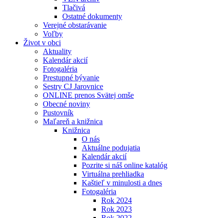
Tlačivá
Ostatné dokumenty
Verejné obstarávanie
Voľby
Život v obci
Aktuality
Kalendár akcií
Fotogaléria
Prestupné bývanie
Sestry CJ Jarovnice
ONLINE prenos Svätej omše
Obecné noviny
Pustovník
Maľareň a knižnica
Knižnica
O nás
Aktuálne podujatia
Kalendár akcií
Pozrite si náš online katalóg
Virtuálna prehliadka
Kaštieľ v minulosti a dnes
Fotogaléria
Rok 2024
Rok 2023
Rok 2022