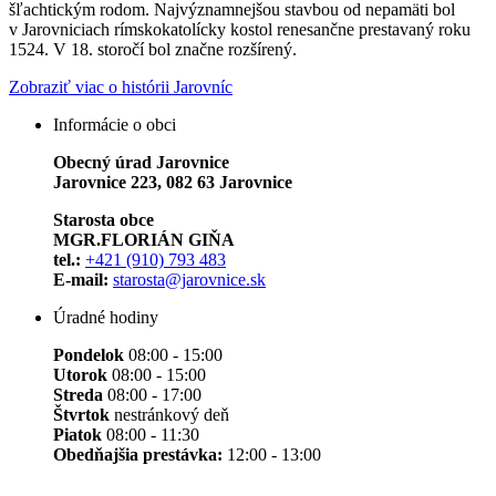
šľachtickým rodom. Najvýznamnejšou stavbou od nepamäti bol
v Jarovniciach rímskokatolícky kostol renesančne prestavaný roku
1524. V 18. storočí bol značne rozšírený.
Zobraziť viac o histórii Jarovníc
Informácie o obci
Obecný úrad Jarovnice
Jarovnice 223, 082 63 Jarovnice
Starosta obce
MGR.FLORIÁN GIŇA
tel.:
+421 (910) 793 483
E-mail:
starosta@jarovnice.sk
Úradné hodiny
Pondelok
08:00 - 15:00
Utorok
08:00 - 15:00
Streda
08:00 - 17:00
Štvrtok
nestránkový deň
Piatok
08:00 - 11:30
Obedňajšia prestávka:
12:00 - 13:00