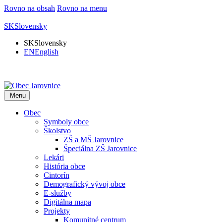
Rovno na obsah
Rovno na menu
SK
Slovensky
SK
Slovensky
EN
English
Menu
Obec
Symboly obce
Školstvo
ZŠ a MŠ Jarovnice
Špeciálna ZŠ Jarovnice
Lekári
História obce
Cintorín
Demografický vývoj obce
E-služby
Digitálna mapa
Projekty
Komunitné centrum