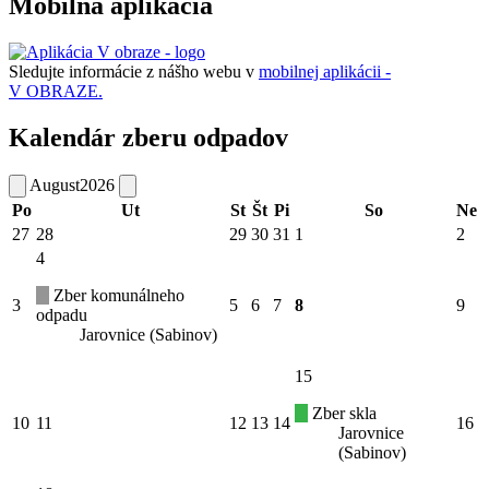
Mobilná aplikácia
Sledujte informácie z nášho webu v
mobilnej aplikácii -
V OBRAZE.
Kalendár zberu odpadov
August
2026
Po
Ut
St
Št
Pi
So
Ne
27
28
29
30
31
1
2
4
Zber komunálneho
3
5
6
7
8
9
odpadu
Jarovnice (Sabinov)
15
Zber skla
10
11
12
13
14
16
Jarovnice
(Sabinov)