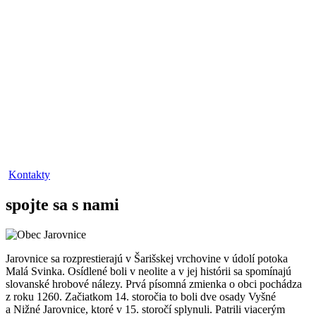
Kontakty
spojte sa s nami
Jarovnice sa rozprestierajú v Šarišskej vrchovine v údolí potoka
Malá Svinka. Osídlené boli v neolite a v jej histórii sa spomínajú
slovanské hrobové nálezy. Prvá písomná zmienka o obci pochádza
z roku 1260. Začiatkom 14. storočia to boli dve osady Vyšné
a Nižné Jarovnice, ktoré v 15. storočí splynuli. Patrili viacerým