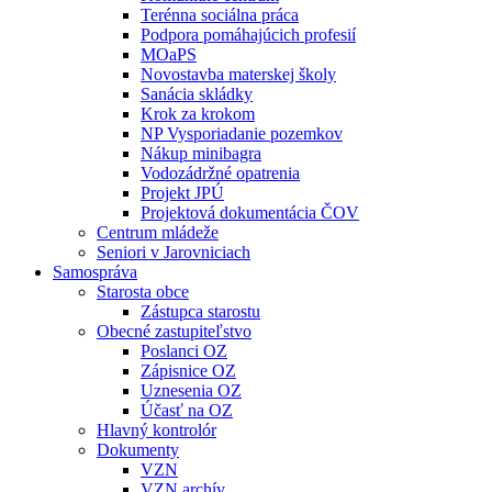
Terénna sociálna práca
Podpora pomáhajúcich profesií
MOaPS
Novostavba materskej školy
Sanácia skládky
Krok za krokom
NP Vysporiadanie pozemkov
Nákup minibagra
Vodozádržné opatrenia
Projekt JPÚ
Projektová dokumentácia ČOV
Centrum mládeže
Seniori v Jarovniciach
Samospráva
Starosta obce
Zástupca starostu
Obecné zastupiteľstvo
Poslanci OZ
Zápisnice OZ
Uznesenia OZ
Účasť na OZ
Hlavný kontrolór
Dokumenty
VZN
VZN archív