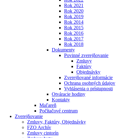
Rok 2021
Rok 2020
Rok 2019
Rok 2014
Rok 2015
Rok 2016
Rok 2017
Rok 2018
Dokumenty
Povinné zverejňovanie
Zmluvy
Faktúry
Objednávky
Zverejňované informácie
Ochrana osobných údajov
Vyhlásenia o prístupnosti
Otváracie hodiny
Kontakty
Maľareň
Počítačové centrum
Zverejňovanie
Zmluvy, Faktúry, Objednávky
FZO Archív
Zmluvy cintorín