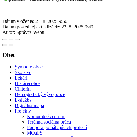
Dátum vloženia:
21. 8. 2025 9:56
Dátum poslednej aktualizácie:
22. 8. 2025 9:49
Autor:
Správca Webu
Obec
Symboly obce
Školstvo
Lekári
História obce
Cintorín
Demografický vývoj obce
E-služby
Digitálna mapa
Projekty
Komunitné centrum
Terénna sociálna práca
Podpora pomáhajúcich profesií
MOaPS