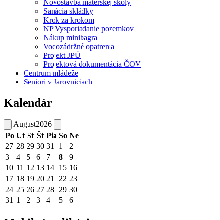
Novostavba materskej školy
Sanácia skládky
Krok za krokom
NP Vysporiadanie pozemkov
Nákup minibagra
Vodozádržné opatrenia
Projekt JPÚ
Projektová dokumentácia ČOV
Centrum mládeže
Seniori v Jarovniciach
Kalendár
August
2026
Po
Ut
St
Št
Pia
So
Ne
27
28
29
30
31
1
2
3
4
5
6
7
8
9
10
11
12
13
14
15
16
17
18
19
20
21
22
23
24
25
26
27
28
29
30
31
1
2
3
4
5
6