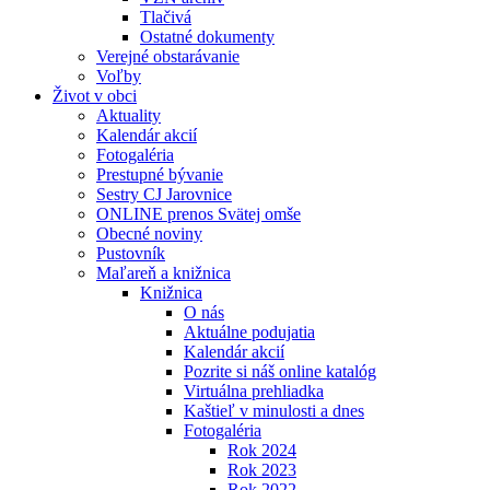
Tlačivá
Ostatné dokumenty
Verejné obstarávanie
Voľby
Život v obci
Aktuality
Kalendár akcií
Fotogaléria
Prestupné bývanie
Sestry CJ Jarovnice
ONLINE prenos Svätej omše
Obecné noviny
Pustovník
Maľareň a knižnica
Knižnica
O nás
Aktuálne podujatia
Kalendár akcií
Pozrite si náš online katalóg
Virtuálna prehliadka
Kaštieľ v minulosti a dnes
Fotogaléria
Rok 2024
Rok 2023
Rok 2022