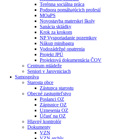
Terénna sociálna práca
Podpora pomáhajúcich profesií
MOaPS
Novostavba materskej školy
Sanácia skládky
Krok za krokom
NP Vysporiadanie pozemkov
Nákup minibagra
Vodozádržné opatrenia
Projekt JPÚ
Projektová dokumentácia ČOV
Centrum mládeže
Seniori v Jarovniciach
Samospráva
Starosta obce
Zástupca starostu
Obecné zastupiteľstvo
Poslanci OZ
Zápisnice OZ
Uznesenia OZ
Účasť na OZ
Hlavný kontrolór
Dokumenty
VZN
VZN archív