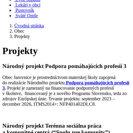
Lekári v obci
Pustovník
Sväté Omše
Úvodná stránka
Obec
Projekty
Projekty
Národný projekt Podpora pomáhajúcich profesií 3
Obec Jarovnice je prostredníctvom materskej školy zapojená
do realizácie Národného projektu
Podpora pomáhajúcich profesií
3
.
Projekt je zameraný na financovanie podporných profesií
v školstve, financovaný je z nového Programu Slovensko, teda zo
zdrojov Európskej únie. Trvanie projektu: september 2023 –
december 2026, ITMS2014+: NFP401402DLC8.
Národný projekt Terénna sociálna práca
a komunitné centrá (“Spolu pre komunity”)