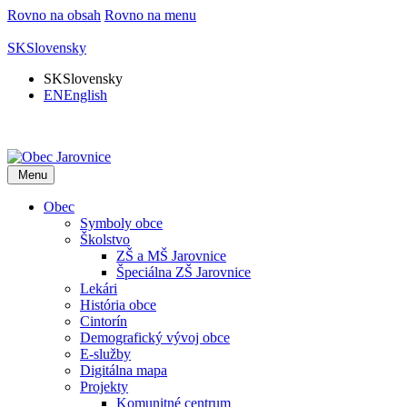
Rovno na obsah
Rovno na menu
SK
Slovensky
SK
Slovensky
EN
English
Menu
Obec
Symboly obce
Školstvo
ZŠ a MŠ Jarovnice
Špeciálna ZŠ Jarovnice
Lekári
História obce
Cintorín
Demografický vývoj obce
E-služby
Digitálna mapa
Projekty
Komunitné centrum