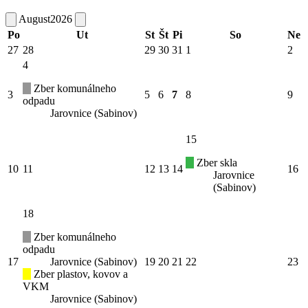
August
2026
Po
Ut
St
Št
Pi
So
Ne
27
28
29
30
31
1
2
4
Zber komunálneho
3
5
6
7
8
9
odpadu
Jarovnice (Sabinov)
15
Zber skla
10
11
12
13
14
16
Jarovnice
(Sabinov)
18
Zber komunálneho
odpadu
17
Jarovnice (Sabinov)
19
20
21
22
23
Zber plastov, kovov a
VKM
Jarovnice (Sabinov)