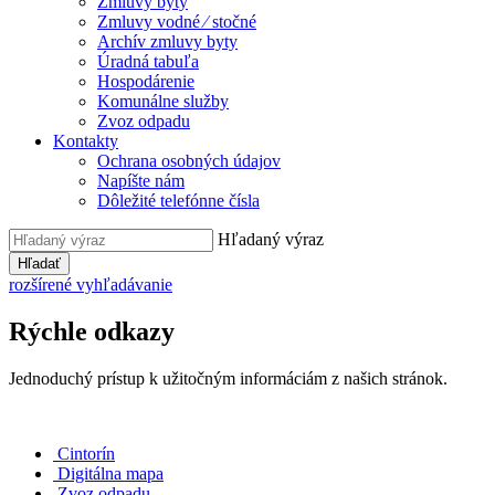
Zmluvy byty
Zmluvy vodné ⁄ stočné
Archív zmluvy byty
Úradná tabuľa
Hospodárenie
Komunálne služby
Zvoz odpadu
Kontakty
Ochrana osobných údajov
Napíšte nám
Dôležité telefónne čísla
Hľadaný výraz
Hľadať
rozšírené vyhľadávanie
Rýchle odkazy
Jednoduchý prístup k užitočným informáciám z našich stránok.
Cintorín
Digitálna mapa
Zvoz odpadu