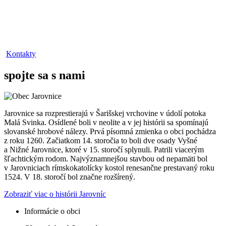
Kontakty
spojte sa s nami
Jarovnice sa rozprestierajú v Šarišskej vrchovine v údolí potoka
Malá Svinka. Osídlené boli v neolite a v jej histórii sa spomínajú
slovanské hrobové nálezy. Prvá písomná zmienka o obci pochádza
z roku 1260. Začiatkom 14. storočia to boli dve osady Vyšné
a Nižné Jarovnice, ktoré v 15. storočí splynuli. Patrili viacerým
šľachtickým rodom. Najvýznamnejšou stavbou od nepamäti bol
v Jarovniciach rímskokatolícky kostol renesančne prestavaný roku
1524. V 18. storočí bol značne rozšírený.
Zobraziť viac o histórii Jarovníc
Informácie o obci