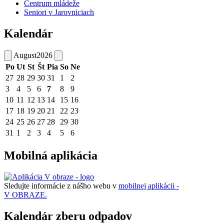
Centrum mládeže
Seniori v Jarovniciach
Kalendár
August
2026
Po
Ut
St
Št
Pia
So
Ne
27
28
29
30
31
1
2
3
4
5
6
7
8
9
10
11
12
13
14
15
16
17
18
19
20
21
22
23
24
25
26
27
28
29
30
31
1
2
3
4
5
6
Mobilná aplikácia
Sledujte informácie z nášho webu v
mobilnej aplikácii -
V OBRAZE.
Kalendár zberu odpadov