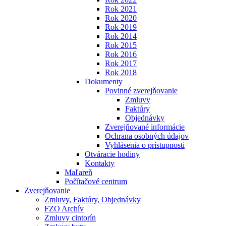
Rok 2021
Rok 2020
Rok 2019
Rok 2014
Rok 2015
Rok 2016
Rok 2017
Rok 2018
Dokumenty
Povinné zverejňovanie
Zmluvy
Faktúry
Objednávky
Zverejňované informácie
Ochrana osobných údajov
Vyhlásenia o prístupnosti
Otváracie hodiny
Kontakty
Maľareň
Počítačové centrum
Zverejňovanie
Zmluvy, Faktúry, Objednávky
FZO Archív
Zmluvy cintorín