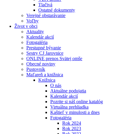
Tlačivá
Ostatné dokumenty
Verejné obstarávanie
Voľby
Život v obci
Aktuality
Kalendár akcií
Fotogaléria
Prestupné bývanie
Sestry CJ Jarovnice
ONLINE prenos Svätej omše
Obecné noviny
Pustovník
Maľareň a knižnica
Knižnica
O nás
Aktuálne podujatia
Kalendár akcií
Pozrite si náš online katalóg
Virtuálna prehliadka
Kaštieľ v minulosti a dnes
Fotogaléria
Rok 2024
Rok 2023
Rok 2022