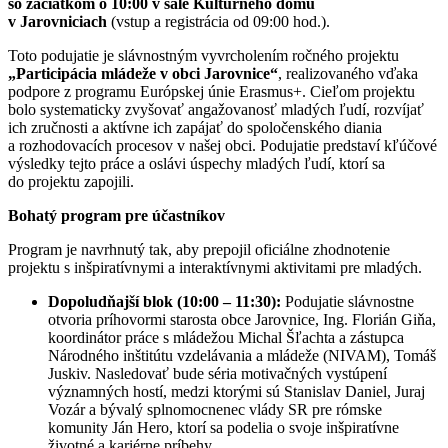
so začiatkom o 10:00 v sále Kultúrneho domu
v Jarovniciach
(vstup a registrácia od 09:00 hod.).
Toto podujatie je slávnostným vyvrcholením ročného projektu
„Participácia mládeže v obci Jarovnice“
, realizovaného vďaka
podpore z programu Európskej únie Erasmus+. Cieľom projektu
bolo systematicky zvyšovať angažovanosť mladých ľudí, rozvíjať
ich zručnosti a aktívne ich zapájať do spoločenského diania
a rozhodovacích procesov v našej obci. Podujatie predstaví kľúčové
výsledky tejto práce a oslávi úspechy mladých ľudí, ktorí sa
do projektu zapojili.
Bohatý program pre účastníkov
Program je navrhnutý tak, aby prepojil oficiálne zhodnotenie
projektu s inšpiratívnymi a interaktívnymi aktivitami pre mladých.
Dopoludňajší blok (10:00 – 11:30):
Podujatie slávnostne
otvoria príhovormi starosta obce Jarovnice, Ing. Florián Giňa,
koordinátor práce s mládežou Michal Šľachta a zástupca
Národného inštitútu vzdelávania a mládeže (NIVAM), Tomáš
Juskiv. Nasledovať bude séria motivačných vystúpení
významných hostí, medzi ktorými sú Stanislav Daniel, Juraj
Vozár a bývalý splnomocnenec vlády SR pre rómske
komunity Ján Hero, ktorí sa podelia o svoje inšpiratívne
životné a kariérne príbehy.