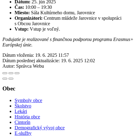
Dátum:
25. jún 2025
Čas:
10:00 – 19:30
Miesto:
Sála Kultúrneho domu, Jarovnice
Organizátori:
Centrum mládeže Jarovnice v spolupráci
s Obcou Jarovnice
Vstup:
Vstup je voľný.
Podujatie je realizované s finančnou podporou programu Erasmus+
Európskej únie.
Dátum vloženia:
19. 6. 2025 11:57
Dátum poslednej aktualizácie:
19. 6. 2025 12:02
Autor:
Správca Webu
Obec
Symboly obce
Školstvo
Lekári
História obce
Cintorín
Demografický vývoj obce
E-služby