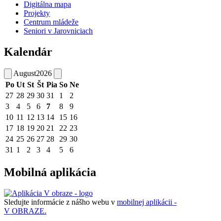
Digitálna mapa
Projekty
Centrum mládeže
Seniori v Jarovniciach
Kalendár
August
2026
Po
Ut
St
Št
Pia
So
Ne
27
28
29
30
31
1
2
3
4
5
6
7
8
9
10
11
12
13
14
15
16
17
18
19
20
21
22
23
24
25
26
27
28
29
30
31
1
2
3
4
5
6
Mobilná aplikácia
Sledujte informácie z nášho webu v
mobilnej aplikácii -
V OBRAZE.