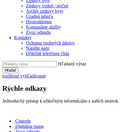
Zmluvy byty
Zmluvy vodné ⁄ stočné
Archív zmluvy byty
Úradná tabuľa
Hospodárenie
Komunálne služby
Zvoz odpadu
Kontakty
Ochrana osobných údajov
Napíšte nám
Dôležité telefónne čísla
Hľadaný výraz
Hľadať
rozšírené vyhľadávanie
Rýchle odkazy
Jednoduchý prístup k užitočným informáciám z našich stránok.
Cintorín
Digitálna mapa
Zvoz odpadu