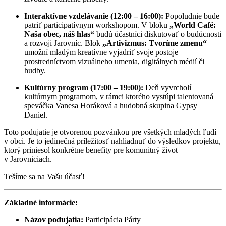
Interaktívne vzdelávanie (12:00 – 16:00):
Popoludnie bude
patriť participatívnym workshopom. V bloku
„World Café:
Naša obec, náš hlas“
budú účastníci diskutovať o budúcnosti
a rozvoji Jarovníc. Blok
„Artivizmus: Tvoríme zmenu“
umožní mladým kreatívne vyjadriť svoje postoje
prostredníctvom vizuálneho umenia, digitálnych médií či
hudby.
Kultúrny program (17:00 – 19:00):
Deň vyvrcholí
kultúrnym programom, v rámci ktorého vystúpi talentovaná
speváčka Vanesa Horáková a hudobná skupina Gypsy
Daniel.
Toto podujatie je otvorenou pozvánkou pre všetkých mladých ľudí
v obci. Je to jedinečná príležitosť nahliadnuť do výsledkov projektu,
ktorý priniesol konkrétne benefity pre komunitný život
v Jarovniciach.
Tešíme sa na Vašu účasť!
Základné informácie:
Názov podujatia:
Participácia Párty