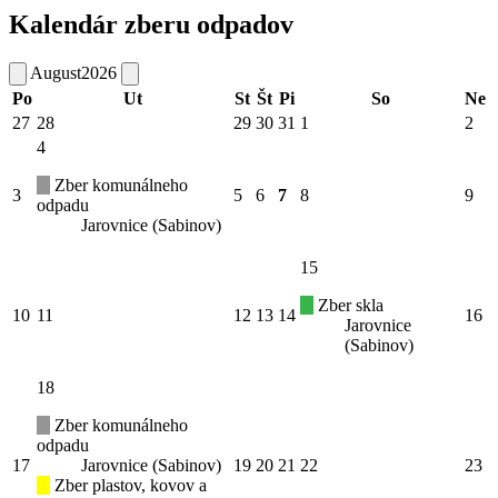
Kalendár zberu odpadov
August
2026
Po
Ut
St
Št
Pi
So
Ne
27
28
29
30
31
1
2
4
Zber komunálneho
3
5
6
7
8
9
odpadu
Jarovnice (Sabinov)
15
Zber skla
10
11
12
13
14
16
Jarovnice
(Sabinov)
18
Zber komunálneho
odpadu
17
Jarovnice (Sabinov)
19
20
21
22
23
Zber plastov, kovov a