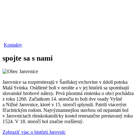
Kontakty
spojte sa s nami
Jarovnice sa rozprestierajú v Šarišskej vrchovine v údolí potoka
Malá Svinka. Osídlené boli v neolite a v jej histórii sa spomínajú
slovanské hrobové nálezy. Prvá písomná zmienka o obci pochádza
z roku 1260. Začiatkom 14. storočia to boli dve osady Vyšné
a Nižné Jarovnice, ktoré v 15. storočí splynuli. Patrili viacerým
šľachtickým rodom. Najvýznamnejšou stavbou od nepamäti bol
v Jarovniciach rímskokatolícky kostol renesančne prestavaný roku
1524. V 18. storočí bol značne rozšírený.
Zobraziť viac o histórii Jarovníc