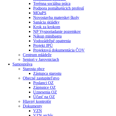
Terénna sociálna práca
Podpora pomáhajúcich profesií
MOaPS
Novostavba materskej školy
Sanácia skládky
Krok za krokom
NP Vysporiadanie pozemkov
Nákup minibagra
Vodozádržné opatrenia
Projekt JPÚ
Projektová dokumentácia ČOV
Centrum mládeže
Seniori v Jarovniciach
Samospráva
Starosta obce
Zástupca starostu
Obecné zastupiteľstvo
Poslanci OZ
Zápisnice OZ
Uznesenia OZ
Účasť na OZ
Hlavný kontrolór
Dokumenty
VZN
VZN archív