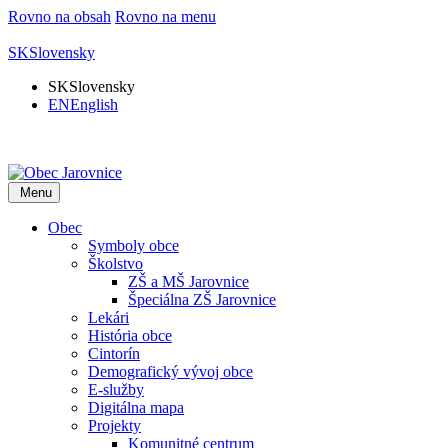
Rovno na obsah
Rovno na menu
SK
Slovensky
SK
Slovensky
EN
English
Menu
Obec
Symboly obce
Školstvo
ZŠ a MŠ Jarovnice
Špeciálna ZŠ Jarovnice
Lekári
História obce
Cintorín
Demografický vývoj obce
E-služby
Digitálna mapa
Projekty
Komunitné centrum