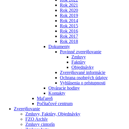
Rok 2021
Rok 2020
Rok 2019
Rok 2014
Rok 2015
Rok 2016
Rok 2017
Rok 2018
Dokumenty
Povinné zverejňovanie
Zmluvy
Faktúry
Objednávky
Zverejňované informácie
Ochrana osobných údajov
Vyhlásenia o prístupnosti
Otváracie hodiny
Kontakty
Maľareň
Počítačové centrum
Zverejňovanie
Zmluvy, Faktúry, Objednávky
FZO Archív
Zmluvy cintorín