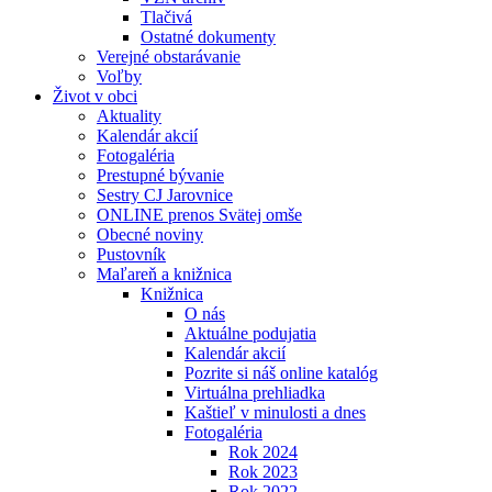
Tlačivá
Ostatné dokumenty
Verejné obstarávanie
Voľby
Život v obci
Aktuality
Kalendár akcií
Fotogaléria
Prestupné bývanie
Sestry CJ Jarovnice
ONLINE prenos Svätej omše
Obecné noviny
Pustovník
Maľareň a knižnica
Knižnica
O nás
Aktuálne podujatia
Kalendár akcií
Pozrite si náš online katalóg
Virtuálna prehliadka
Kaštieľ v minulosti a dnes
Fotogaléria
Rok 2024
Rok 2023
Rok 2022