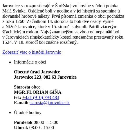
Jarovnice sa rozprestierajú v Šarišskej vrchovine v údolí potoka
Malá Svinka. Osídlené boli v neolite a v jej histórii sa spomínajú
slovanské hrobové nálezy. Prvá písomná zmienka o obci pochádza
z roku 1260. Začiatkom 14. storočia to boli dve osady Vyšné
a Nižné Jarovnice, ktoré v 15. storočí splynuli. Patrili viacerým
šľachtickým rodom. Najvýznamnejšou stavbou od nepamäti bol
v Jarovniciach rímskokatolícky kostol renesančne prestavaný roku
1524. V 18. storočí bol značne rozšírený.
Zobraziť viac o histórii Jarovníc
Informácie o obci
Obecný úrad Jarovnice
Jarovnice 223, 082 63 Jarovnice
Starosta obce
MGR.FLORIÁN GIŇA
tel.:
+421 (910) 793 483
E-mail:
starosta@jarovnice.sk
Úradné hodiny
Pondelok
08:00 - 15:00
Utorok
08:00 - 15:00