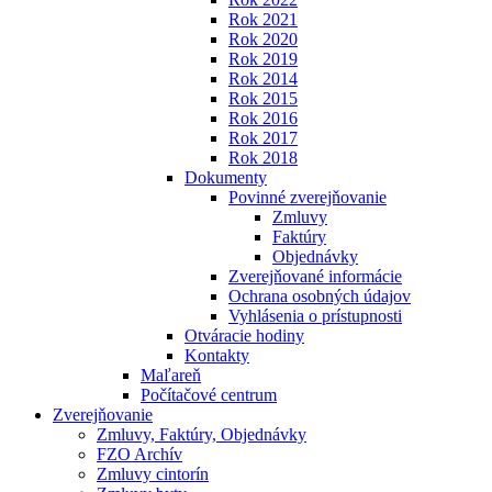
Rok 2021
Rok 2020
Rok 2019
Rok 2014
Rok 2015
Rok 2016
Rok 2017
Rok 2018
Dokumenty
Povinné zverejňovanie
Zmluvy
Faktúry
Objednávky
Zverejňované informácie
Ochrana osobných údajov
Vyhlásenia o prístupnosti
Otváracie hodiny
Kontakty
Maľareň
Počítačové centrum
Zverejňovanie
Zmluvy, Faktúry, Objednávky
FZO Archív
Zmluvy cintorín