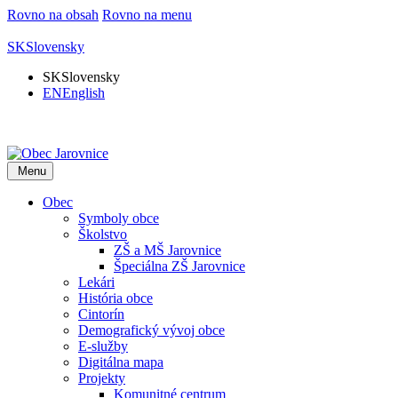
Rovno na obsah
Rovno na menu
SK
Slovensky
SK
Slovensky
EN
English
Menu
Obec
Symboly obce
Školstvo
ZŠ a MŠ Jarovnice
Špeciálna ZŠ Jarovnice
Lekári
História obce
Cintorín
Demografický vývoj obce
E-služby
Digitálna mapa
Projekty
Komunitné centrum