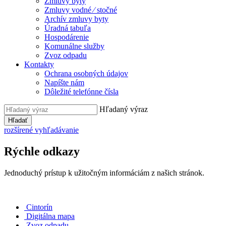
Zmluvy byty
Zmluvy vodné ⁄ stočné
Archív zmluvy byty
Úradná tabuľa
Hospodárenie
Komunálne služby
Zvoz odpadu
Kontakty
Ochrana osobných údajov
Napíšte nám
Dôležité telefónne čísla
Hľadaný výraz
Hľadať
rozšírené vyhľadávanie
Rýchle odkazy
Jednoduchý prístup k užitočným informáciám z našich stránok.
Cintorín
Digitálna mapa
Zvoz odpadu