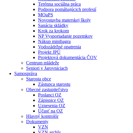
Terénna sociálna práca
Podpora pomáhajúcich profesií
MOaPS
Novostavba materskej školy
Sanácia skládky
Krok za krokom
NP Vysporiadanie pozemkov
Nákup minibagra
Vodozádržné opatrenia
Projekt JPÚ
Projektová dokumentácia ČOV
Centrum mládeže
Seniori v Jarovniciach
Samospráva
Starosta obce
Zástupca starostu
Obecné zastupiteľstvo
Poslanci OZ
Zápisnice OZ
Uznesenia OZ
Účasť na OZ
Hlavný kontrolór
Dokumenty
VZN
VZN archív