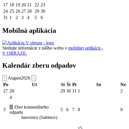
17
18
19
20
21
22
23
24
25
26
27
28
29
30
31
1
2
3
4
5
6
Mobilná aplikácia
Sledujte informácie z nášho webu v
mobilnej aplikácii -
V OBRAZE.
Kalendár zberu odpadov
August
2026
Po
Ut
St
Št
Pi
So
Ne
27
28
29
30
31
1
2
4
Zber komunálneho
3
5
6
7
8
9
odpadu
Jarovnice (Sabinov)
15