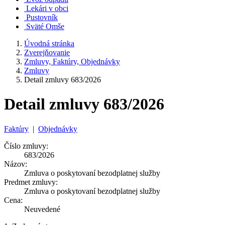
Lekári v obci
Pustovník
Sväté Omše
Úvodná stránka
Zverejňovanie
Zmluvy, Faktúry, Objednávky
Zmluvy
Detail zmluvy 683/2026
Detail zmluvy 683/2026
Faktúry
|
Objednávky
Číslo zmluvy:
683/2026
Názov:
Zmluva o poskytovaní bezodplatnej služby
Predmet zmluvy:
Zmluva o poskytovaní bezodplatnej služby
Cena:
Neuvedené