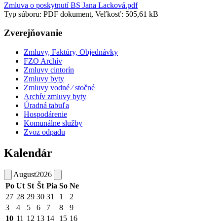
Zmluva o poskytnutí BS Jana Lacková.pdf
Typ súboru: PDF dokument, Veľkosť: 505,61 kB
Zverejňovanie
Zmluvy, Faktúry, Objednávky
FZO Archív
Zmluvy cintorín
Zmluvy byty
Zmluvy vodné ⁄ stočné
Archív zmluvy byty
Úradná tabuľa
Hospodárenie
Komunálne služby
Zvoz odpadu
Kalendár
August
2026
Po
Ut
St
Št
Pia
So
Ne
27
28
29
30
31
1
2
3
4
5
6
7
8
9
10
11
12
13
14
15
16