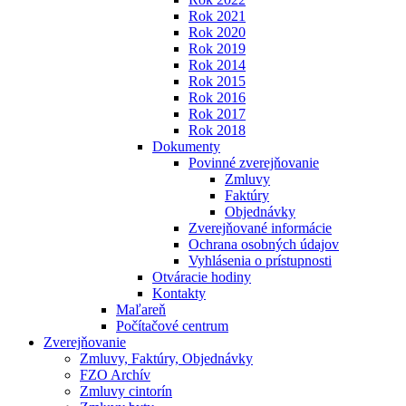
Rok 2021
Rok 2020
Rok 2019
Rok 2014
Rok 2015
Rok 2016
Rok 2017
Rok 2018
Dokumenty
Povinné zverejňovanie
Zmluvy
Faktúry
Objednávky
Zverejňované informácie
Ochrana osobných údajov
Vyhlásenia o prístupnosti
Otváracie hodiny
Kontakty
Maľareň
Počítačové centrum
Zverejňovanie
Zmluvy, Faktúry, Objednávky
FZO Archív
Zmluvy cintorín