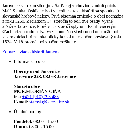
Jarovnice sa rozprestierajú v Šarišskej vrchovine v údolí potoka
Malá Svinka. Osídlené boli v neolite a v jej histórii sa spomínajú
slovanské hrobové nálezy. Prvá písomná zmienka o obci pochádza
z roku 1260. Začiatkom 14. storočia to boli dve osady Vyšné
a Nižné Jarovnice, ktoré v 15. storočí splynuli. Patrili viacerým
šľachtickým rodom. Najvýznamnejšou stavbou od nepamäti bol
v Jarovniciach rímskokatolícky kostol renesančne prestavaný roku
1524. V 18. storočí bol značne rozšírený.
Zobraziť viac o histórii Jarovníc
Informácie o obci
Obecný úrad Jarovnice
Jarovnice 223, 082 63 Jarovnice
Starosta obce
MGR.FLORIÁN GIŇA
tel.:
+421 (910) 793 483
E-mail:
starosta@jarovnice.sk
Úradné hodiny
Pondelok
08:00 - 15:00
Utorok
08:00 - 15:00