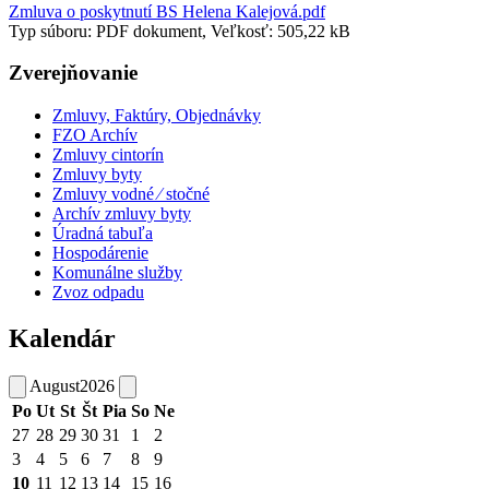
Zmluva o poskytnutí BS Helena Kalejová.pdf
Typ súboru: PDF dokument, Veľkosť: 505,22 kB
Zverejňovanie
Zmluvy, Faktúry, Objednávky
FZO Archív
Zmluvy cintorín
Zmluvy byty
Zmluvy vodné ⁄ stočné
Archív zmluvy byty
Úradná tabuľa
Hospodárenie
Komunálne služby
Zvoz odpadu
Kalendár
August
2026
Po
Ut
St
Št
Pia
So
Ne
27
28
29
30
31
1
2
3
4
5
6
7
8
9
10
11
12
13
14
15
16