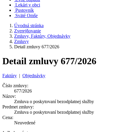
Lekári v obci
Pustovník
Sväté Omše
Úvodná stránka
Zverejňovanie
Zmluvy, Faktúry, Objednávky
Zmluvy
Detail zmluvy 677/2026
Detail zmluvy 677/2026
Faktúry
|
Objednávky
Číslo zmluvy:
677/2026
Názov:
Zmluva o poskytovaní bezodplatnej služby
Predmet zmluvy:
Zmluva o poskytovaní bezodplatnej služby
Cena:
Neuvedené