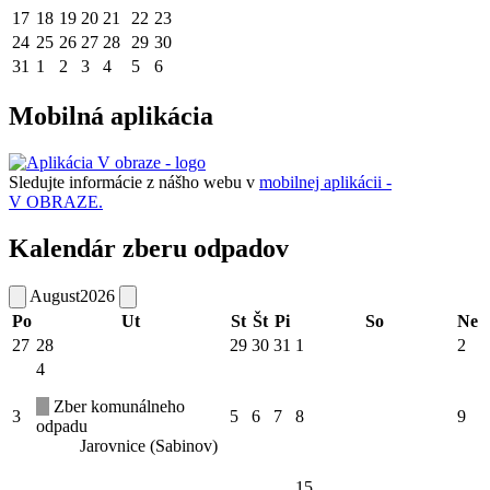
17
18
19
20
21
22
23
24
25
26
27
28
29
30
31
1
2
3
4
5
6
Mobilná aplikácia
Sledujte informácie z nášho webu v
mobilnej aplikácii -
V OBRAZE.
Kalendár zberu odpadov
August
2026
Po
Ut
St
Št
Pi
So
Ne
27
28
29
30
31
1
2
4
Zber komunálneho
3
5
6
7
8
9
odpadu
Jarovnice (Sabinov)
15