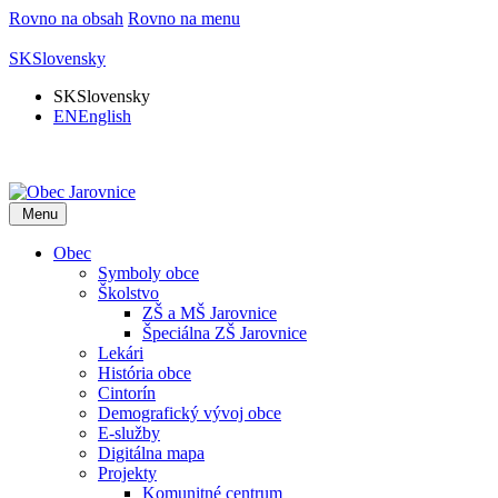
Rovno na obsah
Rovno na menu
SK
Slovensky
SK
Slovensky
EN
English
Menu
Obec
Symboly obce
Školstvo
ZŠ a MŠ Jarovnice
Špeciálna ZŠ Jarovnice
Lekári
História obce
Cintorín
Demografický vývoj obce
E-služby
Digitálna mapa
Projekty
Komunitné centrum