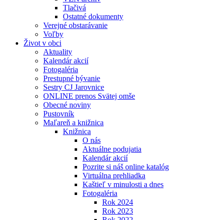
Tlačivá
Ostatné dokumenty
Verejné obstarávanie
Voľby
Život v obci
Aktuality
Kalendár akcií
Fotogaléria
Prestupné bývanie
Sestry CJ Jarovnice
ONLINE prenos Svätej omše
Obecné noviny
Pustovník
Maľareň a knižnica
Knižnica
O nás
Aktuálne podujatia
Kalendár akcií
Pozrite si náš online katalóg
Virtuálna prehliadka
Kaštieľ v minulosti a dnes
Fotogaléria
Rok 2024
Rok 2023
Rok 2022