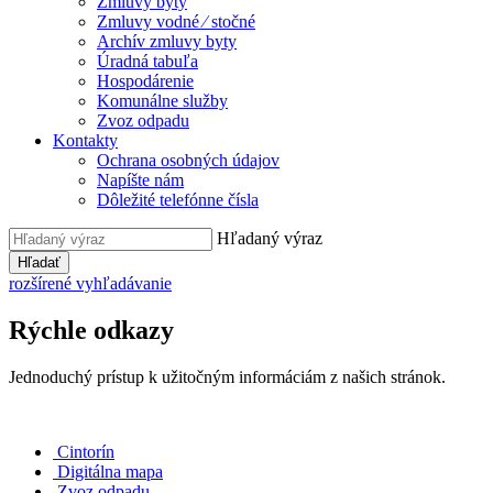
Zmluvy byty
Zmluvy vodné ⁄ stočné
Archív zmluvy byty
Úradná tabuľa
Hospodárenie
Komunálne služby
Zvoz odpadu
Kontakty
Ochrana osobných údajov
Napíšte nám
Dôležité telefónne čísla
Hľadaný výraz
Hľadať
rozšírené vyhľadávanie
Rýchle odkazy
Jednoduchý prístup k užitočným informáciám z našich stránok.
Cintorín
Digitálna mapa
Zvoz odpadu