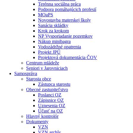
Terénna sociálna práca
Podpora pomáhajúcich profesií
MOaPS
Novostavba materskej školy
Sanácia skládky
Krok za krokom
NP Vysporiadanie pozemkov
Nákup minibagra
Vodozádržné opatrenia
Projekt JPÚ
Projektová dokumentácia ČOV
Centrum mládeže
Seniori v Jarovniciach
Samospráva
Starosta obce
Zástupca starostu
Obecné zastupiteľstvo
Poslanci OZ
Zápisnice OZ
Uznesenia OZ
Účasť na OZ
Hlavný kontrolór
Dokumenty
VZN
VZN archív