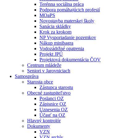
Terénna sociálna práca
Podpora pomáhajúcich profesií
MOaPS
Novostavba materskej školy
Sanácia skládky
Krok za krokom
NP Vysporiadanie pozemkov
Nákup minibagra
Vodozádržné opatrenia
Projekt JPÚ
Projektová dokumentácia ČOV
Centrum mládeže
Seniori v Jarovniciach
Samospráva
Starosta obce
Zástupca starostu
Obecné zastupiteľstvo
Poslanci OZ
Zápisnice OZ
Uznesenia OZ
Účasť na OZ
Hlavný kontrolór
Dokumenty
VZN
VZN archív