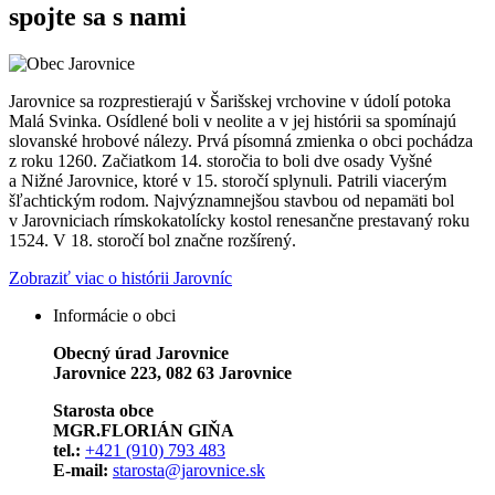
spojte sa s nami
Jarovnice sa rozprestierajú v Šarišskej vrchovine v údolí potoka
Malá Svinka. Osídlené boli v neolite a v jej histórii sa spomínajú
slovanské hrobové nálezy. Prvá písomná zmienka o obci pochádza
z roku 1260. Začiatkom 14. storočia to boli dve osady Vyšné
a Nižné Jarovnice, ktoré v 15. storočí splynuli. Patrili viacerým
šľachtickým rodom. Najvýznamnejšou stavbou od nepamäti bol
v Jarovniciach rímskokatolícky kostol renesančne prestavaný roku
1524. V 18. storočí bol značne rozšírený.
Zobraziť viac o histórii Jarovníc
Informácie o obci
Obecný úrad Jarovnice
Jarovnice 223, 082 63 Jarovnice
Starosta obce
MGR.FLORIÁN GIŇA
tel.:
+421 (910) 793 483
E-mail:
starosta@jarovnice.sk