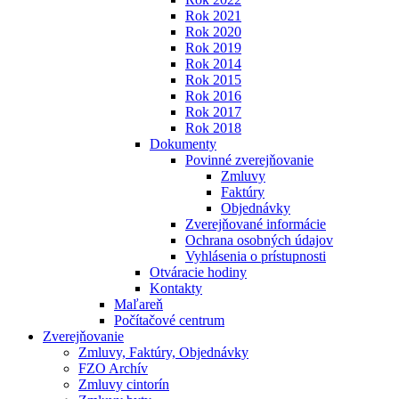
Rok 2021
Rok 2020
Rok 2019
Rok 2014
Rok 2015
Rok 2016
Rok 2017
Rok 2018
Dokumenty
Povinné zverejňovanie
Zmluvy
Faktúry
Objednávky
Zverejňované informácie
Ochrana osobných údajov
Vyhlásenia o prístupnosti
Otváracie hodiny
Kontakty
Maľareň
Počítačové centrum
Zverejňovanie
Zmluvy, Faktúry, Objednávky
FZO Archív
Zmluvy cintorín