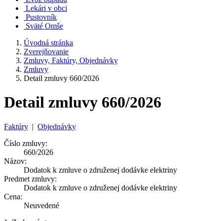
Lekári v obci
Pustovník
Sväté Omše
Úvodná stránka
Zverejňovanie
Zmluvy, Faktúry, Objednávky
Zmluvy
Detail zmluvy 660/2026
Detail zmluvy 660/2026
Faktúry
|
Objednávky
Číslo zmluvy:
660/2026
Názov:
Dodatok k zmluve o združenej dodávke elektriny
Predmet zmluvy:
Dodatok k zmluve o združenej dodávke elektriny
Cena:
Neuvedené