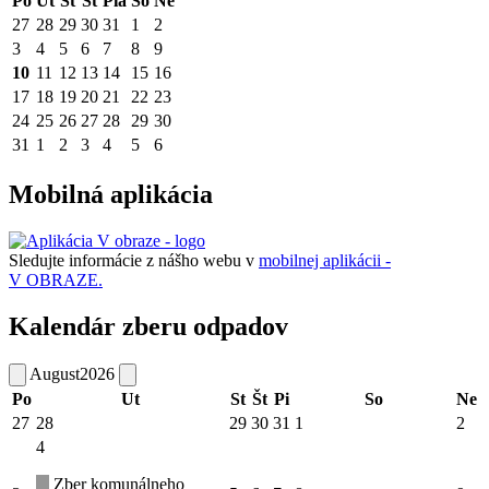
Po
Ut
St
Št
Pia
So
Ne
27
28
29
30
31
1
2
3
4
5
6
7
8
9
10
11
12
13
14
15
16
17
18
19
20
21
22
23
24
25
26
27
28
29
30
31
1
2
3
4
5
6
Mobilná aplikácia
Sledujte informácie z nášho webu v
mobilnej aplikácii -
V OBRAZE.
Kalendár zberu odpadov
August
2026
Po
Ut
St
Št
Pi
So
Ne
27
28
29
30
31
1
2
4
Zber komunálneho