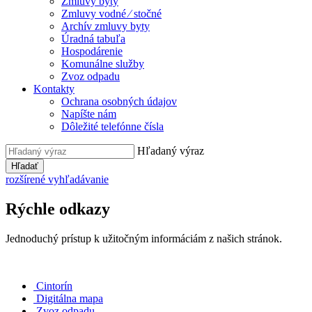
Zmluvy byty
Zmluvy vodné ⁄ stočné
Archív zmluvy byty
Úradná tabuľa
Hospodárenie
Komunálne služby
Zvoz odpadu
Kontakty
Ochrana osobných údajov
Napíšte nám
Dôležité telefónne čísla
Hľadaný výraz
Hľadať
rozšírené vyhľadávanie
Rýchle odkazy
Jednoduchý prístup k užitočným informáciám z našich stránok.
Cintorín
Digitálna mapa
Zvoz odpadu