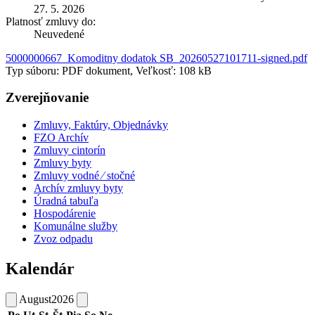
27. 5. 2026
Platnosť zmluvy do:
Neuvedené
5000000667_Komoditny dodatok SB_20260527101711-signed.pdf
Typ súboru: PDF dokument, Veľkosť: 108 kB
Zverejňovanie
Zmluvy, Faktúry, Objednávky
FZO Archív
Zmluvy cintorín
Zmluvy byty
Zmluvy vodné ⁄ stočné
Archív zmluvy byty
Úradná tabuľa
Hospodárenie
Komunálne služby
Zvoz odpadu
Kalendár
August
2026