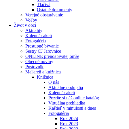
Tlačivá
Ostatné dokumenty
Verejné obstarávanie
Voľby
Život v obci
Aktuality
Kalendár akcií
Fotogaléria
Prestupné bývanie
Sestry CJ Jarovnice
ONLINE prenos Svätej omše
Obecné noviny
Pustovník
Maľareň a knižnica
Knižnica
O nás
Aktuálne podujatia
Kalendár akcií
Pozrite si náš online katalóg
Virtuálna prehliadka
Kaštieľ v minulosti a dnes
Fotogaléria
Rok 2024
Rok 2023
Rok 2022