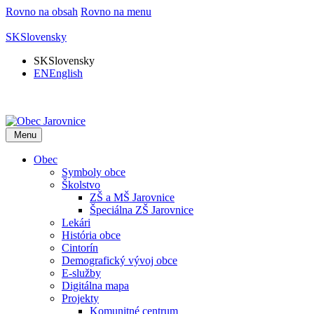
Rovno na obsah
Rovno na menu
SK
Slovensky
SK
Slovensky
EN
English
Menu
Obec
Symboly obce
Školstvo
ZŠ a MŠ Jarovnice
Špeciálna ZŠ Jarovnice
Lekári
História obce
Cintorín
Demografický vývoj obce
E-služby
Digitálna mapa
Projekty
Komunitné centrum