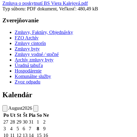
Zmluva o poskytnutí BS Viera Kalejová.pdf
Typ súboru: PDF dokument, Veľkosť: 480,49 kB
Zverejňovanie
Zmluvy, Faktúry, Objednávky
FZO Archív
Zmluvy cintorín
Zmluvy byty
Zmluvy vodné ⁄ stočné
Archív zmluvy byty
Úradná tabuľa
Hospodárenie
Komunálne služby
Zvoz odpadu
Kalendár
August
2026
Po
Ut
St
Št
Pia
So
Ne
27
28
29
30
31
1
2
3
4
5
6
7
8
9
10
11
12
13
14
15
16