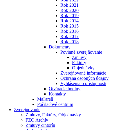
Rok 2021
Rok 2020
Rok 2019
Rok 2014
Rok 2015
Rok 2016
Rok 2017
Rok 2018
Dokumenty
Povinné zverejňovanie
Zmluvy
Faktúry
Objednávky
Zverejňované informácie
Ochrana osobných údajov
Vyhlásenia o prístupnosti
Otváracie hodiny
Kontakty
Maľareň
Počítačové centrum
Zverejňovanie
Zmluvy, Faktúry, Objednávky
FZO Archív
Zmluvy cintorín