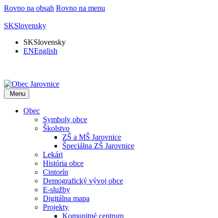
Rovno na obsah
Rovno na menu
SK
Slovensky
SK
Slovensky
EN
English
Menu
Obec
Symboly obce
Školstvo
ZŠ a MŠ Jarovnice
Špeciálna ZŠ Jarovnice
Lekári
História obce
Cintorín
Demografický vývoj obce
E-služby
Digitálna mapa
Projekty
Komunitné centrum