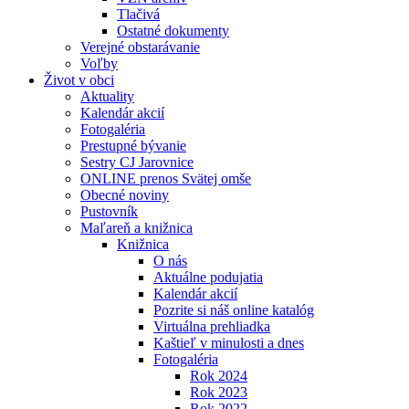
Tlačivá
Ostatné dokumenty
Verejné obstarávanie
Voľby
Život v obci
Aktuality
Kalendár akcií
Fotogaléria
Prestupné bývanie
Sestry CJ Jarovnice
ONLINE prenos Svätej omše
Obecné noviny
Pustovník
Maľareň a knižnica
Knižnica
O nás
Aktuálne podujatia
Kalendár akcií
Pozrite si náš online katalóg
Virtuálna prehliadka
Kaštieľ v minulosti a dnes
Fotogaléria
Rok 2024
Rok 2023
Rok 2022