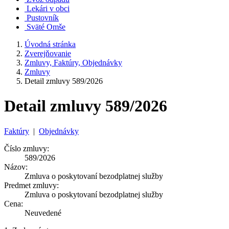
Lekári v obci
Pustovník
Sväté Omše
Úvodná stránka
Zverejňovanie
Zmluvy, Faktúry, Objednávky
Zmluvy
Detail zmluvy 589/2026
Detail zmluvy 589/2026
Faktúry
|
Objednávky
Číslo zmluvy:
589/2026
Názov:
Zmluva o poskytovaní bezodplatnej služby
Predmet zmluvy:
Zmluva o poskytovaní bezodplatnej služby
Cena:
Neuvedené