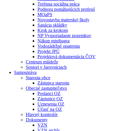
Terénna sociálna práca
Podpora pomáhajúcich profesií
MOaPS
Novostavba materskej školy
Sanácia skládky
Krok za krokom
NP Vysporiadanie pozemkov
Nákup minibagra
Vodozádržné opatrenia
Projekt JPÚ
Projektová dokumentácia ČOV
Centrum mládeže
Seniori v Jarovniciach
Samospráva
Starosta obce
Zástupca starostu
Obecné zastupiteľstvo
Poslanci OZ
Zápisnice OZ
Uznesenia OZ
Účasť na OZ
Hlavný kontrolór
Dokumenty
VZN
VZN archív