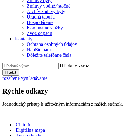
Zmluvy byty
Zmluvy vodné ⁄ stočné
Archív zmluvy byty
Úradná tabuľa
Hospodárenie
Komunálne služby
Zvoz odpadu
Kontakty
Ochrana osobných údajov
Napíšte nám
Dôležité telefónne čísla
Hľadaný výraz
Hľadať
rozšírené vyhľadávanie
Rýchle odkazy
Jednoduchý prístup k užitočným informáciám z našich stránok.
Cintorín
Digitálna mapa
Zvoz odpadu