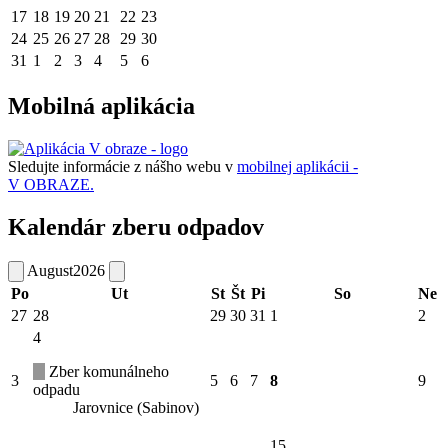
17
18
19
20
21
22
23
24
25
26
27
28
29
30
31
1
2
3
4
5
6
Mobilná aplikácia
Sledujte informácie z nášho webu v
mobilnej aplikácii -
V OBRAZE.
Kalendár zberu odpadov
August
2026
Po
Ut
St
Št
Pi
So
Ne
27
28
29
30
31
1
2
4
Zber komunálneho
3
5
6
7
8
9
odpadu
Jarovnice (Sabinov)
15