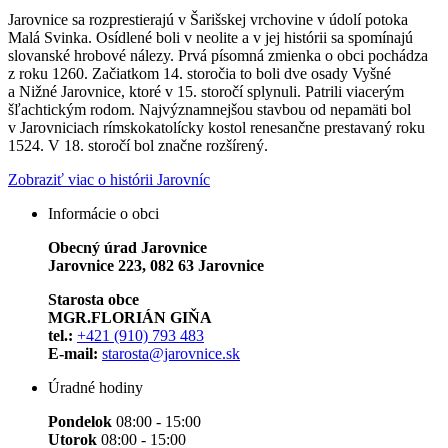
Jarovnice sa rozprestierajú v Šarišskej vrchovine v údolí potoka
Malá Svinka. Osídlené boli v neolite a v jej histórii sa spomínajú
slovanské hrobové nálezy. Prvá písomná zmienka o obci pochádza
z roku 1260. Začiatkom 14. storočia to boli dve osady Vyšné
a Nižné Jarovnice, ktoré v 15. storočí splynuli. Patrili viacerým
šľachtickým rodom. Najvýznamnejšou stavbou od nepamäti bol
v Jarovniciach rímskokatolícky kostol renesančne prestavaný roku
1524. V 18. storočí bol značne rozšírený.
Zobraziť viac o histórii Jarovníc
Informácie o obci
Obecný úrad Jarovnice
Jarovnice 223, 082 63 Jarovnice
Starosta obce
MGR.FLORIÁN GIŇA
tel.:
+421 (910) 793 483
E-mail:
starosta@jarovnice.sk
Úradné hodiny
Pondelok
08:00 - 15:00
Utorok
08:00 - 15:00