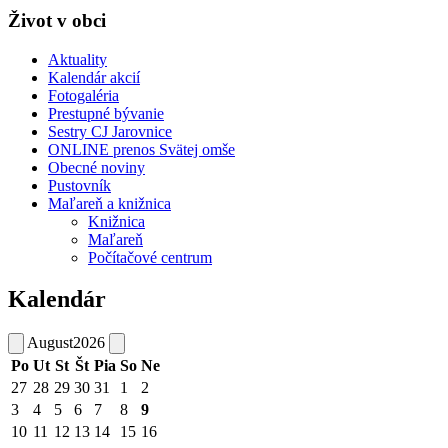
Život v obci
Aktuality
Kalendár akcií
Fotogaléria
Prestupné bývanie
Sestry CJ Jarovnice
ONLINE prenos Svätej omše
Obecné noviny
Pustovník
Maľareň a knižnica
Knižnica
Maľareň
Počítačové centrum
Kalendár
August
2026
Po
Ut
St
Št
Pia
So
Ne
27
28
29
30
31
1
2
3
4
5
6
7
8
9
10
11
12
13
14
15
16