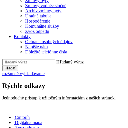
Zmluvy byty
Zmluvy vodné ⁄ stočné
Archív zmluvy byty
Úradná tabuľa
Hospodárenie
Komunálne služby
Zvoz odpadu
Kontakty
Ochrana osobných údajov
Napíšte nám
Dôležité telefónne čísla
Hľadaný výraz
Hľadať
rozšírené vyhľadávanie
Rýchle odkazy
Jednoduchý prístup k užitočným informáciám z našich stránok.
Cintorín
Digitálna mapa
Zvoz odpadu