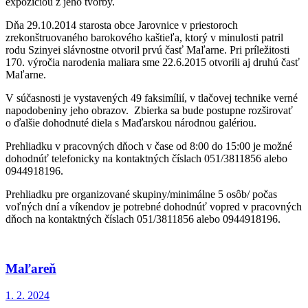
expozíciou z jeho tvorby.
Dňa 29.10.2014 starosta obce Jarovnice v priestoroch
zrekonštruovaného barokového kaštieľa, ktorý v minulosti patril
rodu Szinyei slávnostne otvoril prvú časť Maľarne. Pri príležitosti
170. výročia narodenia maliara sme 22.6.2015 otvorili aj druhú časť
Maľarne.
V súčasnosti je vystavených 49 faksimílií, v tlačovej technike verné
napodobeniny jeho obrazov. Zbierka sa bude postupne rozširovať
o ďalšie dohodnuté diela s Maďarskou národnou galériou.
Prehliadku v pracovných dňoch v čase od 8:00 do 15:00 je možné
dohodnúť telefonicky na kontaktných číslach 051/3811856 alebo
0944918196.
Prehliadku pre organizované skupiny/minimálne 5 osôb/ počas
voľných dní a víkendov je potrebné dohodnúť vopred v pracovných
dňoch na kontaktných číslach 051/3811856 alebo 0944918196.
Maľareň
1. 2. 2024