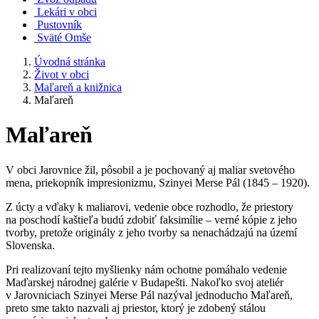
Lekári v obci
Pustovník
Sväté Omše
Úvodná stránka
Život v obci
Maľareň a knižnica
Maľareň
Maľareň
V obci Jarovnice žil, pôsobil a je pochovaný aj maliar svetového
mena, priekopník impresionizmu, Szinyei Merse Pál (1845 – 1920).
Z úcty a vďaky k maliarovi, vedenie obce rozhodlo, že priestory
na poschodí kaštieľa budú zdobiť faksimílie – verné kópie z jeho
tvorby, pretože originály z jeho tvorby sa nenachádzajú na území
Slovenska.
Pri realizovaní tejto myšlienky nám ochotne pomáhalo vedenie
Maďarskej národnej galérie v Budapešti. Nakoľko svoj ateliér
v Jarovniciach Szinyei Merse Pál nazýval jednoducho Maľareň,
preto sme takto nazvali aj priestor, ktorý je zdobený stálou