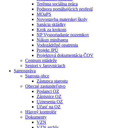
Terénna sociálna práca
Podpora pomáhajúcich profesií
MOaPS
Novostavba materskej školy
Sanácia skládky
Krok za krokom
NP Vysporiadanie pozemkov
Nákup minibagra
Vodozádržné opatrenia
Projekt JPÚ
Projektová dokumentácia ČOV
Centrum mládeže
Seniori v Jarovniciach
Samospráva
Starosta obce
Zástupca starostu
Obecné zastupiteľstvo
Poslanci OZ
Zápisnice OZ
Uznesenia OZ
Účasť na OZ
Hlavný kontrolór
Dokumenty
VZN
VZN archív