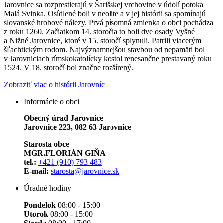
Jarovnice sa rozprestierajú v Šarišskej vrchovine v údolí potoka
Malá Svinka. Osídlené boli v neolite a v jej histórii sa spomínajú
slovanské hrobové nálezy. Prvá písomná zmienka o obci pochádza
z roku 1260. Začiatkom 14. storočia to boli dve osady Vyšné
a Nižné Jarovnice, ktoré v 15. storočí splynuli. Patrili viacerým
šľachtickým rodom. Najvýznamnejšou stavbou od nepamäti bol
v Jarovniciach rímskokatolícky kostol renesančne prestavaný roku
1524. V 18. storočí bol značne rozšírený.
Zobraziť viac o histórii Jarovníc
Informácie o obci
Obecný úrad Jarovnice
Jarovnice 223, 082 63 Jarovnice
Starosta obce
MGR.FLORIÁN GIŇA
tel.:
+421 (910) 793 483
E-mail:
starosta@jarovnice.sk
Úradné hodiny
Pondelok
08:00 - 15:00
Utorok
08:00 - 15:00
Streda
08:00 - 17:00