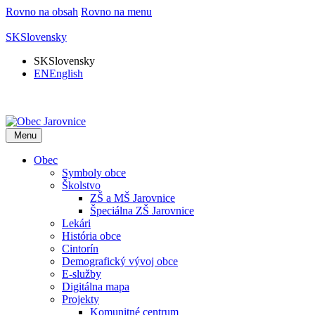
Rovno na obsah
Rovno na menu
SK
Slovensky
SK
Slovensky
EN
English
Menu
Obec
Symboly obce
Školstvo
ZŠ a MŠ Jarovnice
Špeciálna ZŠ Jarovnice
Lekári
História obce
Cintorín
Demografický vývoj obce
E-služby
Digitálna mapa
Projekty
Komunitné centrum