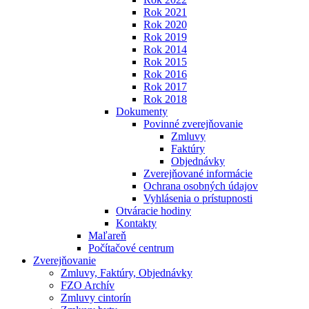
Rok 2021
Rok 2020
Rok 2019
Rok 2014
Rok 2015
Rok 2016
Rok 2017
Rok 2018
Dokumenty
Povinné zverejňovanie
Zmluvy
Faktúry
Objednávky
Zverejňované informácie
Ochrana osobných údajov
Vyhlásenia o prístupnosti
Otváracie hodiny
Kontakty
Maľareň
Počítačové centrum
Zverejňovanie
Zmluvy, Faktúry, Objednávky
FZO Archív
Zmluvy cintorín