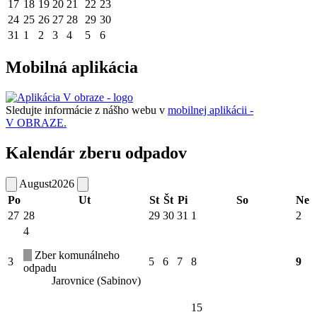
17
18
19
20
21
22
23
24
25
26
27
28
29
30
31
1
2
3
4
5
6
Mobilná aplikácia
Sledujte informácie z nášho webu v
mobilnej aplikácii -
V OBRAZE.
Kalendár zberu odpadov
August
2026
Po
Ut
St
Št
Pi
So
Ne
27
28
29
30
31
1
2
4
Zber komunálneho
3
5
6
7
8
9
odpadu
Jarovnice (Sabinov)
15