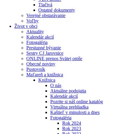
Tlačivá
Ostatné dokumenty
Verejné obstarávanie
Voľby
Život v obci
Aktuality
Kalendár akcií
Fotogaléria
Prestupné bývanie
Sestry CJ Jarovnice
ONLINE prenos Svätej omše
Obecné noviny
Pustovník
Maľareň a knižnica
Knižnica
O nás
Aktuálne podujatia
Kalendár akcií
Pozrite si náš online katalóg
Virtuálna prehliadka
Kaštieľ v minulosti a dnes
Fotogaléria
Rok 2024
Rok 2023
Rok 2022