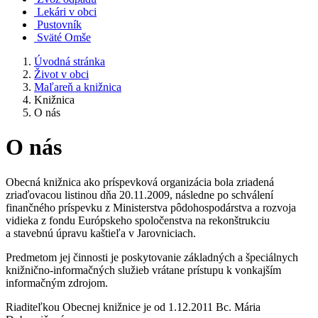
Lekári v obci
Pustovník
Sväté Omše
Úvodná stránka
Život v obci
Maľareň a knižnica
Knižnica
O nás
O nás
Obecná knižnica ako príspevková organizácia bola zriadená
zriaďovacou listinou dňa 20.11.2009, následne po schválení
finančného príspevku z Ministerstva pôdohospodárstva a rozvoja
vidieka z fondu Európskeho spoločenstva na rekonštrukciu
a stavebnú úpravu kaštieľa v Jarovniciach.
Predmetom jej činnosti je poskytovanie základných a špeciálnych
knižnično-informačných služieb vrátane prístupu k vonkajším
informačným zdrojom.
Riaditeľkou Obecnej knižnice je od 1.12.2011 Bc. Mária