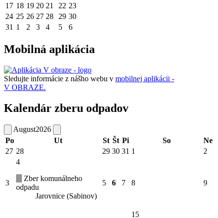
17
18
19
20
21
22
23
24
25
26
27
28
29
30
31
1
2
3
4
5
6
Mobilná aplikácia
Sledujte informácie z nášho webu v
mobilnej aplikácii -
V OBRAZE.
Kalendár zberu odpadov
August
2026
Po
Ut
St
Št
Pi
So
Ne
27
28
29
30
31
1
2
4
Zber komunálneho
3
5
6
7
8
9
odpadu
Jarovnice (Sabinov)
15