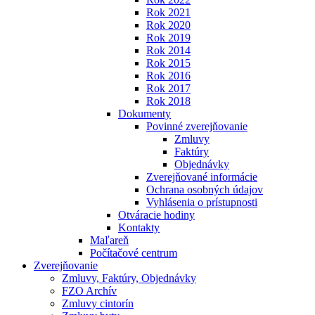
Rok 2021
Rok 2020
Rok 2019
Rok 2014
Rok 2015
Rok 2016
Rok 2017
Rok 2018
Dokumenty
Povinné zverejňovanie
Zmluvy
Faktúry
Objednávky
Zverejňované informácie
Ochrana osobných údajov
Vyhlásenia o prístupnosti
Otváracie hodiny
Kontakty
Maľareň
Počítačové centrum
Zverejňovanie
Zmluvy, Faktúry, Objednávky
FZO Archív
Zmluvy cintorín