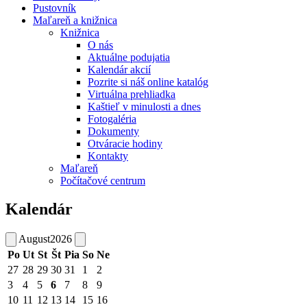
Pustovník
Maľareň a knižnica
Knižnica
O nás
Aktuálne podujatia
Kalendár akcií
Pozrite si náš online katalóg
Virtuálna prehliadka
Kaštieľ v minulosti a dnes
Fotogaléria
Dokumenty
Otváracie hodiny
Kontakty
Maľareň
Počítačové centrum
Kalendár
August
2026
Po
Ut
St
Št
Pia
So
Ne
27
28
29
30
31
1
2
3
4
5
6
7
8
9
10
11
12
13
14
15
16