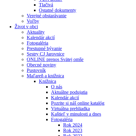
Tlačivá
Ostatné dokumenty
Verejné obstarávanie
Voľby
Život v obci
Aktuality
Kalendár akcií
Fotogaléria
Prestupné bývanie
Sestry CJ Jarovnice
ONLINE prenos Svätej omše
Obecné noviny
Pustovník
Maľareň a knižnica
Knižnica
O nás
Aktuálne podujatia
Kalendár akcií
Pozrite si náš online katalóg
Virtuálna prehliadka
Kaštieľ v minulosti a dnes
Fotogaléria
Rok 2024
Rok 2023
Rok 2022