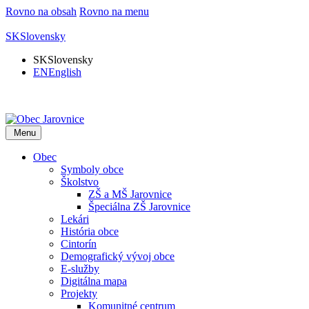
Rovno na obsah
Rovno na menu
SK
Slovensky
SK
Slovensky
EN
English
Menu
Obec
Symboly obce
Školstvo
ZŠ a MŠ Jarovnice
Špeciálna ZŠ Jarovnice
Lekári
História obce
Cintorín
Demografický vývoj obce
E-služby
Digitálna mapa
Projekty
Komunitné centrum