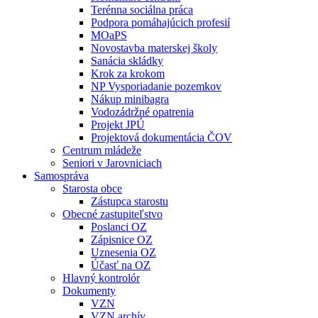
Terénna sociálna práca
Podpora pomáhajúcich profesií
MOaPS
Novostavba materskej školy
Sanácia skládky
Krok za krokom
NP Vysporiadanie pozemkov
Nákup minibagra
Vodozádržné opatrenia
Projekt JPÚ
Projektová dokumentácia ČOV
Centrum mládeže
Seniori v Jarovniciach
Samospráva
Starosta obce
Zástupca starostu
Obecné zastupiteľstvo
Poslanci OZ
Zápisnice OZ
Uznesenia OZ
Účasť na OZ
Hlavný kontrolór
Dokumenty
VZN
VZN archív