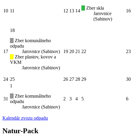
Zber skla
10
11
12
13
14
16
Jarovnice
(Sabinov)
18
Zber komunálneho
odpadu
17
Jarovnice (Sabinov)
19
20
21
22
23
Zber plastov, kovov a
VKM
Jarovnice (Sabinov)
24
25
26
27
28
29
30
1
Zber komunálneho
31
2
3
4
5
6
odpadu
Jarovnice (Sabinov)
Kalendár zvozu odpadu
Natur-Pack