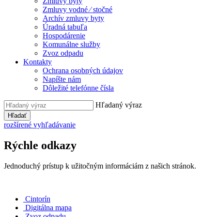
Zmluvy byty
Zmluvy vodné ⁄ stočné
Archív zmluvy byty
Úradná tabuľa
Hospodárenie
Komunálne služby
Zvoz odpadu
Kontakty
Ochrana osobných údajov
Napíšte nám
Dôležité telefónne čísla
Hľadaný výraz
Hľadať
rozšírené vyhľadávanie
Rýchle odkazy
Jednoduchý prístup k užitočným informáciám z našich stránok.
Cintorín
Digitálna mapa
Zvoz odpadu