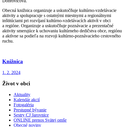
Dobrovičová.
Obecná knižnica organizuje a uskutočňuje kultúrno-vzdelávacie
aktivity a spolupracuje s ostatnými miestnymi a regionálnymi
inštitúciami pri rozvíjaní kultúrno-vzdelávacích aktivít v obci
a regióne. Organizuje a uskutočňuje poznávacie a prezentačné
aktivity smerujúce k uchovaniu kultúrneho dedičstva obce, regiónu
a aktívne sa podieľa na rozvoji kultúrno-poznávacieho cestovného
ruchu.
Knižnica
1. 2. 2024
Život v obci
Aktuality
Kalendár akcií
Fotogaléria
Prestupné bývanie
Sestry CJ Jarovnice
ONLINE prenos Svätej omše
Obecné noviny