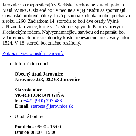
Jarovnice sa rozprestierajú v Šarišskej vrchovine v údolí potoka
Malá Svinka. Osídlené boli v neolite a v jej histórii sa spomínajú
slovanské hrobové nálezy. Prvá písomná zmienka o obci pochádza
z roku 1260. Začiatkom 14. storočia to boli dve osady Vyšné
a Nižné Jarovnice, ktoré v 15. storočí splynuli. Patrili viacerým
šľachtickým rodom. Najvýznamnejšou stavbou od nepamäti bol
v Jarovniciach rímskokatolícky kostol renesančne prestavaný roku
1524. V 18. storočí bol značne rozšírený.
Zobraziť viac o histórii Jarovníc
Informácie o obci
Obecný úrad Jarovnice
Jarovnice 223, 082 63 Jarovnice
Starosta obce
MGR.FLORIÁN GIŇA
tel.:
+421 (910) 793 483
E-mail:
starosta@jarovnice.sk
Úradné hodiny
Pondelok
08:00 - 15:00
Utorok
08:00 - 15:00