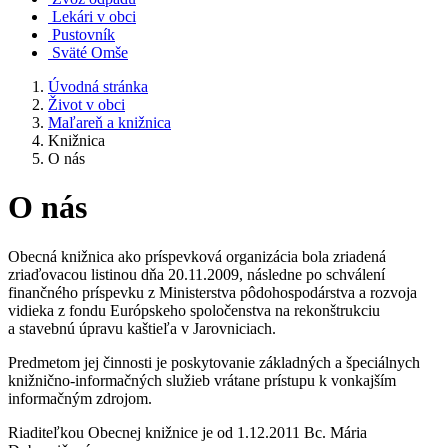
Lekári v obci
Pustovník
Sväté Omše
Úvodná stránka
Život v obci
Maľareň a knižnica
Knižnica
O nás
O nás
Obecná knižnica ako príspevková organizácia bola zriadená
zriaďovacou listinou dňa 20.11.2009, následne po schválení
finančného príspevku z Ministerstva pôdohospodárstva a rozvoja
vidieka z fondu Európskeho spoločenstva na rekonštrukciu
a stavebnú úpravu kaštieľa v Jarovniciach.
Predmetom jej činnosti je poskytovanie základných a špeciálnych
knižnično-informačných služieb vrátane prístupu k vonkajším
informačným zdrojom.
Riaditeľkou Obecnej knižnice je od 1.12.2011 Bc. Mária