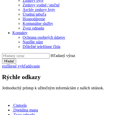
Zmluvy byty
Zmluvy vodné ⁄ stočné
Archív zmluvy byty
Úradná tabuľa
Hospodárenie
Komunálne služby
Zvoz odpadu
Kontakty
Ochrana osobných údajov
Napíšte nám
Dôležité telefónne čísla
Hľadaný výraz
Hľadať
rozšírené vyhľadávanie
Rýchle odkazy
Jednoduchý prístup k užitočným informáciám z našich stránok.
Cintorín
Digitálna mapa
Zvoz odpadu