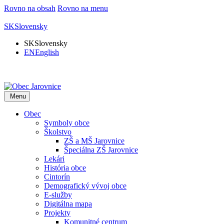
Rovno na obsah
Rovno na menu
SK
Slovensky
SK
Slovensky
EN
English
Menu
Obec
Symboly obce
Školstvo
ZŠ a MŠ Jarovnice
Špeciálna ZŠ Jarovnice
Lekári
História obce
Cintorín
Demografický vývoj obce
E-služby
Digitálna mapa
Projekty
Komunitné centrum