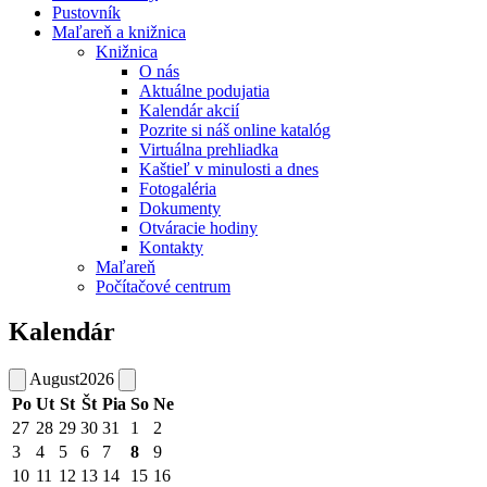
Pustovník
Maľareň a knižnica
Knižnica
O nás
Aktuálne podujatia
Kalendár akcií
Pozrite si náš online katalóg
Virtuálna prehliadka
Kaštieľ v minulosti a dnes
Fotogaléria
Dokumenty
Otváracie hodiny
Kontakty
Maľareň
Počítačové centrum
Kalendár
August
2026
Po
Ut
St
Št
Pia
So
Ne
27
28
29
30
31
1
2
3
4
5
6
7
8
9
10
11
12
13
14
15
16