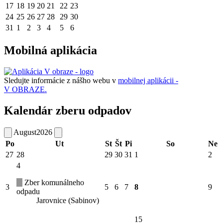
17
18
19
20
21
22
23
24
25
26
27
28
29
30
31
1
2
3
4
5
6
Mobilná aplikácia
Sledujte informácie z nášho webu v
mobilnej aplikácii -
V OBRAZE.
Kalendár zberu odpadov
August
2026
Po
Ut
St
Št
Pi
So
Ne
27
28
29
30
31
1
2
4
Zber komunálneho
3
5
6
7
8
9
odpadu
Jarovnice (Sabinov)
15