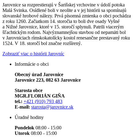
Jarovnice sa rozprestierajú v Šarišskej vrchovine v údolí potoka
Malá Svinka. Osídlené boli v neolite a v jej histórii sa spomínajú
slovanské hrobové nálezy. Prvá písomná zmienka o obci pochádza
z roku 1260. Začiatkom 14. storočia to boli dve osady Vyšné
a Nižné Jarovnice, ktoré v 15. storočí splynuli. Patrili viacerým
šľachtickým rodom. Najvýznamnejšou stavbou od nepamäti bol
v Jarovniciach rímskokatolícky kostol renesančne prestavaný roku
1524. V 18. storočí bol značne rozšírený.
Zobraziť viac o histórii Jarovníc
Informácie o obci
Obecný úrad Jarovnice
Jarovnice 223, 082 63 Jarovnice
Starosta obce
MGR.FLORIÁN GIŇA
tel.:
+421 (910) 793 483
E-mail:
starosta@jarovnice.sk
Úradné hodiny
Pondelok
08:00 - 15:00
Utorok
08:00 - 15:00