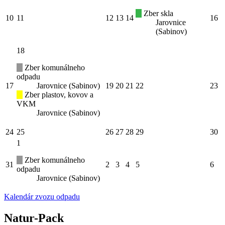
Zber skla
10
11
12
13
14
16
Jarovnice
(Sabinov)
18
Zber komunálneho
odpadu
17
Jarovnice (Sabinov)
19
20
21
22
23
Zber plastov, kovov a
VKM
Jarovnice (Sabinov)
24
25
26
27
28
29
30
1
Zber komunálneho
31
2
3
4
5
6
odpadu
Jarovnice (Sabinov)
Kalendár zvozu odpadu
Natur-Pack