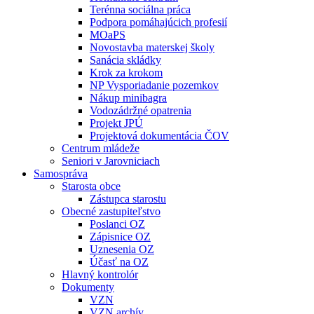
Terénna sociálna práca
Podpora pomáhajúcich profesií
MOaPS
Novostavba materskej školy
Sanácia skládky
Krok za krokom
NP Vysporiadanie pozemkov
Nákup minibagra
Vodozádržné opatrenia
Projekt JPÚ
Projektová dokumentácia ČOV
Centrum mládeže
Seniori v Jarovniciach
Samospráva
Starosta obce
Zástupca starostu
Obecné zastupiteľstvo
Poslanci OZ
Zápisnice OZ
Uznesenia OZ
Účasť na OZ
Hlavný kontrolór
Dokumenty
VZN
VZN archív