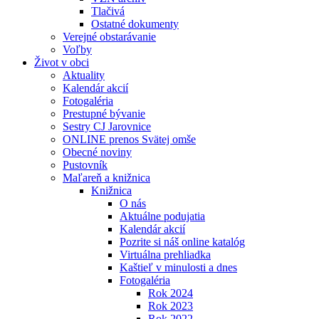
Tlačivá
Ostatné dokumenty
Verejné obstarávanie
Voľby
Život v obci
Aktuality
Kalendár akcií
Fotogaléria
Prestupné bývanie
Sestry CJ Jarovnice
ONLINE prenos Svätej omše
Obecné noviny
Pustovník
Maľareň a knižnica
Knižnica
O nás
Aktuálne podujatia
Kalendár akcií
Pozrite si náš online katalóg
Virtuálna prehliadka
Kaštieľ v minulosti a dnes
Fotogaléria
Rok 2024
Rok 2023
Rok 2022