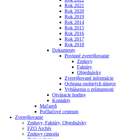
Rok 2021
Rok 2020
Rok 2019
Rok 2014
Rok 2015
Rok 2016
Rok 2017
Rok 2018
Dokumenty
Povinné zverejňovanie
Zmluvy
Faktúry
Objednávky
Zverejňované informácie
Ochrana osobných údajov
Vyhlásenia o prístupnosti
Otváracie hodiny
Kontakty
Maľareň
Počítačové centrum
Zverejňovanie
Zmluvy, Faktúry, Objednávky
FZO Archív
Zmluvy cintorín