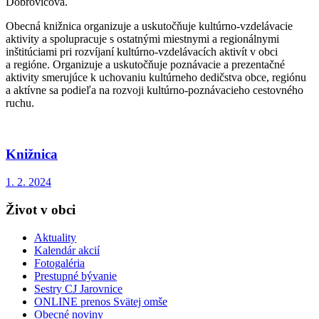
Dobrovičová.
Obecná knižnica organizuje a uskutočňuje kultúrno-vzdelávacie
aktivity a spolupracuje s ostatnými miestnymi a regionálnymi
inštitúciami pri rozvíjaní kultúrno-vzdelávacích aktivít v obci
a regióne. Organizuje a uskutočňuje poznávacie a prezentačné
aktivity smerujúce k uchovaniu kultúrneho dedičstva obce, regiónu
a aktívne sa podieľa na rozvoji kultúrno-poznávacieho cestovného
ruchu.
Knižnica
1. 2. 2024
Život v obci
Aktuality
Kalendár akcií
Fotogaléria
Prestupné bývanie
Sestry CJ Jarovnice
ONLINE prenos Svätej omše
Obecné noviny