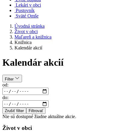
Lekári v obci
Pustovník
Sväté Omše
Úvodná stránka
Život v obci
Maľareň a knižnica
Knižnica
Kalendár akcií
Kalendár akcií
Filter
od:
do:
Zrušiť filter
Filtrovať
Nie sú dostupné žiadne aktuálne akcie.
Život v obci