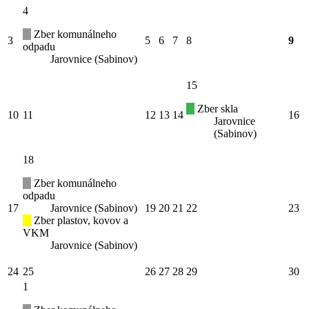
4
Zber komunálneho
3
5
6
7
8
9
odpadu
Jarovnice (Sabinov)
15
Zber skla
10
11
12
13
14
16
Jarovnice
(Sabinov)
18
Zber komunálneho
odpadu
17
Jarovnice (Sabinov)
19
20
21
22
23
Zber plastov, kovov a
VKM
Jarovnice (Sabinov)
24
25
26
27
28
29
30
1