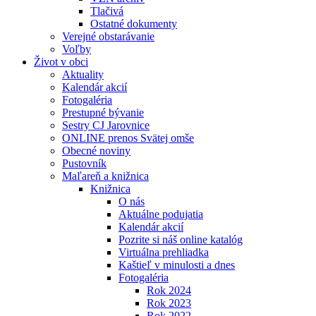
Tlačivá
Ostatné dokumenty
Verejné obstarávanie
Voľby
Život v obci
Aktuality
Kalendár akcií
Fotogaléria
Prestupné bývanie
Sestry CJ Jarovnice
ONLINE prenos Svätej omše
Obecné noviny
Pustovník
Maľareň a knižnica
Knižnica
O nás
Aktuálne podujatia
Kalendár akcií
Pozrite si náš online katalóg
Virtuálna prehliadka
Kaštieľ v minulosti a dnes
Fotogaléria
Rok 2024
Rok 2023
Rok 2022