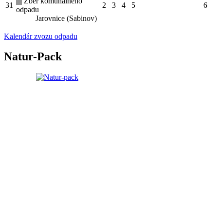
Zber komunálneho
31
2
3
4
5
6
odpadu
Jarovnice (Sabinov)
Kalendár zvozu odpadu
Natur-Pack