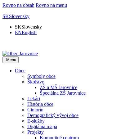
Rovno na obsah
Rovno na menu
SK
Slovensky
SK
Slovensky
EN
English
Menu
Obec
Symboly obce
Školstvo
ZŠ a MŠ Jarovnice
Špeciálna ZŠ Jarovnice
Lekári
História obce
Cintorín
Demografický vývoj obce
E-služby
Digitálna mapa
Projekty
Komunitné centrum