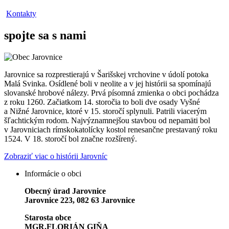
Kontakty
spojte sa s nami
Jarovnice sa rozprestierajú v Šarišskej vrchovine v údolí potoka
Malá Svinka. Osídlené boli v neolite a v jej histórii sa spomínajú
slovanské hrobové nálezy. Prvá písomná zmienka o obci pochádza
z roku 1260. Začiatkom 14. storočia to boli dve osady Vyšné
a Nižné Jarovnice, ktoré v 15. storočí splynuli. Patrili viacerým
šľachtickým rodom. Najvýznamnejšou stavbou od nepamäti bol
v Jarovniciach rímskokatolícky kostol renesančne prestavaný roku
1524. V 18. storočí bol značne rozšírený.
Zobraziť viac o histórii Jarovníc
Informácie o obci
Obecný úrad Jarovnice
Jarovnice 223, 082 63 Jarovnice
Starosta obce
MGR.FLORIÁN GIŇA