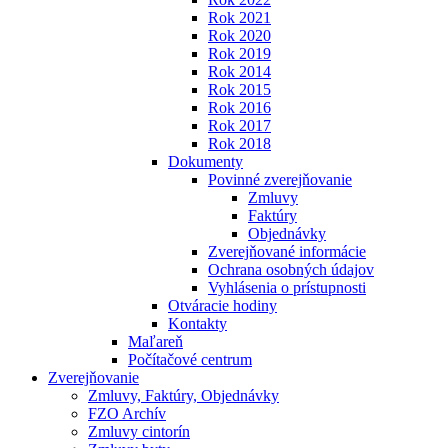
Rok 2021
Rok 2020
Rok 2019
Rok 2014
Rok 2015
Rok 2016
Rok 2017
Rok 2018
Dokumenty
Povinné zverejňovanie
Zmluvy
Faktúry
Objednávky
Zverejňované informácie
Ochrana osobných údajov
Vyhlásenia o prístupnosti
Otváracie hodiny
Kontakty
Maľareň
Počítačové centrum
Zverejňovanie
Zmluvy, Faktúry, Objednávky
FZO Archív
Zmluvy cintorín