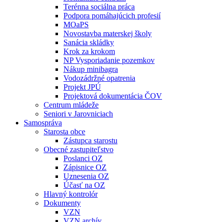
Terénna sociálna práca
Podpora pomáhajúcich profesií
MOaPS
Novostavba materskej školy
Sanácia skládky
Krok za krokom
NP Vysporiadanie pozemkov
Nákup minibagra
Vodozádržné opatrenia
Projekt JPÚ
Projektová dokumentácia ČOV
Centrum mládeže
Seniori v Jarovniciach
Samospráva
Starosta obce
Zástupca starostu
Obecné zastupiteľstvo
Poslanci OZ
Zápisnice OZ
Uznesenia OZ
Účasť na OZ
Hlavný kontrolór
Dokumenty
VZN
VZN archív