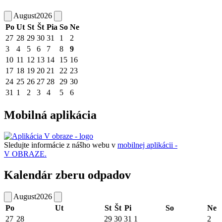
August
2026
Po
Ut
St
Št
Pia
So
Ne
27
28
29
30
31
1
2
3
4
5
6
7
8
9
10
11
12
13
14
15
16
17
18
19
20
21
22
23
24
25
26
27
28
29
30
31
1
2
3
4
5
6
Mobilná aplikácia
Sledujte informácie z nášho webu v
mobilnej aplikácii -
V OBRAZE.
Kalendár zberu odpadov
August
2026
Po
Ut
St
Št
Pi
So
Ne
27
28
29
30
31
1
2