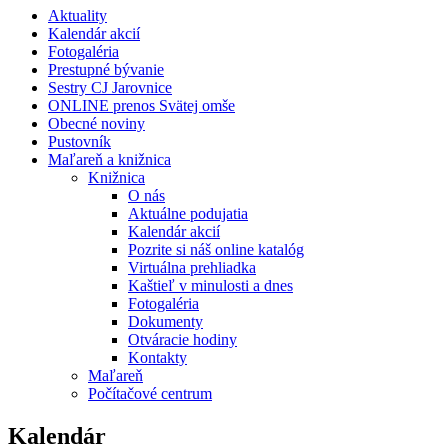
Aktuality
Kalendár akcií
Fotogaléria
Prestupné bývanie
Sestry CJ Jarovnice
ONLINE prenos Svätej omše
Obecné noviny
Pustovník
Maľareň a knižnica
Knižnica
O nás
Aktuálne podujatia
Kalendár akcií
Pozrite si náš online katalóg
Virtuálna prehliadka
Kaštieľ v minulosti a dnes
Fotogaléria
Dokumenty
Otváracie hodiny
Kontakty
Maľareň
Počítačové centrum
Kalendár