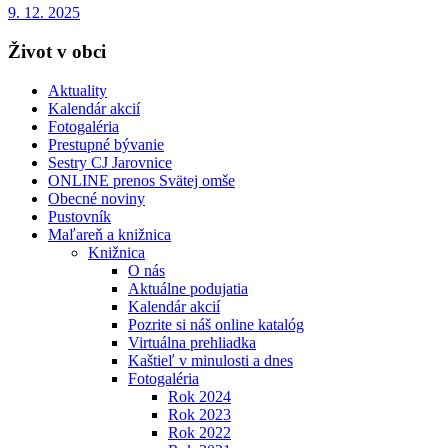
9. 12. 2025
Život v obci
Aktuality
Kalendár akcií
Fotogaléria
Prestupné bývanie
Sestry CJ Jarovnice
ONLINE prenos Svätej omše
Obecné noviny
Pustovník
Maľareň a knižnica
Knižnica
O nás
Aktuálne podujatia
Kalendár akcií
Pozrite si náš online katalóg
Virtuálna prehliadka
Kaštieľ v minulosti a dnes
Fotogaléria
Rok 2024
Rok 2023
Rok 2022