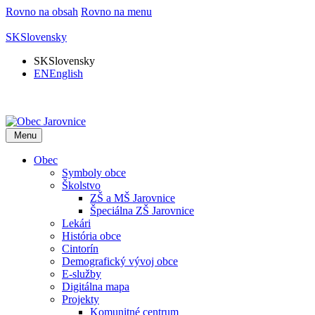
Rovno na obsah
Rovno na menu
SK
Slovensky
SK
Slovensky
EN
English
Menu
Obec
Symboly obce
Školstvo
ZŠ a MŠ Jarovnice
Špeciálna ZŠ Jarovnice
Lekári
História obce
Cintorín
Demografický vývoj obce
E-služby
Digitálna mapa
Projekty
Komunitné centrum