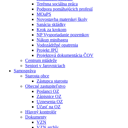
Terénna sociálna práca
Podpora pomáhajúcich profesií
MOaPS
Novostavba materskej školy
Sanácia skládky
Krok za krokom
NP Vysporiadanie pozemkov
Nákup minibagra
Vodozádržné opatrenia
Projekt JPÚ
Projektová dokumentácia ČOV
Centrum mládeže
Seniori v Jarovniciach
Samospráva
Starosta obce
Zástupca starostu
Obecné zastupiteľstvo
Poslanci OZ
Zápisnice OZ
Uznesenia OZ
Účasť na OZ
Hlavný kontrolór
Dokumenty
VZN
VZN archív