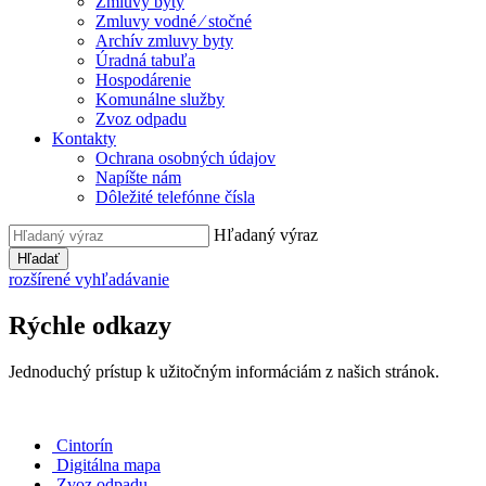
Zmluvy byty
Zmluvy vodné ⁄ stočné
Archív zmluvy byty
Úradná tabuľa
Hospodárenie
Komunálne služby
Zvoz odpadu
Kontakty
Ochrana osobných údajov
Napíšte nám
Dôležité telefónne čísla
Hľadaný výraz
Hľadať
rozšírené vyhľadávanie
Rýchle odkazy
Jednoduchý prístup k užitočným informáciám z našich stránok.
Cintorín
Digitálna mapa
Zvoz odpadu