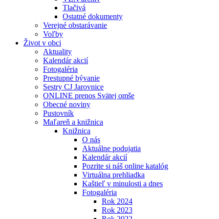
Tlačivá
Ostatné dokumenty
Verejné obstarávanie
Voľby
Život v obci
Aktuality
Kalendár akcií
Fotogaléria
Prestupné bývanie
Sestry CJ Jarovnice
ONLINE prenos Svätej omše
Obecné noviny
Pustovník
Maľareň a knižnica
Knižnica
O nás
Aktuálne podujatia
Kalendár akcií
Pozrite si náš online katalóg
Virtuálna prehliadka
Kaštieľ v minulosti a dnes
Fotogaléria
Rok 2024
Rok 2023
Rok 2022