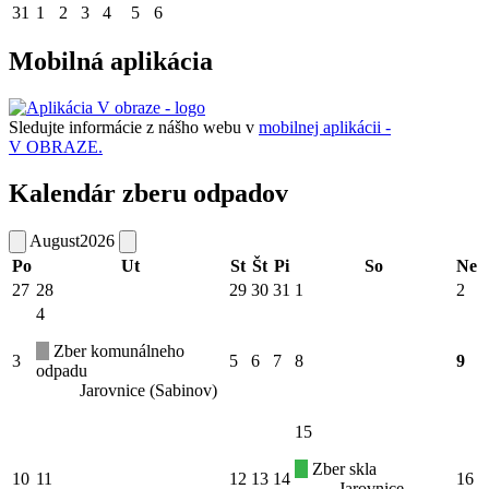
31
1
2
3
4
5
6
Mobilná aplikácia
Sledujte informácie z nášho webu v
mobilnej aplikácii -
V OBRAZE.
Kalendár zberu odpadov
August
2026
Po
Ut
St
Št
Pi
So
Ne
27
28
29
30
31
1
2
4
Zber komunálneho
3
5
6
7
8
9
odpadu
Jarovnice (Sabinov)
15
Zber skla
10
11
12
13
14
16
Jarovnice