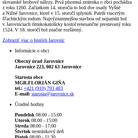
slovanské hrobové nálezy. Prvá písomná zmienka o obci pochádza
z roku 1260. Začiatkom 14. storočia to boli dve osady Vyšné
a Nižné Jarovnice, ktoré v 15. storočí splynuli. Patrili viacerým
šľachtickým rodom. Najvýznamnejšou stavbou od nepamäti bol
v Jarovniciach rímskokatolícky kostol renesančne prestavaný roku
1524. V 18. storočí bol značne rozšírený.
Zobraziť viac o histórii Jarovníc
Informácie o obci
Obecný úrad Jarovnice
Jarovnice 223, 082 63 Jarovnice
Starosta obce
MGR.FLORIÁN GIŇA
tel.:
+421 (910) 793 483
E-mail:
starosta@jarovnice.sk
Úradné hodiny
Pondelok
08:00 - 15:00
Utorok
08:00 - 15:00
Streda
08:00 - 17:00
Štvrtok
nestránkový deň
Piatok
08:00 - 11:30