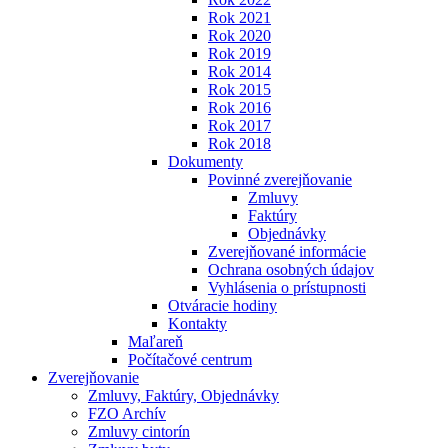
Rok 2021
Rok 2020
Rok 2019
Rok 2014
Rok 2015
Rok 2016
Rok 2017
Rok 2018
Dokumenty
Povinné zverejňovanie
Zmluvy
Faktúry
Objednávky
Zverejňované informácie
Ochrana osobných údajov
Vyhlásenia o prístupnosti
Otváracie hodiny
Kontakty
Maľareň
Počítačové centrum
Zverejňovanie
Zmluvy, Faktúry, Objednávky
FZO Archív
Zmluvy cintorín