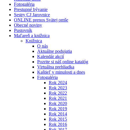
Fotogaléria
Prestupné bývanie
Sestry CJ Jarovnice
ONLINE prenos Svätej omše
Obecné noviny
Pustovník
Maľareň a knižnica
Knižnica
O nás
Aktuálne podujatia
Kalendár akcií
Pozrite si náš online katalóg
Virtuálna prehliadka
Kaštieľ v minulosti a dnes
Fotogaléria
Rok 2024
Rok 2023
Rok 2022
Rok 2021
Rok 2020
Rok 2019
Rok 2014
Rok 2015
Rok 2016
Rok 2017