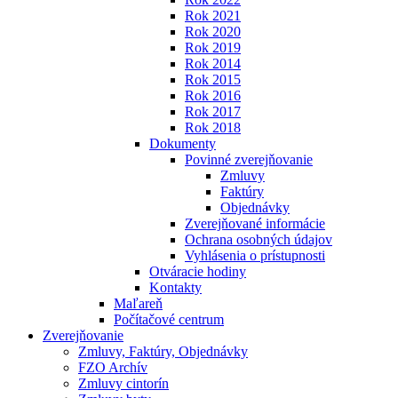
Rok 2021
Rok 2020
Rok 2019
Rok 2014
Rok 2015
Rok 2016
Rok 2017
Rok 2018
Dokumenty
Povinné zverejňovanie
Zmluvy
Faktúry
Objednávky
Zverejňované informácie
Ochrana osobných údajov
Vyhlásenia o prístupnosti
Otváracie hodiny
Kontakty
Maľareň
Počítačové centrum
Zverejňovanie
Zmluvy, Faktúry, Objednávky
FZO Archív
Zmluvy cintorín