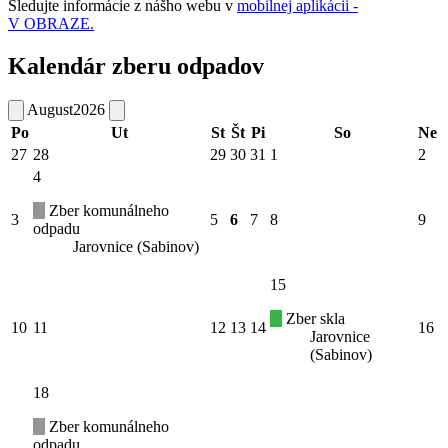
Sledujte informácie z nášho webu v
mobilnej aplikácii -
V OBRAZE.
Kalendár zberu odpadov
August
2026
Po
Ut
St
Št
Pi
So
Ne
27
28
29
30
31
1
2
4
Zber komunálneho
3
5
6
7
8
9
odpadu
Jarovnice (Sabinov)
15
Zber skla
10
11
12
13
14
16
Jarovnice
(Sabinov)
18
Zber komunálneho
odpadu