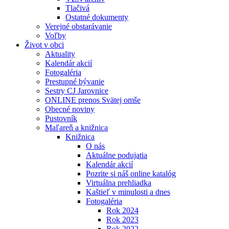
Tlačivá
Ostatné dokumenty
Verejné obstarávanie
Voľby
Život v obci
Aktuality
Kalendár akcií
Fotogaléria
Prestupné bývanie
Sestry CJ Jarovnice
ONLINE prenos Svätej omše
Obecné noviny
Pustovník
Maľareň a knižnica
Knižnica
O nás
Aktuálne podujatia
Kalendár akcií
Pozrite si náš online katalóg
Virtuálna prehliadka
Kaštieľ v minulosti a dnes
Fotogaléria
Rok 2024
Rok 2023
Rok 2022