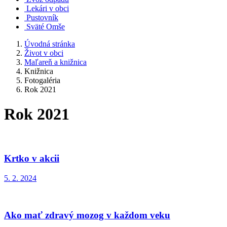
Lekári v obci
Pustovník
Sväté Omše
Úvodná stránka
Život v obci
Maľareň a knižnica
Knižnica
Fotogaléria
Rok 2021
Rok 2021
Krtko v akcii
5. 2. 2024
Ako mať zdravý mozog v každom veku