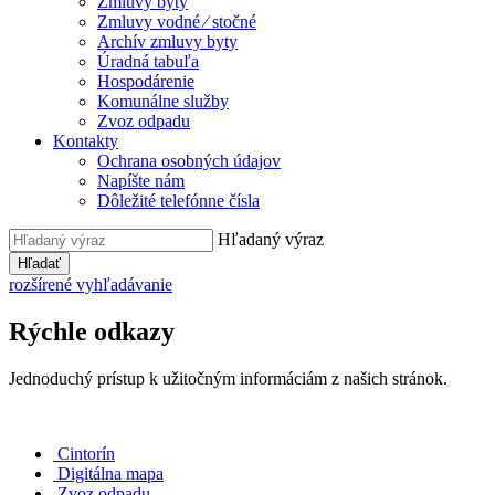
Zmluvy byty
Zmluvy vodné ⁄ stočné
Archív zmluvy byty
Úradná tabuľa
Hospodárenie
Komunálne služby
Zvoz odpadu
Kontakty
Ochrana osobných údajov
Napíšte nám
Dôležité telefónne čísla
Hľadaný výraz
Hľadať
rozšírené vyhľadávanie
Rýchle odkazy
Jednoduchý prístup k užitočným informáciám z našich stránok.
Cintorín
Digitálna mapa
Zvoz odpadu