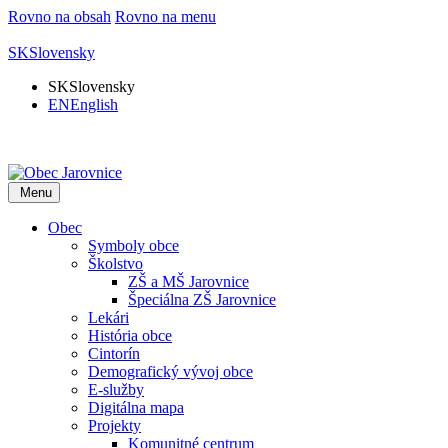
Rovno na obsah
Rovno na menu
SK
Slovensky
SK
Slovensky
EN
English
Menu
Obec
Symboly obce
Školstvo
ZŠ a MŠ Jarovnice
Špeciálna ZŠ Jarovnice
Lekári
História obce
Cintorín
Demografický vývoj obce
E-služby
Digitálna mapa
Projekty
Komunitné centrum