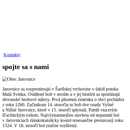
Kontakty
spojte sa s nami
Jarovnice sa rozprestierajú v Šarišskej vrchovine v údolí potoka
Malá Svinka. Osídlené boli v neolite a v jej histórii sa spomínajú
slovanské hrobové nálezy. Prvá písomná zmienka o obci pochádza
z roku 1260. Začiatkom 14. storočia to boli dve osady Vyšné
a Nižné Jarovnice, ktoré v 15. storočí splynuli. Patrili viacerým
šľachtickým rodom. Najvýznamnejšou stavbou od nepamäti bol
v Jarovniciach rímskokatolícky kostol renesančne prestavaný roku
1524. V 18. storočí bol značne rozšírený.