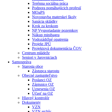
Terénna sociálna práca
Podpora pomáhajúcich profesií
MOaPS
Novostavba materskej školy
Sanácia skládky
Krok za krokom
NP Vysporiadanie pozemkov
Nákup minibagra
Vodozádržné opatrenia
Projekt JPÚ
Projektová dokumentácia ČOV
Centrum mládeže
Seniori v Jarovniciach
Samospráva
Starosta obce
Zástupca starostu
Obecné zastupiteľstvo
Poslanci OZ
Zápisnice OZ
Uznesenia OZ
Účasť na OZ
Hlavný kontrolór
Dokumenty
VZN
VZN archív