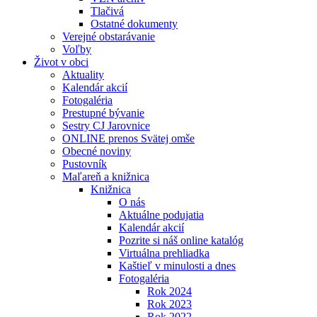
Tlačivá
Ostatné dokumenty
Verejné obstarávanie
Voľby
Život v obci
Aktuality
Kalendár akcií
Fotogaléria
Prestupné bývanie
Sestry CJ Jarovnice
ONLINE prenos Svätej omše
Obecné noviny
Pustovník
Maľareň a knižnica
Knižnica
O nás
Aktuálne podujatia
Kalendár akcií
Pozrite si náš online katalóg
Virtuálna prehliadka
Kaštieľ v minulosti a dnes
Fotogaléria
Rok 2024
Rok 2023
Rok 2022