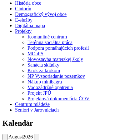
História obce
Cintorín
Demografický vývoj obce
E-služby
Digitálna mapa
Projekty
Komunitné centrum
Terénna sociálna práca
Podpora pomáhajúcich profesií
MOaPS
Novostavba materskej školy
Sanácia skládky
Krok za krokom
NP Vysporiadanie pozemkov
Nákup minibagra
Vodozádržné opatrenia
Projekt JPÚ
Projektová dokumentácia ČOV
Centrum mládeže
Seniori v Jarovniciach
Kalendár
August
2026