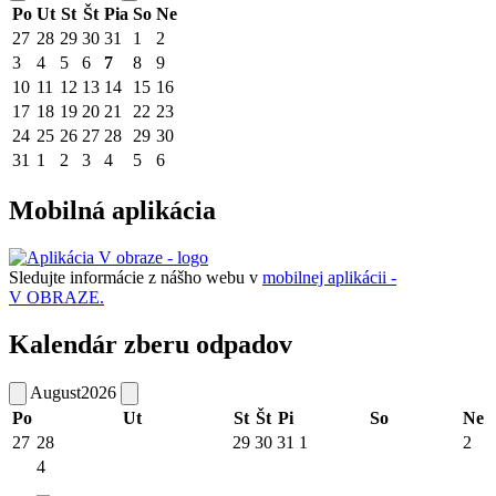
Po
Ut
St
Št
Pia
So
Ne
27
28
29
30
31
1
2
3
4
5
6
7
8
9
10
11
12
13
14
15
16
17
18
19
20
21
22
23
24
25
26
27
28
29
30
31
1
2
3
4
5
6
Mobilná aplikácia
Sledujte informácie z nášho webu v
mobilnej aplikácii -
V OBRAZE.
Kalendár zberu odpadov
August
2026
Po
Ut
St
Št
Pi
So
Ne
27
28
29
30
31
1
2
4