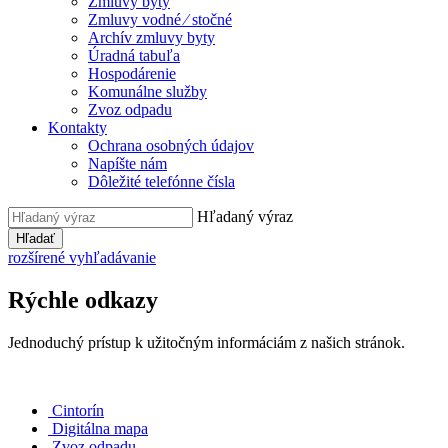
Zmluvy byty
Zmluvy vodné ⁄ stočné
Archív zmluvy byty
Úradná tabuľa
Hospodárenie
Komunálne služby
Zvoz odpadu
Kontakty
Ochrana osobných údajov
Napíšte nám
Dôležité telefónne čísla
Hľadaný výraz
Hľadať
rozšírené vyhľadávanie
Rýchle odkazy
Jednoduchý prístup k užitočným informáciám z našich stránok.
Cintorín
Digitálna mapa
Zvoz odpadu