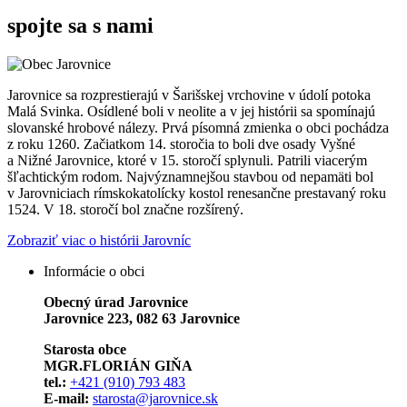
spojte sa s nami
Jarovnice sa rozprestierajú v Šarišskej vrchovine v údolí potoka
Malá Svinka. Osídlené boli v neolite a v jej histórii sa spomínajú
slovanské hrobové nálezy. Prvá písomná zmienka o obci pochádza
z roku 1260. Začiatkom 14. storočia to boli dve osady Vyšné
a Nižné Jarovnice, ktoré v 15. storočí splynuli. Patrili viacerým
šľachtickým rodom. Najvýznamnejšou stavbou od nepamäti bol
v Jarovniciach rímskokatolícky kostol renesančne prestavaný roku
1524. V 18. storočí bol značne rozšírený.
Zobraziť viac o histórii Jarovníc
Informácie o obci
Obecný úrad Jarovnice
Jarovnice 223, 082 63 Jarovnice
Starosta obce
MGR.FLORIÁN GIŇA
tel.:
+421 (910) 793 483
E-mail:
starosta@jarovnice.sk