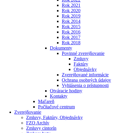
Rok 2021
Rok 2020
Rok 2019
Rok 2014
Rok 2015
Rok 2016
Rok 2017
Rok 2018
Dokumenty
Povinné zverejňovanie
Zmluvy
Faktúry
Objednávky
Zverejňované informácie
Ochrana osobných údajov
Vyhlásenia o prístupnosti
Otváracie hodiny
Kontakty
Maľareň
Počítačové centrum
Zverejňovanie
Zmluvy, Faktúry, Objednávky
FZO Archív
Zmluvy cintorín