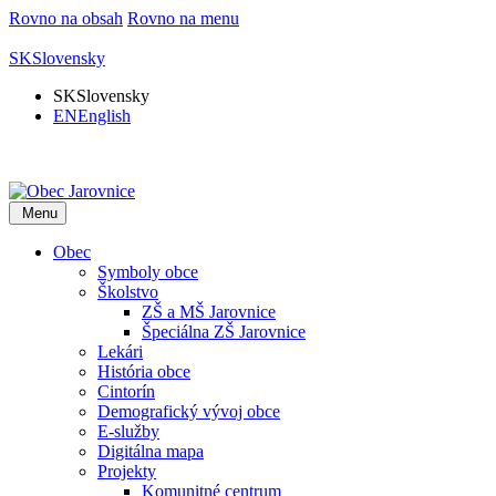
Rovno na obsah
Rovno na menu
SK
Slovensky
SK
Slovensky
EN
English
Menu
Obec
Symboly obce
Školstvo
ZŠ a MŠ Jarovnice
Špeciálna ZŠ Jarovnice
Lekári
História obce
Cintorín
Demografický vývoj obce
E-služby
Digitálna mapa
Projekty
Komunitné centrum