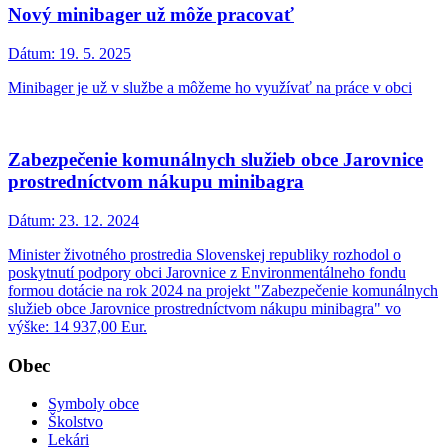
Nový minibager už môže pracovať
Dátum:
19. 5. 2025
Minibager je už v službe a môžeme ho využívať na práce v obci
Zabezpečenie komunálnych služieb obce Jarovnice
prostredníctvom nákupu minibagra
Dátum:
23. 12. 2024
Minister životného prostredia Slovenskej republiky rozhodol o
poskytnutí podpory obci Jarovnice z Environmentálneho fondu
formou dotácie na rok 2024 na projekt "Zabezpečenie komunálnych
služieb obce Jarovnice prostredníctvom nákupu minibagra" vo
výške: 14 937,00 Eur.
Obec
Symboly obce
Školstvo
Lekári