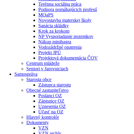
Terénna sociálna práca
Podpora pomáhajúcich profesií
MOaPS
Novostavba materskej školy
Sanácia skládky
Krok za krokom
NP Vysporiadanie pozemkov
Nákup minibagra
Vodozádržné opatrenia
Projekt JPÚ
Projektová dokumentácia ČOV
Centrum mládeže
Seniori v Jarovniciach
Samospráva
Starosta obce
Zástupca starostu
Obecné zastupiteľstvo
Poslanci OZ
Zápisnice OZ
Uznesenia OZ
Účasť na OZ
Hlavný kontrolór
Dokumenty
VZN
VZN archív