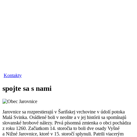
Kontakty
spojte sa s nami
Jarovnice sa rozprestierajú v Šarišskej vrchovine v údolí potoka
Malá Svinka. Osídlené boli v neolite a v jej histórii sa spomínajú
slovanské hrobové nálezy. Prvá písomná zmienka o obci pochádza
z roku 1260. Začiatkom 14. storočia to boli dve osady Vyšné
a Nižné Jarovnice, ktoré v 15. storočí splynuli. Patrili viacerým