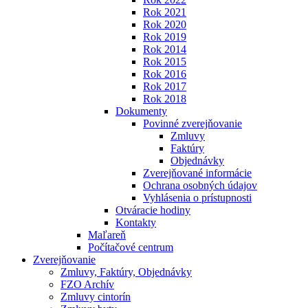
Rok 2021
Rok 2020
Rok 2019
Rok 2014
Rok 2015
Rok 2016
Rok 2017
Rok 2018
Dokumenty
Povinné zverejňovanie
Zmluvy
Faktúry
Objednávky
Zverejňované informácie
Ochrana osobných údajov
Vyhlásenia o prístupnosti
Otváracie hodiny
Kontakty
Maľareň
Počítačové centrum
Zverejňovanie
Zmluvy, Faktúry, Objednávky
FZO Archív
Zmluvy cintorín