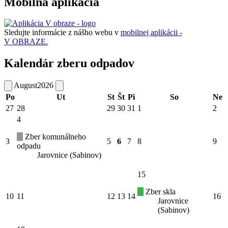
Mobilná aplikácia
Sledujte informácie z nášho webu v
mobilnej aplikácii -
V OBRAZE.
Kalendár zberu odpadov
August
2026
Po
Ut
St
Št
Pi
So
Ne
27
28
29
30
31
1
2
4
Zber komunálneho
3
5
6
7
8
9
odpadu
Jarovnice (Sabinov)
15
Zber skla
10
11
12
13
14
16
Jarovnice
(Sabinov)