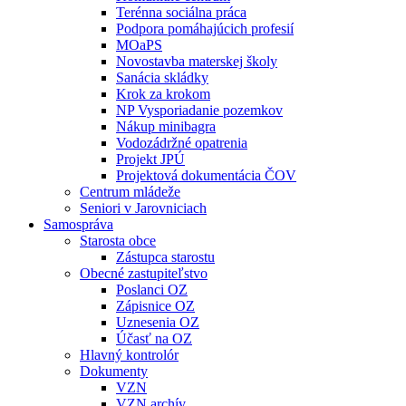
Terénna sociálna práca
Podpora pomáhajúcich profesií
MOaPS
Novostavba materskej školy
Sanácia skládky
Krok za krokom
NP Vysporiadanie pozemkov
Nákup minibagra
Vodozádržné opatrenia
Projekt JPÚ
Projektová dokumentácia ČOV
Centrum mládeže
Seniori v Jarovniciach
Samospráva
Starosta obce
Zástupca starostu
Obecné zastupiteľstvo
Poslanci OZ
Zápisnice OZ
Uznesenia OZ
Účasť na OZ
Hlavný kontrolór
Dokumenty
VZN
VZN archív