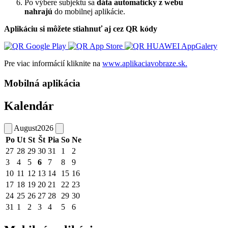
Po výbere subjektu sa
dáta automaticky z webu
nahrajú
do mobilnej aplikácie.
Aplikáciu si môžete stiahnuť aj cez QR kódy
Pre viac informácií kliknite na
www.aplikaciavobraze.sk.
Mobilná aplikácia
Kalendár
August
2026
Po
Ut
St
Št
Pia
So
Ne
27
28
29
30
31
1
2
3
4
5
6
7
8
9
10
11
12
13
14
15
16
17
18
19
20
21
22
23
24
25
26
27
28
29
30
31
1
2
3
4
5
6