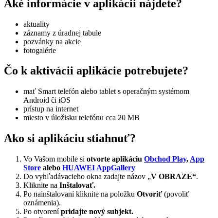
Aké informácie v aplikácii nájdete?
aktuality
záznamy z úradnej tabule
pozvánky na akcie
fotogalérie
Čo k aktivácii aplikácie potrebujete?
mať Smart telefón alebo tablet s operačným systémom
Android či iOS
prístup na internet
miesto v úložisku telefónu cca 20 MB
Ako si aplikáciu stiahnuť?
Vo Vašom mobile si
otvorte aplikáciu
Obchod Play
,
App
Store
alebo
HUAWEI AppGallery
Do vyhľadávacieho okna zadajte názov „
V OBRAZE“
.
Kliknite na
Inštalovať.
Po nainštalovaní kliknite na položku
Otvoriť
(povoliť
oznámenia).
Po otvorení
pridajte nový subjekt.