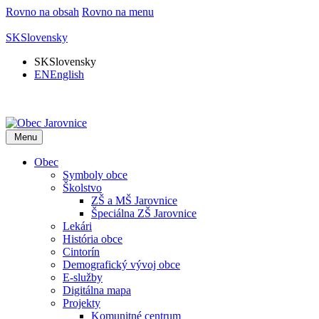
Rovno na obsah
Rovno na menu
SK
Slovensky
SK
Slovensky
EN
English
Menu
Obec
Symboly obce
Školstvo
ZŠ a MŠ Jarovnice
Špeciálna ZŠ Jarovnice
Lekári
História obce
Cintorín
Demografický vývoj obce
E-služby
Digitálna mapa
Projekty
Komunitné centrum