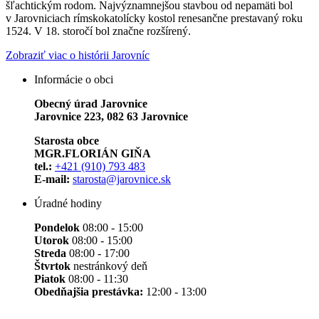
šľachtickým rodom. Najvýznamnejšou stavbou od nepamäti bol
v Jarovniciach rímskokatolícky kostol renesančne prestavaný roku
1524. V 18. storočí bol značne rozšírený.
Zobraziť viac o histórii Jarovníc
Informácie o obci
Obecný úrad Jarovnice
Jarovnice 223, 082 63 Jarovnice
Starosta obce
MGR.FLORIÁN GIŇA
tel.:
+421 (910) 793 483
E-mail:
starosta@jarovnice.sk
Úradné hodiny
Pondelok
08:00 - 15:00
Utorok
08:00 - 15:00
Streda
08:00 - 17:00
Štvrtok
nestránkový deň
Piatok
08:00 - 11:30
Obedňajšia prestávka:
12:00 - 13:00