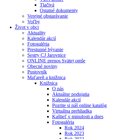
Tlačivá
Ostatné dokumenty
Verejné obstarávanie
Voľby
Život v obci
Aktuality
Kalendár akcií
Fotogaléria
Prestupné bývanie
Sestry CJ Jarovnice
ONLINE prenos Svätej omše
Obecné noviny
Pustovník
Maľareň a knižnica
Knižnica
O nás
Aktuálne podujatia
Kalendár akcií
Pozrite si náš online katalóg
Virtuálna prehliadka
Kaštieľ v minulosti a dnes
Fotogaléria
Rok 2024
Rok 2023
Rok 2022