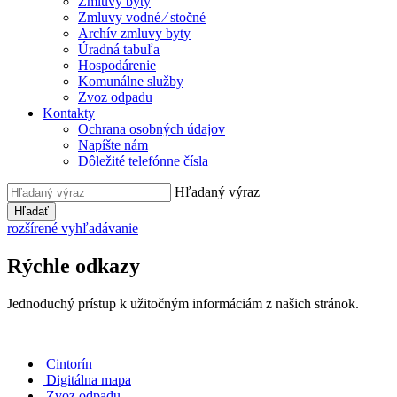
Zmluvy byty
Zmluvy vodné ⁄ stočné
Archív zmluvy byty
Úradná tabuľa
Hospodárenie
Komunálne služby
Zvoz odpadu
Kontakty
Ochrana osobných údajov
Napíšte nám
Dôležité telefónne čísla
Hľadaný výraz
Hľadať
rozšírené vyhľadávanie
Rýchle odkazy
Jednoduchý prístup k užitočným informáciám z našich stránok.
Cintorín
Digitálna mapa
Zvoz odpadu